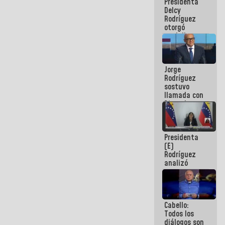
Presidenta
abordar
Delcy
planes de
Rodríguez
acción
otorgó
medalla
"Héroe de
Venezuela"
a servidores
Jorge
públicos
Rodríguez
sostuvo
llamada con
Dinorah
Figuera y
acuerdan
primer
Presidenta
encuentro
(E)
presencial
Rodríguez
para el
analizó
diálogo
junto a
gobernadores
planes de
recuperación
Cabello:
del Sistema
Todos los
Eléctrico
diálogos son
Nacional