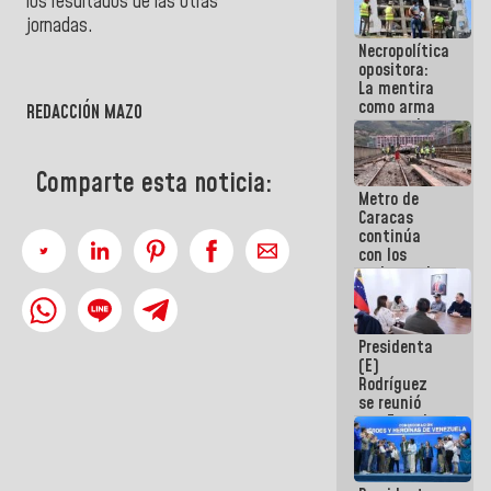
los resultados de las otras
manejo de
jornadas.
escombros
Necropolítica
en La Guaira
opositora:
La mentira
como arma
REDACCIÓN MAZO
contra el
Pueblo
Comparte esta noticia:
Metro de
Caracas
continúa
con los
trabajos de
mantenimiento
e inspección
en la Línea 2
Presidenta
(E)
Rodríguez
se reunió
con Estado
Mayor
Eléctrico
para