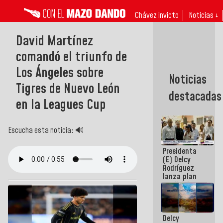
Chávez invicto
Noticias ↓
David Martínez
comandó el triunfo de
Los Ángeles sobre
Noticias
Tigres de Nuevo León
destacadas
en la Leagues Cup
Escucha esta noticia: 🔊
Presidenta
(E) Delcy
Rodríguez
lanza plan
crediticio
con subsidio
a Juntas de
Condominio
Delcy