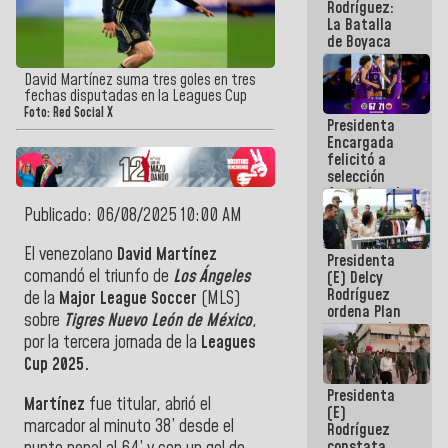
Rodríguez:
La Batalla
de Boyaca
representa
un capítulo
David Martínez suma tres goles en tres
decisivo en
fechas disputadas en la Leagues Cup
la gesta
Foto: Red Social X
Presidenta
emancipadora
Encargada
de nuestra
felicitó a
América
selección
femenina de
baloncesto
Publicado: 06/08/2025 10:00 AM
por su
clasificación
El venezolano
David Martínez
Presidenta
a la
comandó el triunfo de
Los Ángeles
(E) Delcy
AmeriCup
Rodríguez
2027
de la
Major League Soccer
(MLS)
ordena Plan
sobre
Tigres Nuevo León de México
,
maestro de
por la tercera jornada de la
Leagues
desarrollo
logístico y
Cup 2025.
turístico
Presidenta
para La
Martínez
fue titular, abrió el
(E)
Guaira
marcador al minuto 38’ desde el
Rodríguez
constata