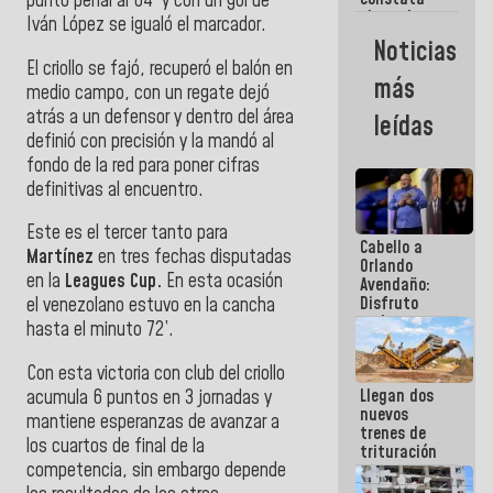
punto penal al 64’ y con un gol de
obras de
Iván López se igualó el marcador.
rehabilitación
Noticias
de Escuela
El criollo se fajó, recuperó el balón en
Militar de
más
medio campo, con un regate dejó
Mamo en La
Guaira
atrás a un defensor y dentro del área
leídas
definió con precisión y la mandó al
fondo de la red para poner cifras
definitivas al encuentro.
Este es el tercer tanto para
Cabello a
Martínez
en tres fechas disputadas
Orlando
en la
Leagues Cup.
En esta ocasión
Avendaño:
Disfruto
el venezolano estuvo en la cancha
cada vez
hasta el minuto 72’.
que escribes
porque lo
Con esta victoria con club del criollo
que haces
Llegan dos
acumula 6 puntos en 3 jornadas y
es
nuevos
embarrarla
mantiene esperanzas de avanzar a
trenes de
los cuartos de final de la
trituración
competencia, sin embargo depende
para
optimizar