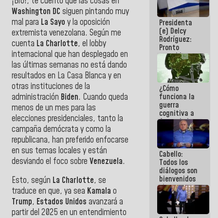
¡Bro!, te cuento que las cosas en
al plan de
Washington DC
siguen pintando muy
ahorro
mal para
La Sayo
y la oposición
Presidenta
energético
(e) Delcy
extremista venezolana. Según me
Rodríguez:
cuenta
La Charlotte
, el lobby
Pronto
internacional que han desplegado en
restableceremos
las
las últimas semanas no está dando
operaciones
resultados en La Casa Blanca y en
en el
otras instituciones de la
¿Cómo
Aeropuerto
administración
Biden
. Cuando queda
funciona la
Internacional
guerra
de
menos de un mes para las
cognitiva a
Maiquetía
elecciones presidenciales, tanto la
favor de la
campaña demócrata y como la
narrativa
hegemónica?
republicana, han preferido enfocarse
(1)
en sus temas locales y están
Cabello:
desviando el foco sobre
Venezuela
.
Todos los
diálogos son
bienvenidos
Esto, según
La Charlotte
, se
siempre que
traduce en que, ya sea
Kamala
o
estén en el
Trump
,
Estados Unidos
avanzará a
marco de la
Constitución
partir del 2025 en un entendimiento