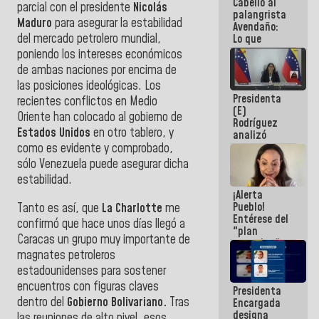
Cabello al
de la
parcial con el presidente
Nicolás
palangrista
República
Maduro
para asegurar la estabilidad
Avendaño:
del mercado petrolero mundial,
Lo que
vayas a
poniendo los intereses económicos
escribir
de ambas naciones por encima de
hazlo hoy
las posiciones ideológicas. Los
por que no
Presidenta
sabemos si
recientes conflictos en Medio
(E)
la semana
Oriente han colocado al gobierno de
Rodríguez
que viene
Estados Unidos
en otro tablero, y
analizó
hay
junto a
programa
como es evidente y comprobado,
gobernadores
sólo Venezuela puede asegurar dicha
planes de
estabilidad.
recuperación
¡Alerta
del Sistema
Pueblo!
Tanto es así, que
La Charlotte
me
Eléctrico
Entérese del
Nacional
confirmó que hace unos días llegó a
"plan
Caracas un grupo muy importante de
enjambre"
magnates petroleros
de La Sayo
para
estadounidenses para sostener
sabotear el
encuentros con figuras claves
Presidenta
diálogo y
dentro del
Gobierno Bolivariano.
Tras
Encargada
promover el
designa
caos
las reuniones de alto nivel, esos