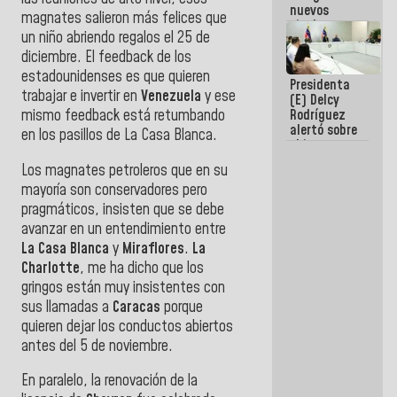
nuevos
magnates salieron más felices que
titulares en
un niño abriendo regalos el 25 de
el
Viceministerio
diciembre. El feedback de los
de Energía
estadounidenses es que quieren
Presidenta
Eléctrica y
trabajar e invertir en
Venezuela
y ese
(E) Delcy
CORPOELEC
mismo feedback está retumbando
Rodríguez
alertó sobre
en los pasillos de La Casa Blanca.
el impacto
de la
Los magnates petroleros que en su
emergencia
mayoría son conservadores pero
climática en
los oceános
pragmáticos, insisten que se debe
avanzar en un entendimiento entre
La Casa Blanca
y
Miraflores
.
La
Charlotte
, me ha dicho que los
gringos están muy insistentes con
sus llamadas a
Caracas
porque
quieren dejar los conductos abiertos
antes del 5 de noviembre.
En paralelo, la renovación de la