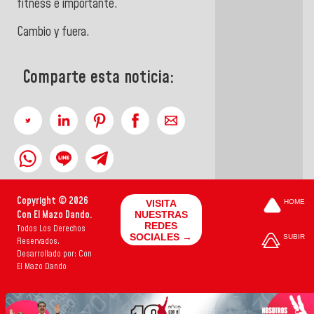
fitness e importante.
Cambio y fuera.
Comparte esta noticia:
Copyright © 2026
VISITA
HOME
Con El Mazo Dando.
NUESTRAS
REDES
Todos Los Derechos
SOCIALES →
SUBIR
Reservados.
Desarrollado por: Con
El Mazo Dando