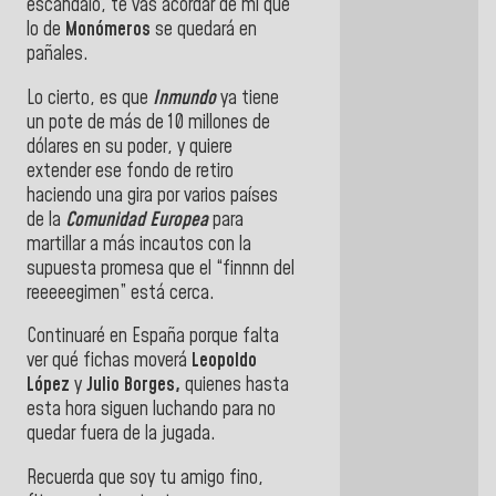
escándalo, te vas acordar de mí que
lo de
Monómeros
se quedará en
pañales.
Lo cierto, es que
Inmundo
ya tiene
un pote de más de 10 millones de
dólares en su poder, y quiere
extender ese fondo de retiro
haciendo una gira por varios países
de la
Comunidad Europea
para
martillar a más incautos con la
supuesta promesa que el “finnnn del
reeeeegimen” está cerca.
Continuaré en España porque falta
ver qué fichas moverá
Leopoldo
López
y
Julio Borges,
quienes hasta
esta hora siguen luchando para no
quedar fuera de la jugada.
Recuerda que soy tu amigo fino,