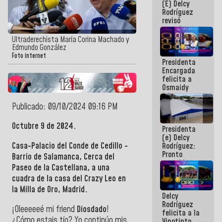
(E) Delcy
y del Caribe
Rodríguez
2026
revisó
agenda
económica y
Ultraderechista María Corina Machado y
ejecución de
Edmundo González
fondos de
Foto internet
Presidenta
emergencia
Encargada
post-sismos
felicita a
Osmaidy
Arias y
Giraly
Publicado: 09/10/2024 09:16 PM
Marcano por
hacer
Octubre 9 de 2024.
Presidenta
historia en
(e) Delcy
los
Casa-Palacio del Conde de Cedillo -
Rodríguez:
Centroamericanos
Pronto
Barrio de Salamanca, Cerca del
restableceremos
Paseo de la Castellana, a una
las
cuadra de la casa del Crazy Leo en
operaciones
en el
la Milla de Oro, Madrid.
Delcy
Aeropuerto
Rodríguez
Internacional
¡Oleeeeeé mi friend
Diosdado
!
felicita a la
de
¿Cómo estais tío? Yo continúo mis
Vinotinto