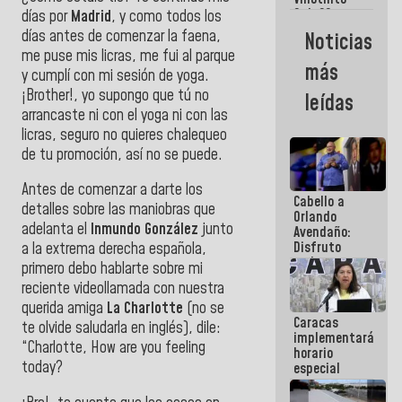
Maiquetía
Sub 20
días por
Madrid
, y como todos los
campeona
días antes de comenzar la faena,
Noticias
frente
me puse mis licras, me fui al parque
México Sub
más
y cumplí con mi sesión de yoga.
23 en los
Centroamericanos
¡Brother!, yo supongo que tú no
leídas
arrancaste ni con el yoga ni con las
licras, seguro no quieres chalequeo
de tu promoción, así no se puede.
Antes de comenzar a darte los
Cabello a
detalles sobre las maniobras que
Orlando
adelanta el
Inmundo González
junto
Avendaño:
Disfruto
a la extrema derecha española,
cada vez
primero debo hablarte sobre mi
que escribes
reciente videollamada con nuestra
porque lo
querida amiga
La Charlotte
(no se
que haces
Caracas
es
te olvide saludarla en inglés), dile:
implementará
embarrarla
“Charlotte, How are you feeling
horario
today?
especial
para
adaptarse