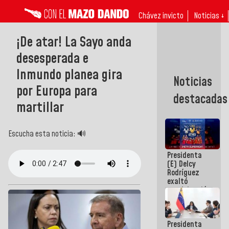
Chávez invicto
Noticias ↓
¡De atar! La Sayo anda
desesperada e
Inmundo planea gira
Noticias
por Europa para
destacadas
martillar
Escucha esta noticia: 🔊
Presidenta
(E) Delcy
Rodríguez
exaltó
participación
de
Venezuela
en Juegos
Presidenta
Centroamericanos