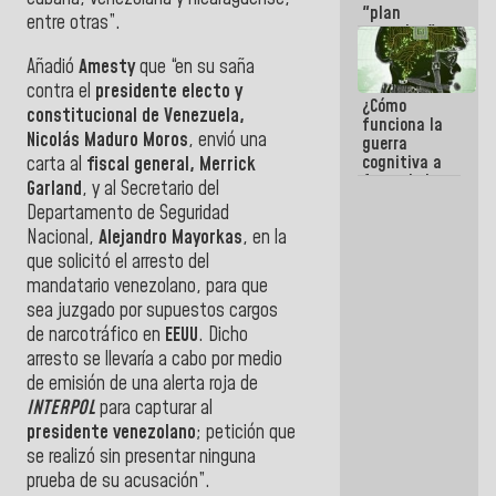
"plan
entre otras”.
enjambre"
de La Sayo
Añadió
Amesty
que “en su saña
para
sabotear el
contra el
presidente electo y
¿Cómo
diálogo y
constitucional de Venezuela,
funciona la
promover el
Nicolás
Maduro
Moros
, envió una
guerra
caos
cognitiva a
carta al
fiscal general,
Merrick
favor de la
Garland
, y al Secretario del
narrativa
Departamento de Seguridad
hegemónica?
Nacional,
Alejandro
Mayorkas
,
en la
(1)
que
solicitó el arresto del
mandatario venezolano, para que
sea juzgado por supuestos cargos
de narcotráfico en
EEUU
. Dicho
arresto se llevaría a cabo por medio
de emisión de una alerta roja de
INTERPOL
para capturar al
presidente venezolano
; petición que
se realizó sin presentar ninguna
prueba de su acusación”.