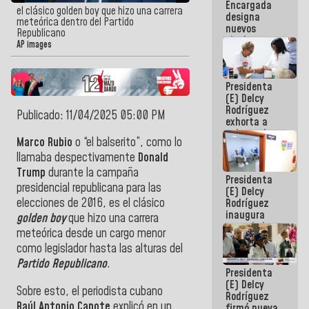
Encargada
Centroamericanos
el clásico golden boy que hizo una carrera
designa
meteórica dentro del Partido
nuevos
Republicano
titulares en
AP images
el
Viceministerio
de Energía
Presidenta
Eléctrica y
(E) Delcy
CORPOELEC
Rodríguez
Publicado: 11/04/2025 05:00 PM
exhorta a
gobernadores
Marco Rubio
o “el balserito”, como lo
y alcaldes a
edificar
llamaba despectivamente
Donald
casas para
Trump
durante la campaña
Presidenta
abuelos
presidencial republicana para las
(E) Delcy
elecciones de 2016, es el clásico
Rodríguez
inaugura
golden boy
que hizo una carrera
casa de los
meteórica desde un cargo menor
Abuelos
como legislador hasta las alturas del
Primavera
en Caracas
Partido Republicano
.
Presidenta
(E) Delcy
Sobre esto, el
periodista cubano
Rodríguez
Raúl Antonio Capote
explicó en un
firmó nueva