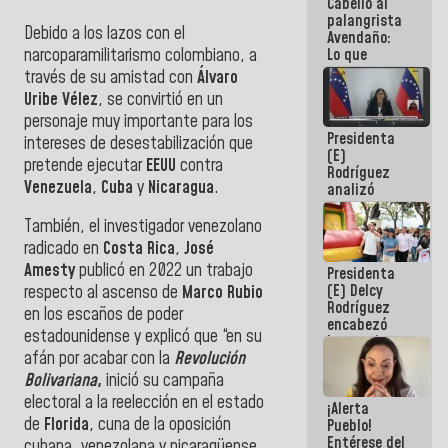
Cabello al
de la
palangrista
República
Debido a los lazos con el
Avendaño:
narcoparamilitarismo colombiano, a
Lo que
vayas a
través de su amistad con
Álvaro
escribir
Uribe
Vélez
, se convirtió en un
hazlo hoy
personaje muy importante para los
por que no
Presidenta
sabemos si
intereses de desestabilización que
(E)
la semana
pretende ejecutar
EEUU
contra
Rodríguez
que viene
Venezuela
,
Cuba
y
Nicaragua
.
analizó
hay
junto a
programa
gobernadores
También, el investigador venezolano
planes de
radicado en
Costa Rica
,
José
recuperación
Amesty
publicó en 2022 un trabajo
Presidenta
del Sistema
(E) Delcy
Eléctrico
respecto al ascenso de
Marco
Rubio
Rodríguez
Nacional
en los escaños de poder
encabezó
estadounidense y explicó
que “en su
lanzamiento
afán por acabar con la
Revolución
del Plan
Nacional de
Bolivariana
,
inició su campaña
Recreación
electoral a la reelección en el estado
¡Alerta
Vacacional
de
Florida
, cuna de la oposición
Pueblo!
Entérese del
cubana, venezolana y nicaragüense,