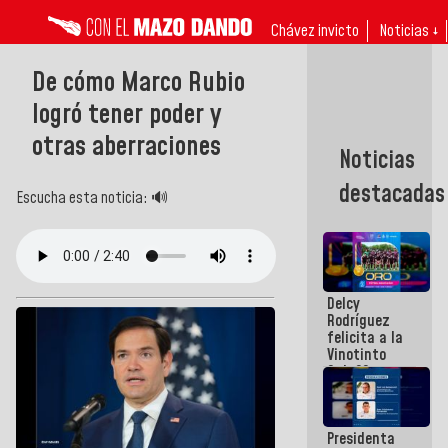
Chávez invicto
Noticias ↓
De cómo Marco Rubio
logró tener poder y
otras aberraciones
Noticias
destacadas
Escucha esta noticia: 🔊
Delcy
Rodríguez
felicita a la
Vinotinto
Sub 20
campeona
frente
México Sub
Presidenta
23 en los