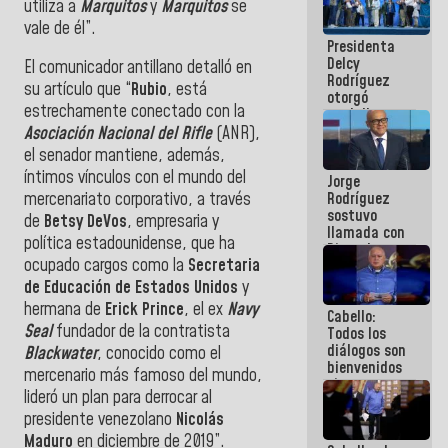
utiliza a
Marquitos
y
Marquitos
se
manejo de
vale de él”.
escombros
Presidenta
en La Guaira
Delcy
El comunicador antillano detalló en
Rodríguez
su artículo que
“
Rubio
, está
otorgó
estrechamente conectado con la
medalla
"Héroe de
Asociación Nacional del Rifle
(ANR),
Venezuela"
el senador mantiene, además,
a servidores
íntimos vínculos con el mundo del
Jorge
públicos
Rodríguez
mercenariato corporativo, a través
sostuvo
de
Betsy
DeVos
, empresaria y
llamada con
política estadounidense, que ha
Dinorah
ocupado cargos como la
Secretaria
Figuera y
acuerdan
de Educación de Estados Unidos
y
primer
hermana de
Erick Prince
, el ex
Navy
Cabello:
encuentro
Seal
fundador de la contratista
Todos los
presencial
diálogos son
para el
Blackwater
, conocido como el
bienvenidos
diálogo
mercenario más famoso del mundo,
siempre que
lideró un plan para derrocar al
estén en el
marco de la
presidente venezolano
Nicolás
Constitución
Maduro
en diciembre de 2019”.