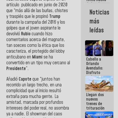
de Ley de
artículo publicado en junio de 2020
Arrendamiento
que “más allá de las burlas, chistes
Noticias
aprobada
y traspiés que le propinó
Trump
por la AN
más
durante la campaña del 2016 y los
golpes que el joven aspirante le
leídas
devolvió
Rubio
cuando hizo
comentarios acerca del magnate,
tan soeces como la ética que los
caracteriza, el protegido del lobby
anticubano en
Miami
se ha
Cabello a
convertido en un tipo muy cercano al
Orlando
Avendaño:
Presidente
”.
Disfruto
cada vez
Añadió
Capote
que “juntos han
que escribes
recorrido un largo trecho, en una
porque lo
complicidad que al inicio resultó
que haces
Llegan dos
es
extraña para mucha gente. La
nuevos
embarrarla
amistad, marcada por profundos
trenes de
intereses del poder real, no asombra
trituración
para
ya a nadie. El showman del caos
optimizar