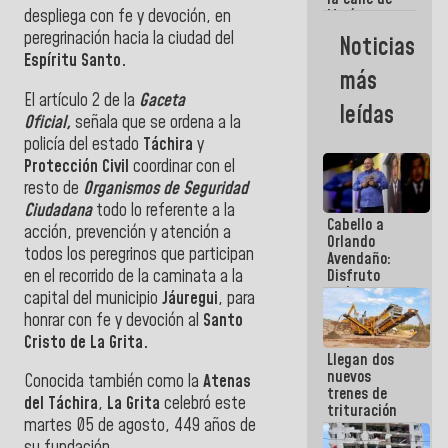
despliega con fe y devoción, en
María
Machado se
peregrinación hacia la ciudad del
Noticias
estrellaron
Espíritu Santo.
de frente
más
contra el
El artículo 2 de la
Gaceta
Pueblo
leídas
Oficial,
señala que se ordena a la
policía del estado
Táchira
y
Protección Civil
coordinar con el
resto de
Organismos de Seguridad
Ciudadana
todo lo referente a la
Cabello a
acción, prevención y atención a
Orlando
todos los peregrinos que participan
Avendaño:
en el recorrido de la caminata a la
Disfruto
cada vez
capital del municipio
Jáuregui
, para
que escribes
honrar con fe y devoción al
Santo
porque lo
Cristo de La Grita.
que haces
Llegan dos
es
nuevos
embarrarla
Conocida también como la
Atenas
trenes de
del Táchira
,
La Grita
celebró este
trituración
martes 05 de agosto, 449 años de
para
optimizar