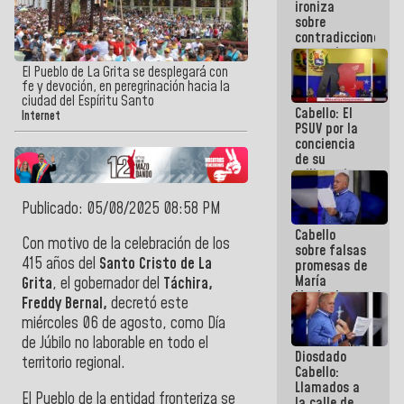
ironiza
la semana
sobre
que viene
contradicciones
hay
y mentiras
programa
de María
El Pueblo de La Grita se desplegará con
Machado:
fe y devoción, en peregrinación hacia la
¡Créanle!
ciudad del Espíritu Santo
Cabello: El
Internet
PSUV por la
conciencia
de su
militancia
es la
organización
Publicado: 05/08/2025 08:58 PM
política más
Cabello
sólida de
Con motivo de la celebración de los
sobre falsas
Venezuela
415 años del
Santo Cristo de La
promesas de
María
Grita
, el gobernador del
Táchira,
Machado:
Freddy Bernal,
decretó este
¿Quién le
miércoles 06 de agosto, como Día
puede creer?
¿Y la gente
de Júbilo no laborable en todo el
Diosdado
que ella iba
territorio regional.
Cabello:
a salvar en
Llamados a
La Guaira?
El Pueblo de la entidad fronteriza se
la calle de