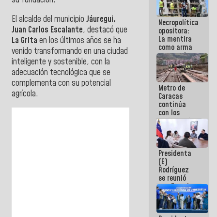
su fundación.
manejo de
escombros
El alcalde del municipio
Jáuregui,
Necropolítica
en La Guaira
Juan Carlos Escalante
, destacó que
opositora:
La mentira
La Grita
en los últimos años se ha
como arma
venido transformando en una ciudad
contra el
inteligente y sostenible, con la
Pueblo
adecuación tecnológica que se
complementa con su potencial
Metro de
agrícola.
Caracas
continúa
con los
trabajos de
mantenimiento
e inspección
en la Línea 2
Presidenta
(E)
Rodríguez
se reunió
con Estado
Mayor
Eléctrico
para