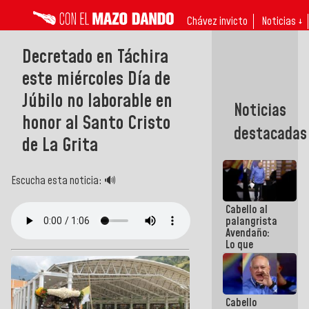
Chávez invicto
Noticias ↓
Decretado en Táchira
este miércoles Día de
Júbilo no laborable en
Noticias
honor al Santo Cristo
destacadas
de La Grita
Escucha esta noticia: 🔊
Cabello al
palangrista
Avendaño:
Lo que
vayas a
escribir
hazlo hoy
por que no
Cabello
sabemos si