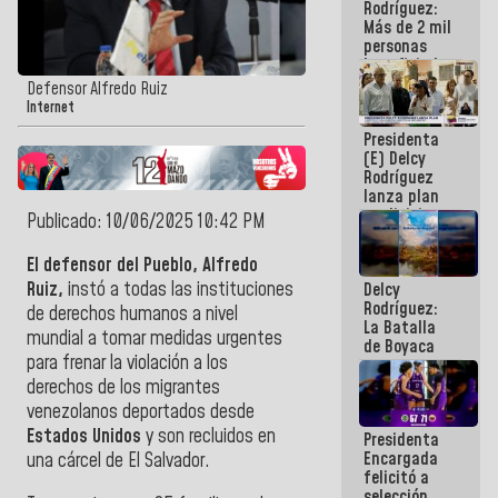
Rodríguez:
Más de 2 mil
personas
beneficiadas
con planes
Defensor Alfredo Ruiz
para
Internet
atención de
Presidenta
emergencia
(E) Delcy
sísmica en
Rodríguez
la última
lanza plan
semana
crediticio
Publicado: 10/06/2025 10:42 PM
con subsidio
a Juntas de
El defensor del Pueblo, Alfredo
Condominio
Ruiz,
instó a todas las instituciones
Delcy
Rodríguez:
de derechos humanos a nivel
La Batalla
mundial a tomar medidas urgentes
de Boyaca
para frenar la violación a los
representa
un capítulo
derechos de los migrantes
decisivo en
venezolanos deportados desde
la gesta
Estados Unidos
y son recluidos en
Presidenta
emancipadora
Encargada
de nuestra
una cárcel de El Salvador.
felicitó a
América
selección