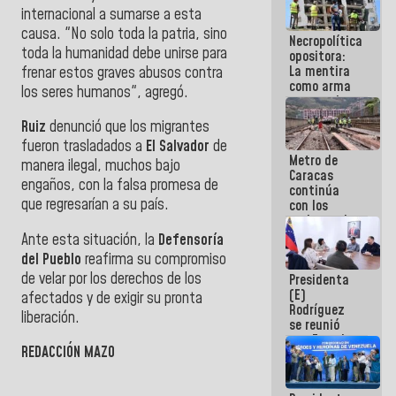
manejo de
internacional a sumarse a esta
escombros
causa. "No solo toda la patria, sino
Necropolítica
en La Guaira
toda la humanidad debe unirse para
opositora:
La mentira
frenar estos graves abusos contra
como arma
los seres humanos", agregó.
contra el
Pueblo
Ruiz
denunció que los migrantes
fueron trasladados a
El Salvador
de
Metro de
manera ilegal, muchos bajo
Caracas
engaños, con la falsa promesa de
continúa
que regresarían a su país.
con los
trabajos de
mantenimiento
Ante esta situación, la
Defensoría
e inspección
del Pueblo
reafirma su compromiso
en la Línea 2
de velar por los derechos de los
Presidenta
(E)
afectados y de exigir su pronta
Rodríguez
liberación.
se reunió
con Estado
REDACCIÓN MAZO
Mayor
Eléctrico
para