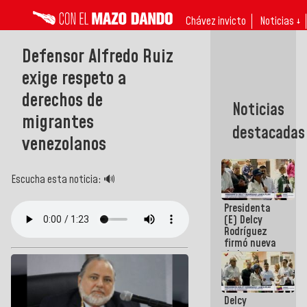
Chávez invicto
Noticias ↓
Defensor Alfredo Ruiz
exige respeto a
derechos de
Noticias
migrantes
destacadas
venezolanos
Escucha esta noticia: 🔊
Presidenta
(E) Delcy
Rodríguez
firmó nueva
de Ley de
Arrendamiento
aprobada
por la AN
Delcy