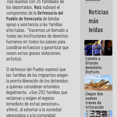
Tras reunirse con 25 familiares de
femenina de
los deportados,
Ruiz
subrayó el
baloncesto
Noticias
compromiso de la
Defensoría del
por su
clasificación
Pueblo de Venezuela
de brindar
más
a la
apoyo y asistencia a las familias
AmeriCup
leídas
afectadas. "Hacemos un llamado a
2027
todas las instituciones de derechos
humanos en todos los países para
coordinar esfuerzos y garantizar que
cesen estas graves violaciones,
Cabello a
enfatizó.
Orlando
Avendaño:
El defensor del Pueblo expresó que
Disfruto
las familias de los migrantes exigen
cada vez
la pronta liberación de los detenidos,
que escribes
porque lo
a quienes consideran retenidos
que haces
ilegalmente. «Son 252 familias que
Llegan dos
es
reclaman y exigen el regreso
nuevos
embarrarla
trenes de
inmediato de estas personas»,
trituración
afirmó, al exhortar a la sociedad
para
venezolana y a la comunidad
optimizar