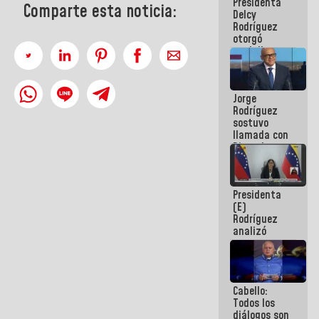
Presidenta
abordar
Comparte esta noticia:
Delcy
planes de
Rodríguez
acción
otorgó
medalla
"Héroe de
Venezuela"
a servidores
Jorge
públicos
Rodríguez
sostuvo
llamada con
Dinorah
Figuera y
acuerdan
primer
Presidenta
encuentro
(E)
presencial
Rodríguez
para el
analizó
diálogo
junto a
gobernadores
planes de
recuperación
Cabello:
del Sistema
Todos los
Eléctrico
diálogos son
Nacional