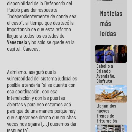
disponibilidad de la
Defensoría del
femenina de
baloncesto
Pueblo
para dar respuesta
Noticias
por su
“independientemente de donde sea
clasificación
más
el caso”, al tiempo que destacó la
a la
importancia de que esta reforma
AmeriCup
leídas
2027
llegue a todos los estados de
Venezuela
y no solo se quede en la
capital,
Caracas
.
Cabello a
Orlando
Asimismo, aseguró que la
Avendaño:
vulnerabilidad del sistema judicial es
Disfruto
posible atenderla “si se cuenta con
cada vez
que escribes
esa coordinación, con esa
porque lo
interrelación y con las puertas
que haces
abiertas y para eso estamos acá
Llegan dos
es
para que de una manera porque hay
nuevos
embarrarla
trenes de
que superar ese drama que muchas
trituración
veces nos agarra (...) queremos dar
para
respuesta”.
optimizar