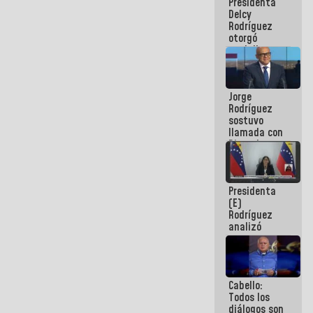
Presidenta
abordar
Delcy
planes de
Rodríguez
acción
otorgó
medalla
"Héroe de
Venezuela"
a servidores
Jorge
públicos
Rodríguez
sostuvo
llamada con
Dinorah
Figuera y
acuerdan
primer
Presidenta
encuentro
(E)
presencial
Rodríguez
para el
analizó
diálogo
junto a
gobernadores
planes de
recuperación
Cabello:
del Sistema
Todos los
Eléctrico
diálogos son
Nacional