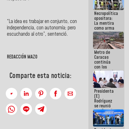
manejo de
escombros
Necropolítica
en La Guaira
opositora:
“La idea es trabajar en conjunto, con
La mentira
independencia, con autonomía; pero
como arma
contra el
escuchando al otro”, sentenció.
Pueblo
Metro de
REDACCIÓN MAZO
Caracas
continúa
con los
trabajos de
Comparte esta noticia:
mantenimiento
e inspección
en la Línea 2
Presidenta
(E)
Rodríguez
se reunió
con Estado
Mayor
Eléctrico
para