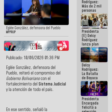
Rodríguez:
Más de 2 mil
personas
beneficiadas
con planes
para
atención de
Eglée González, defensora del Pueblo
Presidenta
emergencia
MPPRIJP
(E) Delcy
sísmica en
Rodríguez
la última
lanza plan
semana
crediticio
con subsidio
a Juntas de
Publicado: 10/06/2026 01:36 PM
Condominio
Delcy
Eglée González, defensora del
Rodríguez:
Pueblo
, reiteró el compromiso del
La Batalla
de Boyaca
Gobierno Bolivariano
con el
representa
fortalecimiento del
Sistema Judicial
un capítulo
y la atención de todo el país.
decisivo en
la gesta
Presidenta
emancipadora
Encargada
de nuestra
felicitó a
América
En ese sentido, señaló la
selección