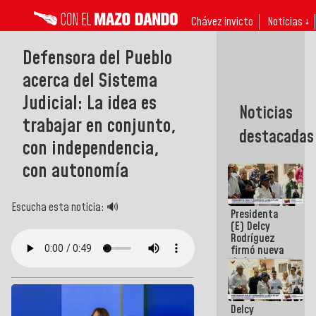
Chávez invicto
Noticias ↓
Defensora del Pueblo
acerca del Sistema
Judicial: La idea es
Noticias
trabajar en conjunto,
destacadas
con independencia,
con autonomía
Escucha esta noticia: 🔊
Presidenta
(E) Delcy
Rodríguez
firmó nueva
de Ley de
Arrendamiento
aprobada
por la AN
Delcy