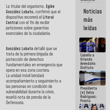
Maiquetía
Sub 20
La titular del organismo,
Eglée
campeona
Noticias
González Lobato,
confirmó que el
frente
México Sub
dispositivo recorrerá el
Litoral
más
23 en los
Central
con el fin de recibir
Centroamericanos
leídas
peticiones sobre garantías
esenciales de la ciudadanía.
González Lobato
detalló que se
trata de la primera brigada de
Cabello a
protección de derechos
Orlando
Avendaño:
fundamentales en emergencia que
Disfruto
opera en esa zona costera.
cada vez
La unidad móvil brindará
que escribes
porque lo
acompañamiento y seguimiento a
que haces
las personas en condición de
Presidenta
es
vulnerabilidad durante la crisis,
(e) Delcy
embarrarla
Rodríguez:
reseñó nota de prenda de la
Pronto
Defensoría.
restableceremos
las