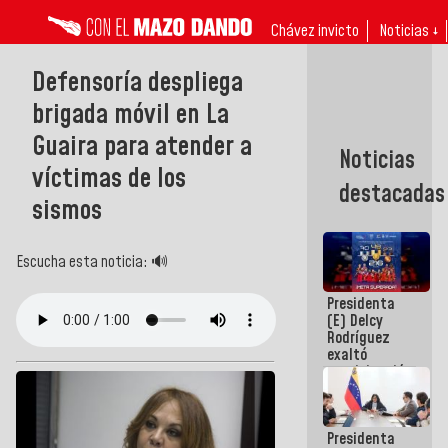
Chávez invicto
Noticias ↓
Defensoría despliega
brigada móvil en La
Guaira para atender a
Noticias
víctimas de los
destacadas
sismos
Escucha esta noticia: 🔊
Presidenta
(E) Delcy
Rodríguez
exaltó
participación
de
Venezuela
en Juegos
Presidenta
Centroamericanos