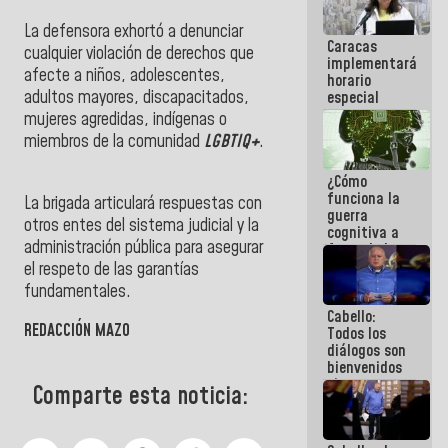
operaciones
en el
La defensora exhortó a denunciar
Caracas
Aeropuerto
cualquier violación de derechos que
implementará
Internacional
afecte a niños, adolescentes,
horario
de
adultos mayores, discapacitados,
especial
Maiquetía
para
mujeres agredidas, indígenas o
adaptarse
miembros de la comunidad
LGBTIQ+
.
al plan de
ahorro
¿Cómo
energético
funciona la
La brigada articulará respuestas con
guerra
otros entes del sistema judicial y la
cognitiva a
administración pública para asegurar
favor de la
narrativa
el respeto de las garantías
hegemónica?
fundamentales.
(1)
Cabello:
REDACCIÓN MAZO
Todos los
diálogos son
bienvenidos
siempre que
Comparte esta noticia:
estén en el
marco de la
Constitución