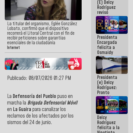
(E) Delcy
y del Caribe
Rodríguez
2026
revisó
agenda
económica y
La titular del organismo, Eglée González
ejecución de
Lobato, confirmó que el dispositivo
fondos de
recorrerá el Litoral Central con el fin de
Presidenta
emergencia
recibir peticiones sobre garantías
Encargada
post-sismos
esenciales de la ciudadanía
felicita a
Internet
Osmaidy
Arias y
Giraly
Marcano por
hacer
Presidenta
historia en
Publicado: 08/07/2026 01:27 PM
(e) Delcy
los
Rodríguez:
Centroamericanos
Pronto
La
Defensoría del Pueblo
puso en
restableceremos
las
marcha la
Brigada Defensorial Móvil
operaciones
en
La Guaira
para canalizar los
en el
reclamos de los afectados por los
Delcy
Aeropuerto
sismos del 24 de junio.
Rodríguez
Internacional
felicita a la
de
Vinotinto