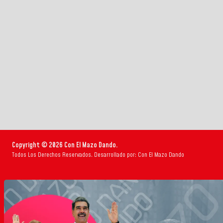
Copyright © 2026 Con El Mazo Dando.
Todos Los Derechos Reservados. Desarrollado por: Con El Mazo Dando