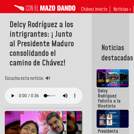
Chávez invicto
Noticias ↓
Delcy Rodríguez a los
intrigrantes: ¡ Junto
al Presidente Maduro
Noticias
consolidando el
destacadas
camino de Chávez!
Escucha esta noticia: 🔊
Delcy
Rodríguez
felicita a la
Vinotinto
Sub 20
campeona
frente
México Sub
Presidenta
23 en los