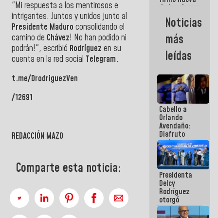
"Mi respuesta a los mentirosos e
de Ley de
intrigantes. Juntos y unidos junto al
Arrendamiento
Noticias
aprobada
Presidente Maduro
consolidando el
por la AN
más
camino de
Chávez
! No han podido ni
podrán!", escribió
Rodríguez
en su
leídas
cuenta en la red social
Telegram.
t.me/DrodriguezVen
/12691
Cabello a
Orlando
Avendaño:
Disfruto
REDACCIÓN MAZO
cada vez
que escribes
porque lo
Comparte esta noticia:
que haces
Presidenta
es
Delcy
embarrarla
Rodríguez
otorgó
medalla
"Héroe de