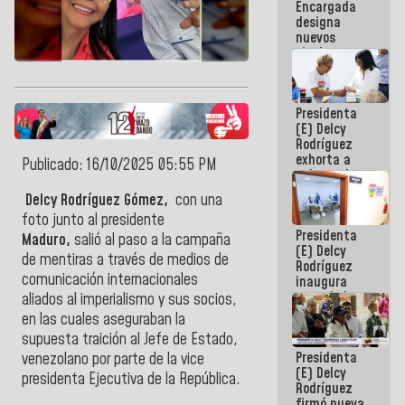
Encargada
Centroamericanos
designa
nuevos
titulares en
el
Viceministerio
de Energía
Presidenta
Eléctrica y
(E) Delcy
CORPOELEC
Rodríguez
exhorta a
Publicado: 16/10/2025 05:55 PM
gobernadores
y alcaldes a
Delcy Rodríguez Gómez,
con una
edificar
foto junto al presidente
casas para
Presidenta
abuelos
Maduro,
salió al paso a la campaña
(E) Delcy
de mentiras a través de medios de
Rodríguez
comunicación internacionales
inaugura
casa de los
aliados al imperialismo y sus socios,
Abuelos
en las cuales aseguraban la
Primavera
supuesta traición al Jefe de Estado,
en Caracas
Presidenta
venezolano por parte de l
a vice
(E) Delcy
presidenta
Ejecutiva de la República.
Rodríguez
firmó nueva