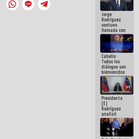
Venezuela"
a servidores
Jorge
públicos
Rodríguez
sostuvo
llamada con
Dinorah
Figuera y
acuerdan
primer
Cabello:
encuentro
Todos los
presencial
diálogos son
para el
bienvenidos
diálogo
siempre que
estén en el
marco de la
Constitución
Presidenta
de la
(E)
República
Rodríguez
analizó
junto a
gobernadores
planes de
recuperación