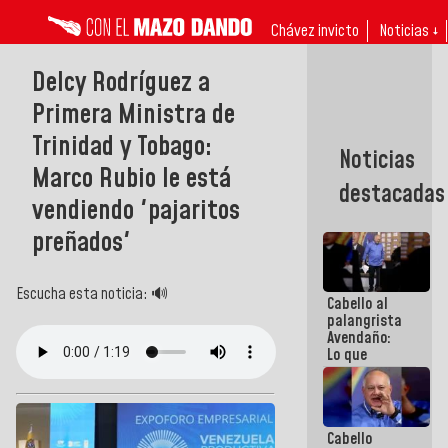
Chávez invicto
Noticias ↓
Delcy Rodríguez a
Primera Ministra de
Trinidad y Tobago:
Noticias
Marco Rubio le está
destacadas
vendiendo 'pajaritos
preñados'
Escucha esta noticia: 🔊
Cabello al
palangrista
Avendaño:
Lo que
vayas a
escribir
hazlo hoy
por que no
Cabello
sabemos si