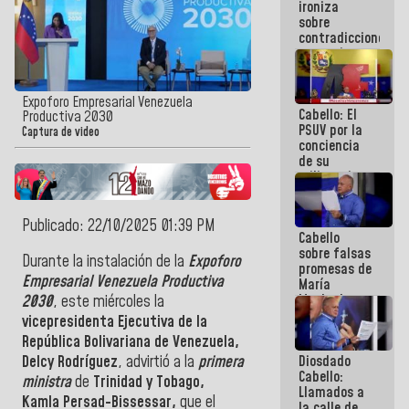
ironiza
la semana
sobre
que viene
contradicciones
hay
y mentiras
programa
de María
Machado:
¡Créanle!
Expoforo Empresarial Venezuela
Cabello: El
Productiva 2030
PSUV por la
Captura de video
conciencia
de su
militancia
es la
organización
política más
Publicado: 22/10/2025 01:39 PM
Cabello
sólida de
sobre falsas
Venezuela
Durante la instalación de la
Expoforo
promesas de
Empresarial Venezuela Productiva
María
Machado:
2030
, este miércoles la
¿Quién le
vicepresidenta Ejecutiva de la
puede creer?
República Bolivariana de Venezuela,
¿Y la gente
Diosdado
Delcy Rodríguez
, advirtió a la
primera
que ella iba
Cabello:
a salvar en
ministra
de
Trinidad y Tobago,
Llamados a
La Guaira?
Kamla Persad-Bissessar,
que el
la calle de