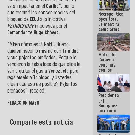
porque lo
va a impactar en el
Caribe
", por lo
que haces
que recordó las consecuencias del
Necropolítica
es
bloqueo de
EEUU
a la iniciativa
opositora:
embarrarla
La mentira
PETROCARIBE
impulsada por el
como arma
Comandante Hugo Chávez
.
contra el
Pueblo
"Miren cómo está
Haití
. Bueno,
quieren hacer lo mismo con
Trinidad
Metro de
y sus pajaritos preñados. Porque le
Caracas
vendieron la falsa idea de que ellos le
continúa
con los
van a quitar el gas a
Venezuela
para
trabajos de
regalárselo a
Trinidad
. ¿Ustedes
mantenimiento
creen que eso es posible? Pajaritos
e inspección
en la Línea 2
preñados", recalcó.
Presidenta
(E)
REDACCIÓN MAZO
Rodríguez
se reunió
con Estado
Comparte esta noticia:
Mayor
Eléctrico
para