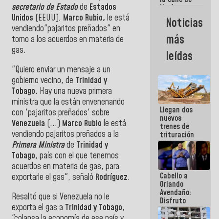
secretario de Estado
de
Estados
María
Machado se
Unidos
(EEUU),
Marco Rubio,
le está
Noticias
estrellaron
vendiendo"pajaritos preñados" en
de frente
más
torno a los acuerdos en materia de
contra el
Pueblo
gas.
leídas
"Quiero enviar un mensaje a un
gobierno vecino, de
Trinidad y
Tobago
. Hay una nueva primera
ministra que la están envenenando
Llegan dos
con 'pajaritos preñados' sobre
nuevos
Venezuela
(...)
Marco Rubio
le está
trenes de
vendiendo pajaritos preñados a la
trituración
para
Primera Ministra
de
Trinidad y
optimizar
Tobago
, país con el que tenemos
manejo de
acuerdos en materia de gas, para
escombros
Cabello a
en La Guaira
exportarle el gas", señaló
Rodríguez
.
Orlando
Avendaño:
Resaltó que si Venezuela no le
Disfruto
exporta el gas a
Trinidad y Tobago
,
cada vez
que escribes
"colapsa la economía de ese país y