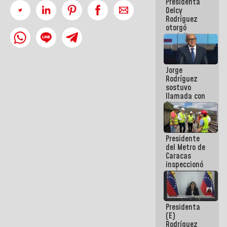
Presidenta
abordar
Delcy
planes de
Rodríguez
acción
otorgó
medalla
"Héroe de
Venezuela"
a servidores
Jorge
públicos
Rodríguez
sostuvo
llamada con
Dinorah
Figuera y
acuerdan
primer
Presidente
encuentro
del Metro de
presencial
Caracas
para el
inspeccionó
diálogo
trabajos de
rehabilitación
y
modernización
Presidenta
de la vía
(E)
férrea
Rodríguez