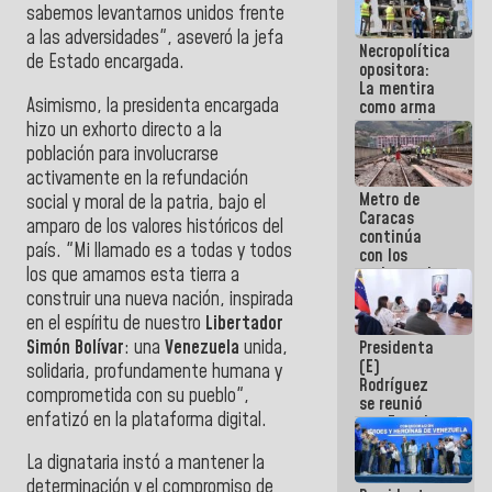
sabemos levantarnos unidos frente
manejo de
escombros
a las adversidades", aseveró la jefa
Necropolítica
en La Guaira
de Estado encargada.
opositora:
La mentira
Asimismo, la presidenta encargada
como arma
contra el
hizo un exhorto directo a la
Pueblo
población para involucrarse
activamente en la refundación
Metro de
social y moral de la patria, bajo el
Caracas
amparo de los valores históricos del
continúa
país. "Mi llamado es a todas y todos
con los
los que amamos esta tierra a
trabajos de
mantenimiento
construir una nueva nación, inspirada
e inspección
en el espíritu de nuestro
Libertador
en la Línea 2
Simón Bolívar
: una
Venezuela
unida,
Presidenta
(E)
solidaria, profundamente humana y
Rodríguez
comprometida con su pueblo",
se reunió
enfatizó en la plataforma digital.
con Estado
Mayor
Eléctrico
La dignataria instó a mantener la
para
determinación y el compromiso de