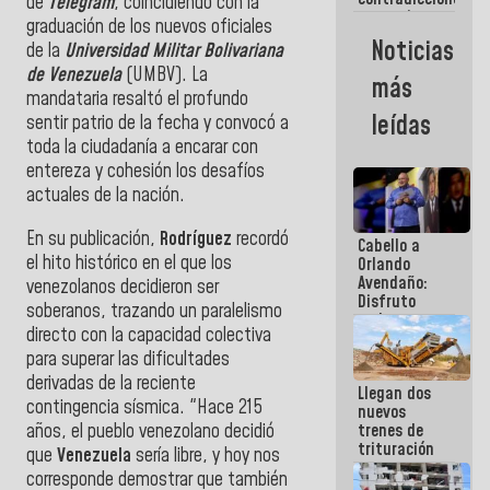
hay
de
Telegram
, coincidiendo con la
y mentiras
programa
graduación de los nuevos oficiales
de María
Noticias
de la
Universidad Militar Bolivariana
Machado:
¡Créanle!
de Venezuela
(UMBV). La
más
mandataria resaltó el profundo
leídas
sentir patrio de la fecha y convocó a
toda la ciudadanía a encarar con
entereza y cohesión los desafíos
actuales de la nación.
En su publicación,
Rodríguez
recordó
Cabello a
el hito histórico en el que los
Orlando
Avendaño:
venezolanos decidieron ser
Disfruto
soberanos, trazando un paralelismo
cada vez
directo con la capacidad colectiva
que escribes
porque lo
para superar las dificultades
que haces
derivadas de la reciente
Llegan dos
es
contingencia sísmica. "Hace 215
nuevos
embarrarla
años, el pueblo venezolano decidió
trenes de
trituración
que
Venezuela
sería libre, y hoy nos
para
corresponde demostrar que también
optimizar