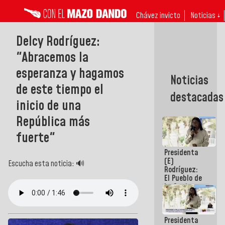
Chávez invicto
Noticias ↓
Delcy Rodríguez:
"Abracemos la
esperanza y hagamos
Noticias
de este tiempo el
destacadas
inicio de una
República más
fuerte"
Presidenta
(E)
Escucha esta noticia: 🔊
Rodríguez:
El Pueblo de
La Guaira
siempre
estará
acompañada
Presidenta
por el