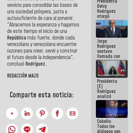
Presidenta
abordar
servicio para consolidar las bases de
Delcy
planes de
Rodríguez
acción
una sociedad próspera, justa y
otorgó
autosuficiente de cara al porvenir.
medalla
"Abracemos la esperanza y hagamos
"Héroe de
de este tiempo el inicio de una
Venezuela"
a servidores
República
más fuerte, donde cada
Jorge
públicos
venezolano y venezolana encuentre
Rodríguez
razones para creer, servir y construir
sostuvo
llamada con
el futuro desde la independencia",
Dinorah
concluyó
Rodríguez
.
Figuera y
acuerdan
REDACCIÓN MAZO
primer
Presidenta
encuentro
(E)
presencial
Rodríguez
para el
Comparte esta noticia:
analizó
diálogo
junto a
gobernadores
planes de
recuperación
Cabello:
del Sistema
Todos los
Eléctrico
diálogos son
Nacional