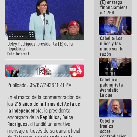
(E) entrega
Gobierno
financiamientos
Nacional
a 1.766
comerciantes
y
emprendedores
afectados
Cabello: Los
por
niños y las
terremotos
Delcy Rodríguez, presidenta (E) de la
niñas son la
República
razón
Foto: Internet
fundamental
de todo lo
que
estamos
Cabello al
haciendo
palangrista
Publicado: 05/07/2026 11:41 PM
Avendaño:
Lo que
En el marco de la conmemoración de
vayas a
los
215 años de la firma del Acta de
escribir
la Independenci
a, la presidenta
hazlo hoy
por que no
encargada de la
República, Delcy
Cabello
sabemos si
Rodríguez,
difundió un emotivo
ironiza
la semana
mensaje a través de su canal oficial
sobre
que viene
contradicciones