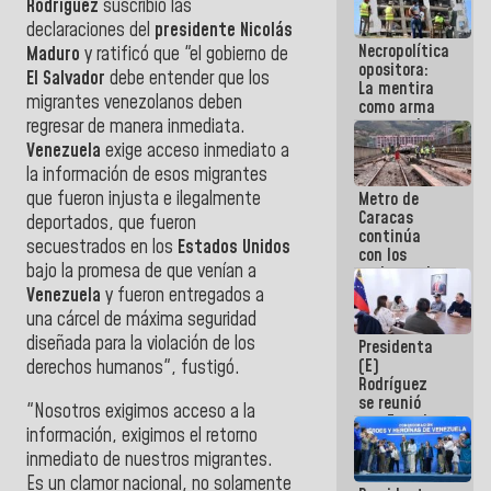
Rodríguez
suscribió las
manejo de
declaraciones del
presidente Nicolás
escombros
Necropolítica
en La Guaira
Maduro
y ratificó que "el gobierno de
opositora:
El Salvador
debe entender que los
La mentira
migrantes venezolanos deben
como arma
contra el
regresar de manera inmediata.
Pueblo
Venezuela
exige acceso inmediato a
la información de esos migrantes
que fueron injusta e ilegalmente
Metro de
Caracas
deportados, que fueron
continúa
secuestrados en los
Estados Unidos
con los
bajo la promesa de que venían a
trabajos de
mantenimiento
Venezuela
y fueron entregados a
e inspección
una cárcel de máxima seguridad
en la Línea 2
diseñada para la violación de los
Presidenta
(E)
derechos humanos", fustigó.
Rodríguez
se reunió
"Nosotros exigimos acceso a la
con Estado
información, exigimos el retorno
Mayor
inmediato de nuestros migrantes.
Eléctrico
para
Es un clamor nacional, no solamente