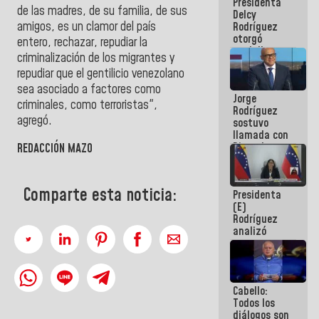
Presidenta
abordar
de las madres, de su familia, de sus
Delcy
planes de
amigos, es un clamor del país
Rodríguez
acción
otorgó
entero, rechazar, repudiar la
medalla
criminalización de los migrantes y
"Héroe de
repudiar que el gentilicio venezolano
Venezuela"
a servidores
sea asociado a factores como
Jorge
públicos
criminales, como terroristas",
Rodríguez
agregó.
sostuvo
llamada con
Dinorah
REDACCIÓN MAZO
Figuera y
acuerdan
primer
Comparte esta noticia:
Presidenta
encuentro
(E)
presencial
Rodríguez
para el
analizó
diálogo
junto a
gobernadores
planes de
recuperación
Cabello:
del Sistema
Todos los
Eléctrico
diálogos son
Nacional