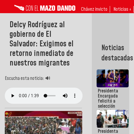
Chávez invicto
Noticias ↓
Delcy Rodríguez al
gobierno de El
Salvador: Exigimos el
Noticias
retorno inmediato de
destacadas
nuestros migrantes
Escucha esta noticia: 🔊
Presidenta
Encargada
felicitó a
selección
femenina de
baloncesto
por su
clasificación
Presidenta
a la