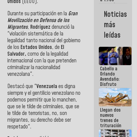
Unidos
(EEUU).
comerciantes
y
Noticias
Durante su participación en la
Gran
emprendedores
Movilización en Defensa de los
afectados
más
por
Migrantes
,
Rodríguez
denunció la
terremotos
"violación sistemática de la
leídas
legalidad tanto nacional del gobierno
de los
Estados Unidos
, de
El
Salvador,
como de la legalidad
internacional con la que pretenden
criminalizar la nacionalidad
Cabello a
venezolana".
Orlando
Avendaño:
Disfruto
Destacó que "
Venezuela
es digna
cada vez
siempre y el gentilicio venezolano no
que escribes
podemos permitir que lo manchen,
porque lo
que haces
que se le tilde de criminales, que se
Llegan dos
es
le tilde de terroristas, no, son
nuevos
embarrarla
migrantes, su derecho debe ser
trenes de
trituración
respetado".
para
optimizar