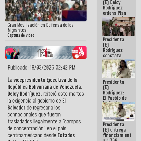
(E) Delcy
AmeriCup
Rodríguez
2027
ordena Plan
maestro de
desarrollo
Gran Movilización en Defensa de los
logístico y
Migrantes
turístico
Captura de video
Presidenta
para La
(E)
Guaira
Rodríguez
constata
obras de
rehabilitación
Publicado: 18/03/2025 02:42 PM
de Escuela
Militar de
La
vicepresidenta Ejecutiva de la
Presidenta
Mamo en La
República Bolivariana de Venezuela,
(E)
Guaira
Rodríguez:
Delcy Rodríguez
, reiteró este martes
El Pueblo de
la exigencia al gobierno de
El
La Guaira
Salvador
de regresar a los
siempre
estará
connacionales que fueron
acompañada
trasladados ilegalmente a "campos
Presidenta
por el
de concentración" en el país
(E) entrega
Gobierno
financiamientos
centroamericano desde
Estados
Nacional
a 1.766