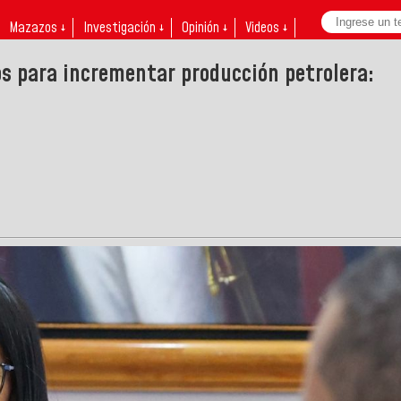
Mazazos ↓
Investigación ↓
Opinión ↓
Videos ↓
s para incrementar producción petrolera: