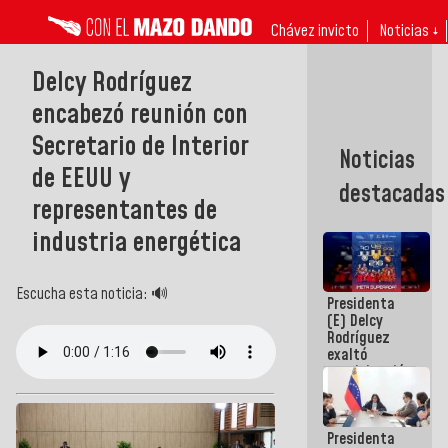
Chávez invicto
Noticias ↓
Delcy Rodríguez
encabezó reunión con
Secretario de Interior
Noticias
de EEUU y
destacadas
representantes de
industria energética
Escucha esta noticia: 🔊
Presidenta
(E) Delcy
Rodríguez
exaltó
participación
de
Venezuela
en Juegos
Presidenta
Centroamericanos