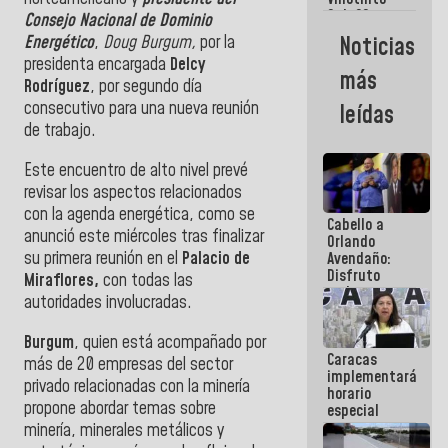
Maiquetía
Sub 20
Consejo Nacional de Dominio
campeona
Noticias
Energético
,
Doug Burgum,
por la
frente
presidenta encargada
Delcy
México Sub
más
23 en los
Rodríguez
, por segundo día
Centroamericanos
consecutivo para una nueva reunión
leídas
de trabajo.
Este encuentro de alto nivel prevé
revisar los aspectos relacionados
con la agenda energética, como se
Cabello a
anunció este miércoles tras finalizar
Orlando
su primera reunión en el
Palacio de
Avendaño:
Disfruto
Miraflores,
con todas las
cada vez
autoridades involucradas.
que escribes
porque lo
Burgum
, quien está acompañado por
que haces
Caracas
es
más de 20 empresas del sector
implementará
embarrarla
privado relacionadas con la minería
horario
propone abordar temas sobre
especial
para
minería, minerales metálicos y
adaptarse