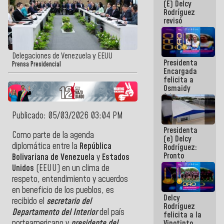
(E) Delcy
y del Caribe
Rodríguez
2026
revisó
agenda
económica y
ejecución de
fondos de
Delegaciones de Venezuela y EEUU
Presidenta
emergencia
Prensa Presidencial
Encargada
post-sismos
felicita a
Osmaidy
Arias y
Giraly
Marcano por
Publicado: 05/03/2026 03:04 PM
hacer
Presidenta
historia en
Como parte de la agenda
(e) Delcy
los
diplomática entre la
República
Rodríguez:
Centroamericanos
Pronto
Bolivariana de Venezuela
y
Estados
restableceremos
Unidos
(EEUU) en un clima de
las
respeto, entendimiento y acuerdos
operaciones
en el
en beneficio de los pueblos, es
Delcy
Aeropuerto
recibido el
secretario del
Rodríguez
Internacional
Departamento del Interior
del país
felicita a la
de
norteamericano y
presidente del
Vinotinto