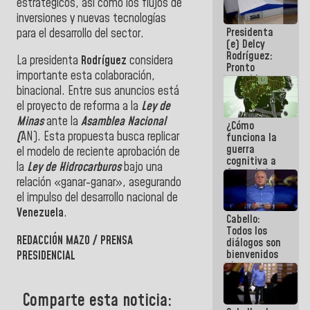
estratégicos, así como los flujos de
al plan de
inversiones y nuevas tecnologías
ahorro
Presidenta
para el desarrollo del sector.
energético
(e) Delcy
Rodríguez:
La presidenta
Rodríguez
considera
Pronto
importante esta colaboración,
restableceremos
binacional. Entre sus anuncios está
las
operaciones
el proyecto de reforma a la
Ley de
en el
Minas
ante la
Asamblea Nacional
¿Cómo
Aeropuerto
(
AN). Esta propuesta busca replicar
funciona la
Internacional
guerra
de
el modelo de reciente aprobación de
cognitiva a
Maiquetía
la
Ley de Hidrocarburos
bajo una
favor de la
relación «ganar-ganar», asegurando
narrativa
hegemónica?
el impulso del desarrollo nacional de
(1)
Venezuela
.
Cabello:
Todos los
REDACCIÓN MAZO / PRENSA
diálogos son
bienvenidos
PRESIDENCIAL
siempre que
estén en el
marco de la
Comparte esta noticia:
Constitución