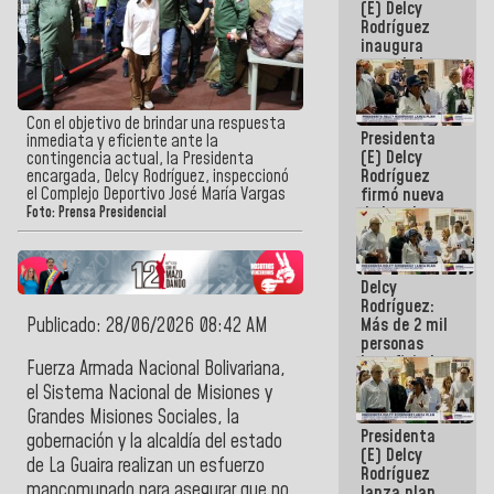
(E) Delcy
Rodríguez
inaugura
casa de los
Abuelos
Primavera
en Caracas
Con el objetivo de brindar una respuesta
Presidenta
inmediata y eficiente ante la
(E) Delcy
contingencia actual, la Presidenta
Rodríguez
encargada, Delcy Rodríguez, inspeccionó
el Complejo Deportivo José María Vargas
firmó nueva
de Ley de
Foto: Prensa Presidencial
Arrendamiento
aprobada
por la AN
Delcy
Rodríguez:
Publicado: 28/06/2026 08:42 AM
Más de 2 mil
personas
beneficiadas
Fuerza Armada Nacional Bolivariana,
con planes
el Sistema Nacional de Misiones y
para
Grandes Misiones Sociales, la
atención de
Presidenta
emergencia
gobernación y la alcaldía del estado
(E) Delcy
sísmica en
de La Guaira realizan un esfuerzo
Rodríguez
la última
mancomunado para asegurar que no
lanza plan