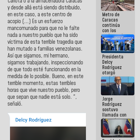
Carlota o a la almacenadora Caracas
manejo de
y desde allá está siendo distribuido,
escombros
en este caso, a este centro de
Metro de
en La Guaira
Caracas
acopio (...) Es un esfuerzo
continúa
mancomunado para que no le falte
con los
nada a nuestro pueblo que ha sido
trabajos de
mantenimiento
víctima de esta terrible tragedia que
e inspección
han mutado a familias venezolanas.
en la Línea 2
Así que sigamos, mi hermano,
Presidenta
Delcy
sigamos trabajando, inspeccionando
Rodríguez
de que todo esté funcionando en la
otorgó
medida de lo posible. Bueno, en este
medalla
terrible momento, estas terribles
"Héroe de
Venezuela"
horas que vive nuestro pueblo, pero
a servidores
que sepan que nadie está solo. ",
Jorge
públicos
señaló.
Rodríguez
sostuvo
llamada con
Dinorah
Figuera y
acuerdan
primer