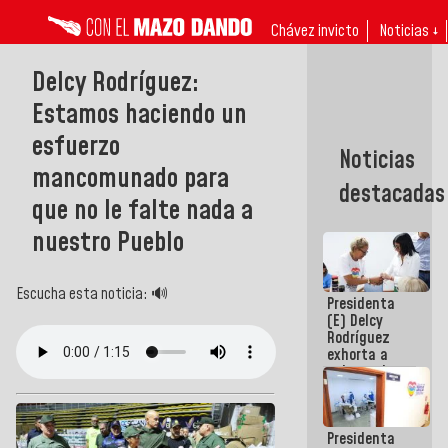
Chávez invicto
Noticias ↓
Delcy Rodríguez:
Estamos haciendo un
esfuerzo
Noticias
mancomunado para
destacadas
que no le falte nada a
nuestro Pueblo
Escucha esta noticia: 🔊
Presidenta
(E) Delcy
Rodríguez
exhorta a
gobernadores
y alcaldes a
edificar
casas para
Presidenta
abuelos