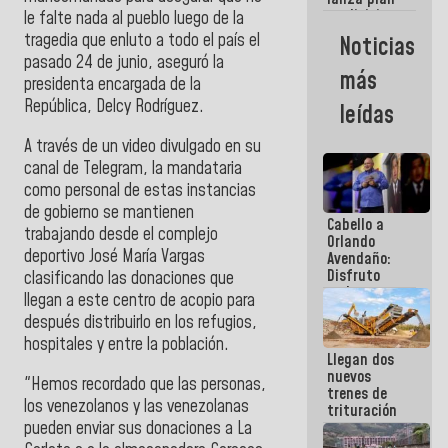
semana
crediticio
le falte nada al pueblo luego de la
con subsidio
tragedia que enluto a todo el país el
Noticias
a Juntas de
pasado 24 de junio, aseguró la
Condominio
más
presidenta encargada de la
República, Delcy Rodríguez.
leídas
A través de un video divulgado en su
canal de Telegram, la mandataria
como personal de estas instancias
de gobierno se mantienen
Cabello a
trabajando desde el complejo
Orlando
deportivo José María Vargas
Avendaño:
Disfruto
clasificando las donaciones que
cada vez
llegan a este centro de acopio para
que escribes
después distribuirlo en los refugios,
porque lo
hospitales y entre la población.
que haces
Llegan dos
es
nuevos
embarrarla
"Hemos recordado que las personas,
trenes de
los venezolanos y las venezolanas
trituración
pueden enviar sus donaciones a La
para
optimizar