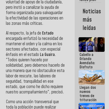
semana
voluntad de apoyo de la ciudadanía,
crediticio
pero instó a canalizar la ayuda de
con subsidio
Noticias
a Juntas de
forma organizada para salvaguardar
Condominio
la efectividad de las operaciones en
más
las zonas más críticas.
leídas
Al respecto, la jefa de
Estado
encargada enfatizó la necesidad de
mantener el orden y la calma en los
sectores afectados, con especial
énfasis en el estado
La Guaira
.
Cabello a
Orlando
"Todos quieren hacerlo por
Avendaño:
solidaridad, pero debemos hacerlo de
Disfruto
una manera que no obstaculice esta
cada vez
que escribes
labor de rescate, las labores de
porque lo
seguridad, tranquilidad en ese
que haces
estado, que como he dicho requiere
Llegan dos
es
nuevos
nuestro acompañamiento", precisó.
embarrarla
trenes de
trituración
Como una acción transversal que
para
toda la población puede realizar
optimizar