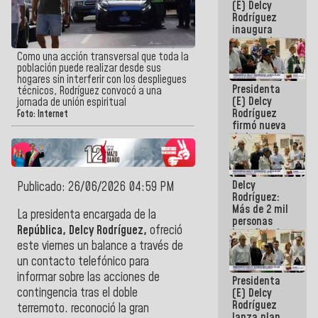
(E) Delcy
Rodríguez
inaugura
casa de los
Abuelos
Como una acción transversal que toda la
Primavera
población puede realizar desde sus
en Caracas
hogares sin interferir con los despliegues
Presidenta
técnicos, Rodríguez convocó a una
(E) Delcy
jornada de unión espiritual
Rodríguez
Foto: Internet
firmó nueva
de Ley de
Arrendamiento
aprobada
por la AN
Delcy
Publicado: 26/06/2026 04:59 PM
Rodríguez:
Más de 2 mil
La presidenta encargada de la
personas
República, Delcy Rodríguez,
ofreció
beneficiadas
con planes
este viernes un balance a través de
para
un contacto telefónico para
atención de
informar sobre las acciones de
Presidenta
emergencia
contingencia tras el doble
(E) Delcy
sísmica en
Rodríguez
la última
terremoto. reconoció la gran
lanza plan