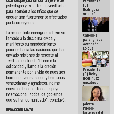
cual desplegará un contingente de
Presidenta
de la
(E)
República
psicólogos y expertos universitarios
Rodríguez
para atender a los niños que se
analizó
encuentran fuertemente afectados
junto a
gobernadores
por la emergencia.
planes de
recuperación
La mandataria encargada reiteró su
Cabello al
del Sistema
llamado a la disciplina cívica y
palangrista
Eléctrico
manifestó su agradecimiento
Avendaño:
Nacional
Lo que
perenne hacia las naciones que han
vayas a
enviado misiones de rescate al
escribir
territorio nacional. "Llamo a la
hazlo hoy
por que no
solidaridad y llamo a la oración
Presidenta
sabemos si
permanente por la vida de nuestros
(E) Delcy
la semana
hermanos venezolanos y hermanas
Rodríguez
que viene
encabezó
hay
venezolanas y agradecer, no me
lanzamiento
programa
canso de hacerlo, todo el apoyo
del Plan
internacional, todos los gobiernos
Nacional de
que se han comunicado", concluyó.
Recreación
¡Alerta
Vacacional
Pueblo!
REDACCIÓN MAZO
Entérese del