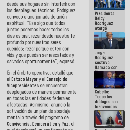
desde sus hogares sin interferir con
manejo de
escombros
los despliegues técnicos, Rodríguez
Presidenta
en La Guaira
convocó a una jornada de unión
Delcy
espiritual. "Ese algo que todos
Rodríguez
otorgó
juntos podemos hacer todos los
medalla
días es orar, rezar desde nuestra fe
"Héroe de
profunda por nuestros seres
Venezuela"
a servidores
queridos; rezar porque estén con
Jorge
públicos
vida y que puedan ser rescatados y
Rodríguez
salvados oportunamente", expresó.
sostuvo
llamada con
Dinorah
En el ámbito operativo, detalló que
Figuera y
el
Estado Mayor
y el
Consejo de
acuerdan
Vicepresidentes
se encuentran
primer
Cabello:
desplegados de manera permanente
encuentro
Todos los
presencial
en todas las entidades federales
diálogos son
para el
afectadas. Asimismo, anunció la
bienvenidos
diálogo
activación de un plan de abordaje
siempre que
estén en el
mental a través del programa de
marco de la
Convivencia, Democrática y Paz,
el
Constitución