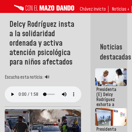
Chávez invicto
Noticias ↓
Delcy Rodríguez insta
a la solidaridad
ordenada y activa
Noticias
atención psicológica
destacadas
para niños afectados
Escucha esta noticia: 🔊
Presidenta
(E) Delcy
Rodríguez
exhorta a
gobernadores
y alcaldes a
edificar
casas para
Presidenta
abuelos