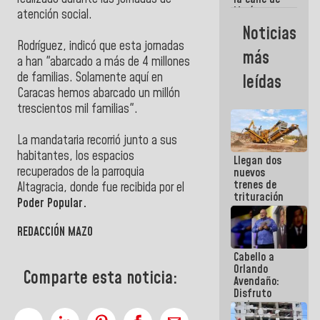
María
atención social.
Machado se
Noticias
estrellaron
Rodríguez, indicó que esta jornadas
de frente
más
contra el
a han "abarcado a más de 4 millones
Pueblo
de familias.
Solamente aquí en
leídas
Caracas h
emos abarcado un millón
trescientos mil familias".
La mandataria recorrió junto a sus
habitantes, los espacios
Llegan dos
recuperados de la parroquia
nuevos
trenes de
Altagracia, donde fue recibida por el
trituración
Poder Popular.
para
optimizar
REDACCIÓN MAZO
manejo de
escombros
Cabello a
en La Guaira
Orlando
Comparte esta noticia:
Avendaño:
Disfruto
cada vez
que escribes