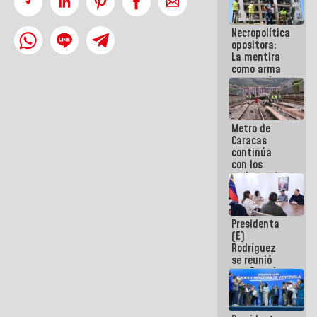
porque lo
que haces
Necropolítica
es
opositora:
embarrarla
La mentira
como arma
contra el
Pueblo
Metro de
Caracas
continúa
con los
trabajos de
mantenimiento
e inspección
en la Línea 2
Presidenta
(E)
Rodríguez
se reunió
con Estado
Mayor
Eléctrico
para