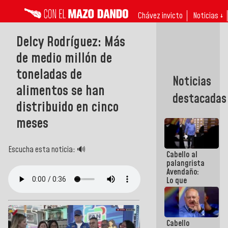
Chávez invicto
Noticias ↓
Delcy Rodríguez: Más
de medio millón de
toneladas de
Noticias
alimentos se han
destacadas
distribuido en cinco
meses
Escucha esta noticia: 🔊
Cabello al
palangrista
Avendaño:
Lo que
vayas a
escribir
hazlo hoy
por que no
Cabello
sabemos si