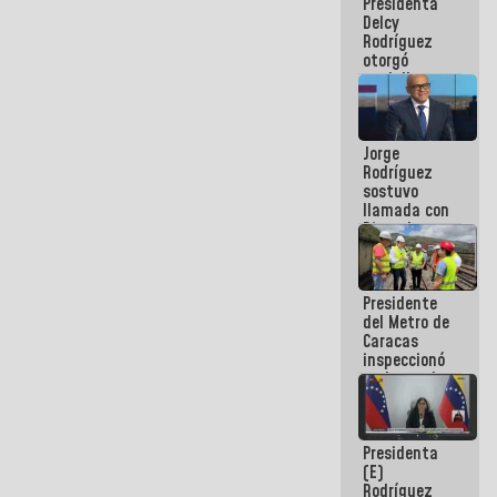
Presidenta
abordar
Delcy
planes de
Rodríguez
acción
otorgó
medalla
"Héroe de
Venezuela"
a servidores
Jorge
públicos
Rodríguez
sostuvo
llamada con
Dinorah
Figuera y
acuerdan
primer
Presidente
encuentro
del Metro de
presencial
Caracas
para el
inspeccionó
diálogo
trabajos de
rehabilitación
y
modernización
Presidenta
de la vía
(E)
férrea
Rodríguez