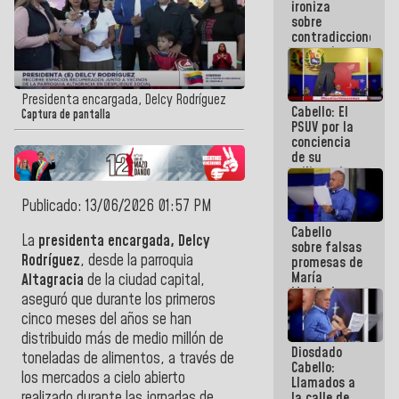
ironiza
la semana
sobre
que viene
contradicciones
hay
y mentiras
programa
de María
Machado:
¡Créanle!
Presidenta encargada, Delcy Rodríguez
Cabello: El
Captura de pantalla
PSUV por la
conciencia
de su
militancia
es la
organización
Publicado: 13/06/2026 01:57 PM
política más
Cabello
sólida de
La
presidenta encargada, Delcy
sobre falsas
Venezuela
Rodríguez
, desde la parroquia
promesas de
María
Altagracia
de la ciudad capital,
Machado:
aseguró que durante los primeros
¿Quién le
cinco meses del años s
e han
puede creer?
¿Y la gente
distribuido más de medio millón de
Diosdado
que ella iba
toneladas de alimentos, a través de
Cabello:
a salvar en
los mercados a cielo abierto
Llamados a
La Guaira?
realizado durante las jornadas de
la calle de