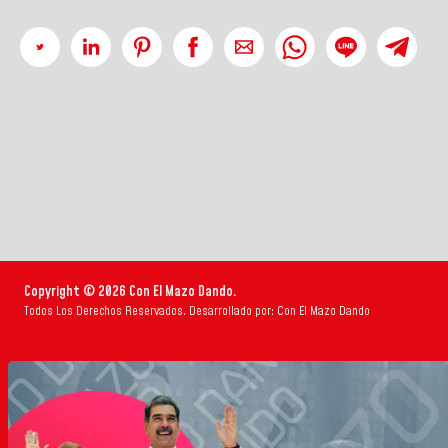
Copyright © 2026 Con El Mazo Dando.
Todos Los Derechos Reservados. Desarrollado por: Con El Mazo Dando