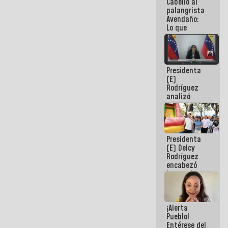
Cabello al
de la
palangrista
República
Avendaño:
Lo que
vayas a
escribir
hazlo hoy
por que no
Presidenta
sabemos si
(E)
la semana
Rodríguez
que viene
analizó
hay
junto a
programa
gobernadores
planes de
recuperación
Presidenta
del Sistema
(E) Delcy
Eléctrico
Rodríguez
Nacional
encabezó
lanzamiento
del Plan
Nacional de
Recreación
¡Alerta
Vacacional
Pueblo!
Entérese del