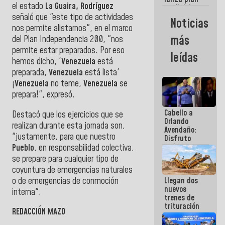
semana
el estado
La Guaira, Rodríguez
crediticio
con subsidio
señaló que "este tipo de actividades
Noticias
a Juntas de
nos permite alistarnos", en el marco
Condominio
más
del Plan Independencia 200, "nos
permite estar preparados. Por eso
leídas
hemos dicho, '
Venezuela
está
preparada,
Venezuela
está lista'
¡
Venezuela
no teme,
Venezuela
se
prepara!", expresó.
Cabello a
Destacó que los ejercicios que se
Orlando
realizan durante esta jornada son,
Avendaño:
"justamente, para que nuestro
Disfruto
cada vez
Pueblo
, en responsabilidad colectiva,
que escribes
se prepare para cualquier tipo de
porque lo
coyuntura de emergencias naturales
que haces
o de emergencias de conmoción
Llegan dos
es
nuevos
embarrarla
interna".
trenes de
trituración
REDACCIÓN MAZO
para
optimizar