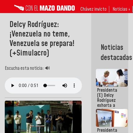
Chávez invicto
Noticias ↓
Delcy Rodríguez:
¡Venezuela no teme,
Venezuela se prepara!
Noticias
(+Simulacro)
destacadas
Escucha esta noticia: 🔊
Presidenta
(E) Delcy
Rodríguez
exhorta a
gobernadores
y alcaldes a
edificar
casas para
Presidenta
abuelos