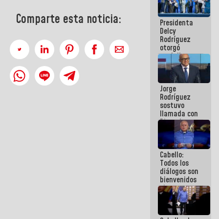
manejo de
escombros
Comparte esta noticia:
Presidenta
en La Guaira
Delcy
Rodríguez
otorgó
medalla
"Héroe de
Venezuela"
a servidores
Jorge
públicos
Rodríguez
sostuvo
llamada con
Dinorah
Figuera y
acuerdan
primer
Cabello:
encuentro
Todos los
presencial
diálogos son
para el
bienvenidos
diálogo
siempre que
estén en el
marco de la
Constitución