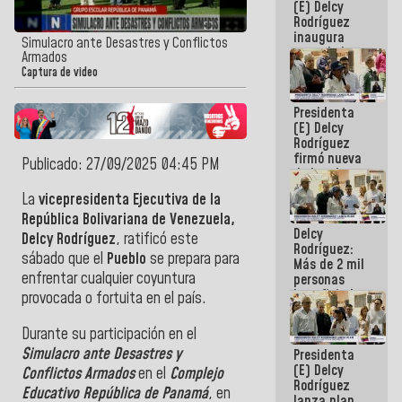
(E) Delcy
Rodríguez
inaugura
Simulacro ante Desastres y Conflictos
casa de los
Armados
Abuelos
Captura de video
Primavera
en Caracas
Presidenta
(E) Delcy
Rodríguez
firmó nueva
Publicado: 27/09/2025 04:45 PM
de Ley de
Arrendamiento
La
vicepresidenta Ejecutiva de la
aprobada
República Bolivariana de Venezuela,
por la AN
Delcy
Delcy Rodríguez
, ratificó este
Rodríguez:
sábado que el
Pueblo
se prepara para
Más de 2 mil
enfrentar cualquier coyuntura
personas
beneficiadas
provocada o fortuita en el país.
con planes
para
Durante su participación en el
atención de
Simulacro ante Desastres y
Presidenta
emergencia
(E) Delcy
sísmica en
Conflictos Armados
en el
Complejo
Rodríguez
la última
Educativo República de Panamá
, en
lanza plan