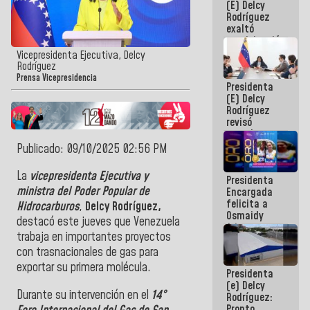
(E) Delcy
Panamericana
Rodríguez
Sub-17
exaltó
participación
de
Vicepresidenta Ejecutiva, Delcy
Venezuela
Rodríguez
en Juegos
Prensa Vicepresidencia
Presidenta
Centroamericanos
(E) Delcy
y del Caribe
Rodríguez
2026
revisó
agenda
económica y
Publicado: 09/10/2025 02:56 PM
ejecución de
fondos de
La
vicepresidenta Ejecutiva y
Presidenta
emergencia
ministra del Poder Popular de
Encargada
post-sismos
felicita a
Hidrocarburos
,
Delcy Rodríguez,
Osmaidy
destacó este jueves que Venezuela
Arias y
trabaja en importantes proyectos
Giraly
Marcano por
con trasnacionales de gas para
hacer
exportar su primera molécula.
Presidenta
historia en
(e) Delcy
los
Durante su intervención en el
14°
Rodríguez:
Centroamericanos
Pronto