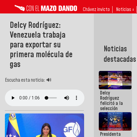
Chávez invicto
Noticias ↓
Delcy Rodríguez:
Venezuela trabaja
para exportar su
Noticias
primera molécula de
destacadas
gas
Escucha esta noticia: 🔊
Delcy
Rodríguez
felicitó a la
selección
nacional
masculina
de voleibol
campeona
Presidenta
de la Copa