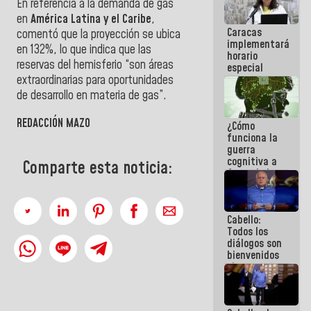
En referencia a la demanda de gas
porque lo
en
América Latina y el Caribe
,
que haces
Caracas
es
comentó que la proyección se ubica
implementará
embarrarla
en 132%, lo que indica que las
horario
reservas del hemisferio “son áreas
especial
para
extraordinarias para oportunidades
adaptarse
de desarrollo en materia de gas”.
al plan de
ahorro
REDACCIÓN MAZO
¿Cómo
energético
funciona la
guerra
cognitiva a
Comparte esta noticia:
favor de la
narrativa
hegemónica?
(1)
Cabello:
Todos los
diálogos son
bienvenidos
siempre que
estén en el
marco de la
Constitución