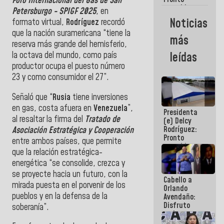
Foro Internacional del Gas de San
restableceremos
Petersburgo - SPIGF 2025
, en
las
Noticias
formato virtual,
Rodríguez
recordó
operaciones
que la nación suramericana “tiene la
en el
más
Aeropuerto
reserva más grande del hemisferio,
Internacional
la octava del mundo, como país
leídas
de
productor ocupa el puesto número
Maiquetía
23 y como consumidor el 27”.
Señaló que “
Rusia
tiene inversiones
en gas, costa afuera en
Venezuela
”,
Presidenta
al resaltar la firma del
Tratado de
(e) Delcy
Rodríguez:
Asociación Estratégica y Cooperación
Pronto
entre ambos países, que permite
restableceremos
que la relación estratégica-
las
energética “se consolide, crezca y
operaciones
en el
se proyecte hacia un futuro, con la
Cabello a
Aeropuerto
mirada puesta en el porvenir de los
Orlando
Internacional
pueblos y en la defensa de la
Avendaño:
de
Disfruto
Maiquetía
soberanía”.
cada vez
que escribes