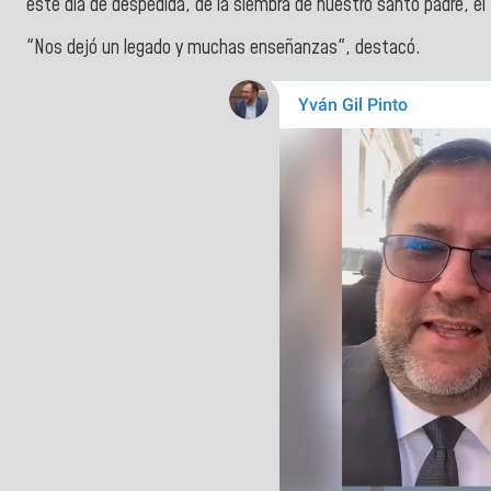
este día de despedida, de la siembra de nuestro santo padre, el
"Nos dejó un legado y muchas enseñanzas", destacó.