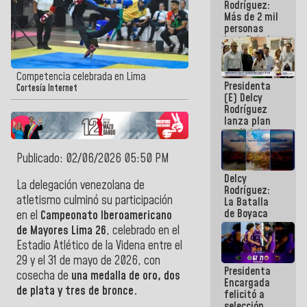
Rodríguez:
Más de 2 mil
personas
beneficiadas
con planes
para
atención de
Competencia celebrada en Lima
Presidenta
emergencia
Cortesía Internet
(E) Delcy
sísmica en
Rodríguez
la última
lanza plan
semana
crediticio
con subsidio
a Juntas de
Publicado: 02/06/2026 05:50 PM
Condominio
Delcy
La delegación venezolana de
Rodríguez:
atletismo culminó su participación
La Batalla
de Boyaca
en el
Campeonato Iberoamericano
representa
de Mayores Lima 26
, celebrado en el
un capítulo
Estadio Atlético de la Videna entre el
decisivo en
la gesta
29 y el 31 de mayo de 2026, con
Presidenta
emancipadora
cosecha de
una medalla de oro, dos
Encargada
de nuestra
de plata y tres de bronce.
felicitó a
América
selección