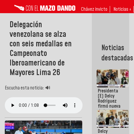
Chávez invicto
Noticias ↓
Delegación
venezolana se alza
con seis medallas en
Noticias
Campeonato
destacadas
Iberoamericano de
Mayores Lima 26
Escucha esta noticia: 🔊
Presidenta
(E) Delcy
Rodríguez
firmó nueva
de Ley de
Arrendamiento
aprobada
por la AN
Delcy