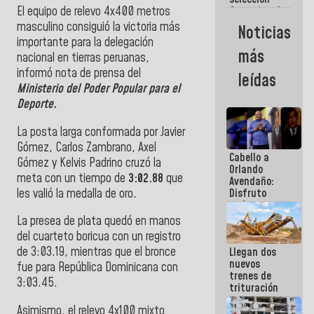
El equipo de relevo 4x400 metros
femenina de
baloncesto
masculino consiguió la victoria más
Noticias
por su
importante para la delegación
clasificación
más
nacional en tierras peruanas,
a la
AmeriCup
informó nota de prensa del
leídas
2027
Ministerio del Poder Popular para el
Deporte.
La posta larga conformada por Javier
Gómez, Carlos Zambrano, Axel
Cabello a
Gómez y Kelvis Padrino cruzó la
Orlando
meta con un tiempo de
3:02.88
que
Avendaño:
les valió la medalla de oro.
Disfruto
cada vez
que escribes
La presea de plata quedó en manos
porque lo
del cuarteto boricua con un registro
que haces
de 3:03.19, mientras que el bronce
Llegan dos
es
nuevos
embarrarla
fue para República Dominicana con
trenes de
3:03.45.
trituración
para
Asimismo, el relevo 4x100 mixto
optimizar