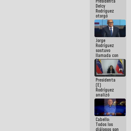
Presidenta
abordar
Delcy
planes de
Rodríguez
acción
otorgó
medalla
"Héroe de
Venezuela"
a servidores
Jorge
públicos
Rodríguez
sostuvo
llamada con
Dinorah
Figuera y
acuerdan
primer
Presidenta
encuentro
(E)
presencial
Rodríguez
para el
analizó
diálogo
junto a
gobernadores
planes de
recuperación
Cabello:
del Sistema
Todos los
Eléctrico
diálogos son
Nacional