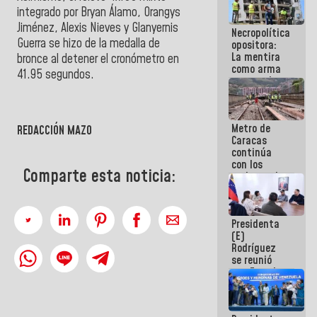
manejo de
integrado por Bryan Álamo, Orangys
escombros
Jiménez, Alexis Nieves y Glanyernis
Necropolítica
en La Guaira
Guerra se hizo de la medalla de
opositora:
La mentira
bronce al detener el cronómetro en
como arma
41.95 segundos.
contra el
Pueblo
Metro de
REDACCIÓN MAZO
Caracas
continúa
con los
Comparte esta noticia:
trabajos de
mantenimiento
e inspección
en la Línea 2
Presidenta
(E)
Rodríguez
se reunió
con Estado
Mayor
Eléctrico
para