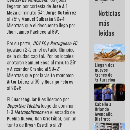
Central de Venezuela
, los goles
María
llegaron por cortesía de
José Alí
Machado se
Noticias
Meza
al minuto 54′,
Jorge Gutiérrez
estrellaron
al 75′ y
Manuel Sulbarán
90+4′.
de frente
más
contra el
Mientras que el descuento llegó por
Pueblo
Jhon James Pacheco
al 80′.
leídas
Por su parte,
UCV FC
y
Portuguesa FC
igualaron 2-2 en el estadio Olímpico
de la ciudad capital. Por los locales
anotaron
Samuel Sosa
al minuto 20′
Llegan dos
y
Alexander Granko
al 90+2'.
nuevos
trenes de
Mientras que por la visita marcaron
trituración
Aitor López
al 39′ y
Rodrigo Febres
para
al 90+6′.
optimizar
manejo de
El
Cuadrangular B
es liderado por
escombros
Cabello a
en La Guaira
Deportivo Táchira
luego de dominar
Orlando
1-0
Metropolitanos
en el estadio de
Avendaño:
Pueblo Nuevo, San Cristóbal
, con un
Disfruto
cada vez
tanto de
Bryan Castillo
al 21′
que escribes