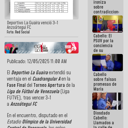
ironiza
la semana
sobre
que viene
contradicciones
hay
y mentiras
programa
de María
Deportivo La Guaira venció 3-1
Machado:
Anzoátegui FC
¡Créanle!
Foto: Red Social
Cabello: El
PSUV por la
conciencia
de su
militancia
es la
Publicado: 12/05/2025 11:00 AM
organización
política más
El
Deportivo La Guaira
extendió su
Cabello
sólida de
ventaja en el
Cuadrangular A
en la
sobre falsas
Venezuela
promesas de
Fase Final
del
Torneo Apertura
de la
María
Liga de Fútbol de Venezuela
(Liga
Machado:
FUTVE), tras vencer 3-1
¿Quién le
puede creer?
a
Anzoátegui FC
¿Y la gente
Diosdado
que ella iba
En el encuentro, disputado en el
Cabello:
a salvar en
Estadio
Olímpico de la Universidad
Llamados a
La Guaira?
la calle de