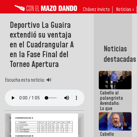
Chávez invicto
Noticias ↓
Deportivo La Guaira
extendió su ventaja
en el Cuadrangular A
Noticias
en la Fase Final del
destacadas
Torneo Apertura
Escucha esta noticia: 🔊
Cabello al
palangrista
Avendaño:
Lo que
vayas a
escribir
hazlo hoy
por que no
Cabello
sabemos si