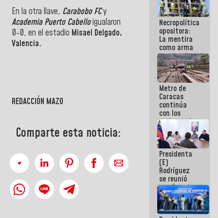
porque lo
En la otra llave,
Carabobo FC
y
que haces
Academia Puerto Cabello
igualaron
Necropolítica
es
opositora:
embarrarla
0-0, en el estadio
Misael Delgado,
La mentira
Valencia.
como arma
contra el
Pueblo
Metro de
Caracas
REDACCIÓN MAZO
continúa
con los
trabajos de
mantenimiento
Comparte esta noticia:
e inspección
en la Línea 2
Presidenta
(E)
Rodríguez
se reunió
con Estado
Mayor
Eléctrico
para