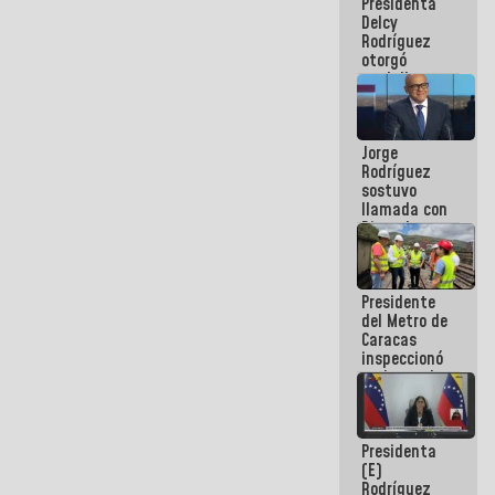
Presidenta
abordar
Delcy
planes de
Rodríguez
acción
otorgó
medalla
"Héroe de
Venezuela"
a servidores
Jorge
públicos
Rodríguez
sostuvo
llamada con
Dinorah
Figuera y
acuerdan
primer
Presidente
encuentro
del Metro de
presencial
Caracas
para el
inspeccionó
diálogo
trabajos de
rehabilitación
y
modernización
Presidenta
de la vía
(E)
férrea
Rodríguez