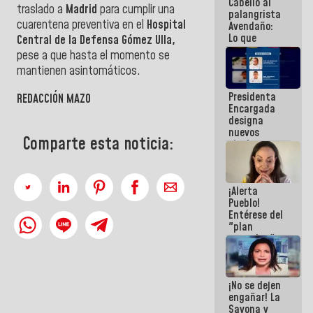
Cabello al
de la
traslado a
Madrid
para cumplir una
palangrista
República
cuarentena preventiva en el
Hospital
Avendaño:
Lo que
Central de la Defensa Gómez Ulla,
vayas a
pese a que hasta el momento se
escribir
mantienen asintomáticos.
hazlo hoy
por que no
Presidenta
sabemos si
REDACCIÓN MAZO
Encargada
la semana
designa
que viene
nuevos
hay
Comparte esta noticia:
titulares en
programa
el
Viceministerio
de Energía
¡Alerta
Eléctrica y
Pueblo!
CORPOELEC
Entérese del
"plan
enjambre"
de La Sayo
para
sabotear el
¡No se dejen
diálogo y
engañar! La
promover el
Sayona y
caos