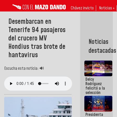
Chávez invicto
Noticias ↓
Desembarcan en
Tenerife 94 pasajeros
del crucero MV
Noticias
Hondius tras brote de
destacadas
hantavirus
Escucha esta noticia: 🔊
Delcy
Rodríguez
felicitó a la
selección
nacional
masculina
de voleibol
campeona
Presidenta
de la Copa