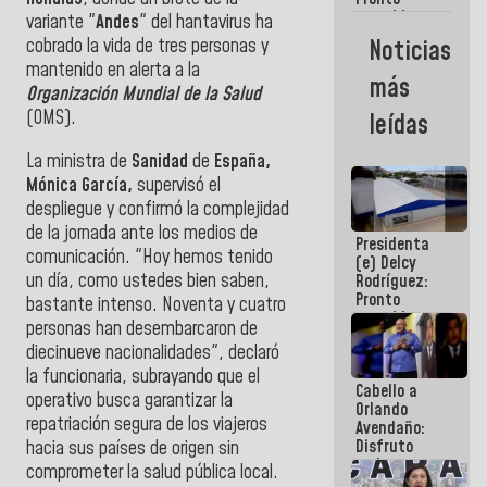
restableceremos
variante "
Andes
" del hantavirus ha
las
Noticias
cobrado la vida de tres personas y
operaciones
mantenido en alerta a la
en el
más
Aeropuerto
Organización Mundial de la Salud
Internacional
(OMS).
leídas
de
Maiquetía
La ministra de
Sanidad
de
España,
Mónica García,
supervisó el
despliegue y confirmó la complejidad
de la jornada ante los medios de
Presidenta
comunicación. "Hoy hemos tenido
(e) Delcy
un día, como ustedes bien saben,
Rodríguez:
Pronto
bastante intenso. Noventa y cuatro
restableceremos
personas han desembarcaron de
las
diecinueve nacionalidades", declaró
operaciones
en el
la funcionaria, subrayando que el
Cabello a
Aeropuerto
operativo busca garantizar la
Orlando
Internacional
repatriación segura de los viajeros
Avendaño:
de
Disfruto
hacia sus países de origen sin
Maiquetía
cada vez
comprometer la salud pública local.
que escribes