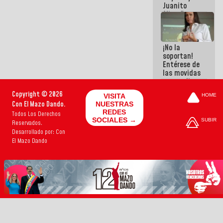
Juanito
Alimaña son
harina del
mismo
costal
¡No la
soportan!
Entérese de
las movidas
que realizan
antiguos
Copyright © 2026
VISITA
HOME
cómplices
Con El Mazo Dando.
NUESTRAS
de La Sayo
REDES
Todos Los Derechos
para
SOCIALES →
SUBIR
Reservados.
sacudírsela
Desarrollado por: Con
El Mazo Dando