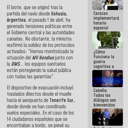
porque lo
El brote, que se originó tras la
que haces
Caracas
partida del navío desde
Ushuaia,
es
implementará
embarrarla
Argentina
, el pasado 1 de abril, ha
horario
generado tensiones políticas entre
especial
el Gobierno central y las autoridades
para
adaptarse
canarias. No obstante, la ministra
al plan de
reafirmó la solidez de los protocolos
ahorro
activados: "Hemos monitorizado la
¿Cómo
energético
funciona la
situación del
MV Hondius
junto con
guerra
la
OMS
... los equipos sanitarios
cognitiva a
están protegiendo la salud pública
favor de la
narrativa
con todas las garantías".
hegemónica?
(1)
El dispositivo de evacuación incluyó
Cabello:
traslados directos desde el muelle
Todos los
diálogos son
hacia el aeropuerto de
Tenerife Sur,
bienvenidos
desde donde se han coordinado
siempre que
vuelos especiales. En el caso de los
estén en el
14 ciudadanos españoles que se
marco de la
Constitución
encontraban a bordo, se prevé su