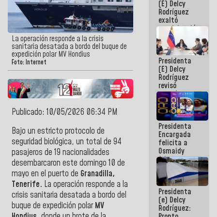
(E) Delcy
Panamericana
Rodríguez
Sub-17
exaltó
participación
de
La operación responde a la crisis
Venezuela
sanitaria desatada a bordo del buque de
en Juegos
expedición polar MV Hondius
Presidenta
Centroamericanos
Foto: Internet
(E) Delcy
y del Caribe
Rodríguez
2026
revisó
agenda
económica y
ejecución de
Publicado: 10/05/2026 06:34 PM
fondos de
Presidenta
emergencia
Bajo un estricto protocolo de
Encargada
post-sismos
seguridad biológica, un total de 94
felicita a
Osmaidy
pasajeros de 19 nacionalidades
Arias y
desembarcaron este domingo 10 de
Giraly
mayo en el puerto de
Granadilla,
Marcano por
hacer
Tenerife.
La operación responde a la
Presidenta
historia en
crisis sanitaria desatada a bordo del
(e) Delcy
los
buque de expedición polar
MV
Rodríguez:
Centroamericanos
Hondius
, donde un brote de la
Pronto