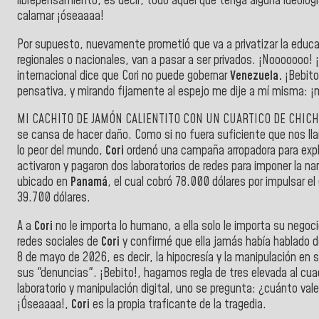
librepensamiento, es decir, todo aquel que tenga alguna ideología
calamar ¡óseaaaa!
Por supuesto, nuevamente prometió que va a privatizar la educac
regionales o nacionales, van a pasar a ser privados. ¡Nooooooo! ¡
internacional dice que Cori no puede gobernar
Venezuela.
¡Bebito
pensativa, y mirando fijamente al espejo me dije a mí misma: ¡
MI CACHITO DE JAMÓN CALIENTITO CON UN CUARTICO DE CHICHA, 
se cansa de hacer daño. Como si no fuera suficiente que nos ll
lo peor del mundo,
Cori
ordenó una campaña arropadora para expl
activaron y pagaron dos laboratorios de redes para imponer la na
ubicado en
Panamá
, el cual cobró 78.000 dólares por impulsar e
39.700 dólares.
A a
Cori
no le importa lo humano, a ella solo le importa su negocio
redes sociales de
Cori
y confirmé que ella jamás había hablado d
8 de mayo de 2026, es decir, la hipocresía y la manipulación en s
sus "denuncias". ¡Bebito!, hagamos regla de tres elevada al cuad
laboratorio y manipulación digital, uno se pregunta: ¿cuánto val
¡Óseaaaa!,
Cori
es la propia traficante de la tragedia.