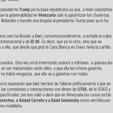
l presidente
Trump
por la base republicana ya que, a nivel corporativo
ue la gobernabilidad en
Venezuela
solo la garantizan los chavistas.
e Malandra o hacerle una brujería al presidente Trump pues ya lo ha
iene cero ha llevado a
Cori,
comunicacionalmente, a echarle la culpa
 internacional y de
EE.UU.
Es decir, que ya no reta, sino que se
 a ella, que desde que pisó la Casa Blanca en Enero tenía la cartilla
cuerdos. Otra vez está intentando seducir a militares, a quienes les
en ser traicionados serán ellos, y que ella les ofrece garantía,
e no habrá venganza, que ella va a gobernar con todos.
, está esperando que
Cori
termine de fallecer políticamente y que en
de las comisiones y transacciones con dinero de
CITGO,
de la USAID y
pacificador; por eso salió a decir que en Venezuela las cosas están
coechea, a Roland Carreño y a David Smolansky
como ventrílocuos
rra madrileña.