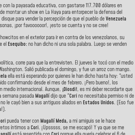
on la payasada educativa, con gastarse 117.700 dólares en
de montar un show en La Haya para entorpecer la defensa del
, disque para vender la percepción de que el pueblo de
Venezuela
sonas, ¡por favoooooor!, ¡esto se cuenta y no se cree!
showcitos en el exterior para ir en contra de los venezolanos, su
re el
Esequibo:
no han dicho ni una sola palabra. Luego se venden
tica, corre para que la entrevisten. El jueves le tocó con el medio
n Washington. Salió publicada el domingo, y fue un arroz con mango.
ela
ella está esperando por quienes le han dicho hasta hoy: "usted
ido confirmando desde el mes de febrero. ¡Pero bueno!, los
un medio internacional. Aunque,
¡Diosdi!
, es mi deber recordarte que
s la semana pasada
Magallí
dijo que "
Cori
no necesitaba permiso ni de
 no le cayó bien a sus antiguos aliados en
Estados Unidos
. (Eso fue
a!).
ori
pueda tener con
Magallí Meda,
a mi amiguis se le hace
retos íntimos a
Cori
. ¡Upsssss, se me escapó! Y ya que se me
agallí
está resentida con
Cori
porque ella quería celebrar el 6 de