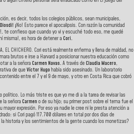
 o algún criterio personal será erradicado como en El juego del
ión, es decir, todos los colegios públicos, sean municipales,
Diosdi! ¡
No! Esto parece el apocalipsis. Con razón la comunidad
!, te confieso que cuando yo vi y escuché todo eso, me quedé
mí misma!, es hora de detener a
Cori.
EL CHICHERO. Cori está realmente enferma y llena de maldad, no
amara brutos e irse a Harvard a posicionar nuestra educación como
otar a la señora
Carmen Navas.
A través de
Claudia Macero
,
rrativa de que
Víctor Hugo
había sido asesinado. Un laboratorio
l contenido entre el 7 y el 9 de mayo, y otro en Costa Rica que cobró
 político. Lo más triste es que yo me di a la tarea de revisar las
e la señora
Carmen
o de su hijo; su primer post sobre el tema fue el
u mayor expresión. Por eso ya nadie le cree ni le presta atención a
rado: si Cori pagó 117.700 dólares en total por dos días de
e la historia y los sentimientos de la gente cuando los monetizas?