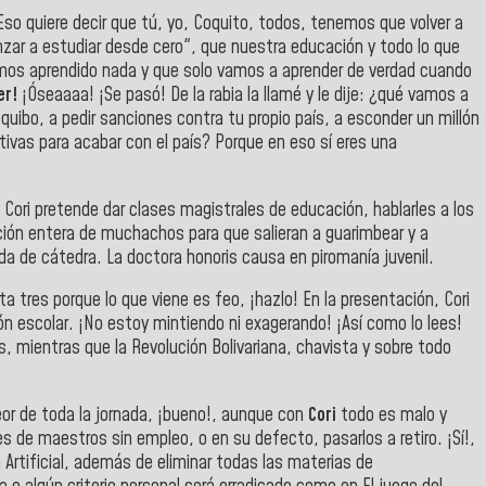
Eso quiere decir que tú, yo, Coquito, todos, tenemos que volver a
zar a estudiar desde cero", que nuestra educación y todo lo que
mos aprendido nada y que solo vamos a aprender de verdad cuando
er!
¡Óseaaaa! ¡Se pasó! De la rabia la llamé y le dije: ¿qué vamos a
quibo, a pedir sanciones contra tu propio país, a esconder un millón
tivas para acabar con el país? Porque en eso sí eres una
Cori pretende dar clases magistrales de educación, hablarles a los
ción entera de muchachos para que salieran a guarimbear y a
ida de cátedra. La doctora honoris causa en piromanía juvenil.
a tres porque lo que viene es feo, ¡hazlo! En la presentación, Cori
ón escolar. ¡No estoy mintiendo ni exagerando! ¡Así como lo lees!
os, mientras que la Revolución Bolivariana, chavista y sobre todo
 de toda la jornada, ¡bueno!, aunque con
Cori
todo es malo y
s de maestros sin empleo, o en su defecto, pasarlos a retiro. ¡Sí!,
a Artificial, además de eliminar todas las materias de