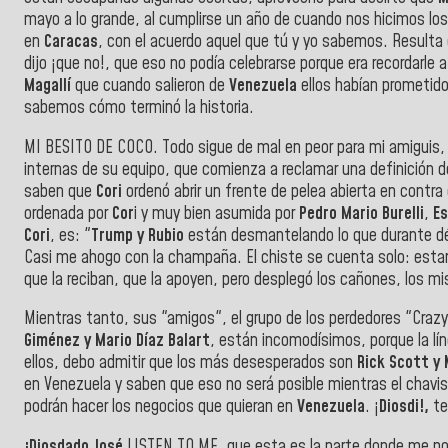
mayo a lo grande, al cumplirse un año de cuando nos hicimos los 
en
Caracas
, con el acuerdo aquel que tú y yo sabemos. Result
dijo ¡que no!, que eso no podía celebrarse porque era recordarle 
Magallí
que cuando salieron de
Venezuela
ellos habían prometido
sabemos cómo terminó la historia.
MI BESITO DE COCO. Todo sigue de mal en peor para mi amiguis, 
internas de su equipo, que comienza a reclamar una definición 
saben que
Cori
ordenó abrir un frente de pelea abierta en contra
ordenada por
Cor
i y muy bien asumida por
Pedro Mario Burelli
,
E
Cori
, es: "
Trump y Rubio
están desmantelando lo que durante dé
Casi me ahogo con la champaña. El chiste se cuenta solo: esta
que la reciban, que la apoyen, pero desplegó los cañones, los misi
Mientras tanto, sus "amigos", el grupo de los perdedores "Crazy
Giménez y Mario Díaz Balart
, están incomodísimos, porque la lín
ellos, debo admitir que los más desesperados son
Rick Scott y 
en Venezuela y saben que eso no será posible mientras el chavis
podrán hacer los negocios que quieran en
Venezuela
. ¡
Diosdi!,
te
¡Diosdado José
LISTEN TO ME, que esta es la parte donde me po