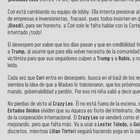
Cori está cambiando su equipo de lobby. Ella intenta presionar a
de empresas e inversionistas, fracasó, pues todos insisten en q
¡
Diosdi!,
para ser honesta, a Cori solo le falta hablar con la Cort
intentado ¡todo!
El desespero por saber que los días pasan y que en credibilidad t
a
Trump,
al asumir que para ella volver necesita de la comunidad
victimiza para que sus seguidores culpen a
Trump
y a
Rubio,
y no
leída.
Cada vez que
Cori
entra en desespero, busca en el baúl de los re
siembra la idea de que a Maduro lo traicionaron, que los próximos 
mando, gobernabilidad y perdón. Por eso mi niña salió a decir qu
No pierdas de vista al
Crazy Leo
. Él no está fuera de la escena
Estados Unidos
olviden que su riqueza es fruto del interinato, 
de la cooperación internacional. El
Crazy Leo
se venderá como el 
mejorando, pero que falta más. Va a usar a
Lester Toledo,
a
Goi
discretos, mientras
Lilian Tintori
seguirá haciendo yoga en la sie