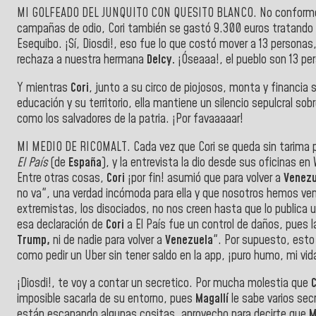
MI GOLFEADO DEL JUNQUITO CON QUESITO BLANCO. No conforme c
campañas de odio, Cori también se gastó 9.300 euros tratando 
Esequibo. ¡Sí, Diosdi!, eso fue lo que costó mover a 13 personas
rechaza a nuestra hermana
Delcy.
¡Óseaaa!, el pueblo son 13 per
Y mientras
Cori
, junto a su circo de piojosos, monta y financia 
educación y su territorio, ella mantiene un silencio sepulcral sob
como los salvadores de la patria. ¡Por favaaaaar!
MI MEDIO DE RICOMALT. Cada vez que Cori se queda sin tarima polí
El País
(de
España
), y la entrevista la dio desde sus oficinas e
Entre otras cosas,
Cori
¡por fin! asumió que para volver a
Venezu
no va", una verdad incómoda para ella y que nosotros hemos ven
extremistas, los disociados, no nos creen hasta que lo publica 
esa declaración de
Cori
a El País fue un control de daños, pue
Trump,
ni de nadie para volver a
Venezuela
". Por supuesto, esto
como pedir un Uber sin tener saldo en la app, ¡puro humo, mi vid
¡Diosdi!, te voy a contar un secretico. Por mucha molestia que
C
imposible sacarla de su entorno, pues
Magallí
le sabe varios sec
están escapando algunas cositas, aprovecho para decirte que
M