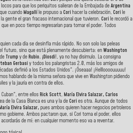
locos para que los periquitos salieran de la Embajada de
Argentina
a que cuando
Magallí
le propuso a
Cori
hacer la celebración,
Cori
le
a la gente el gran fracaso internacional que tuvieron.
Cori
le recordó a
 que en poco tiempo regresarían para tomar el poder. Todos
quien cada día se desinfla más rápido. No son solo las peleas
del futuro, sino que está plenamente descubierta: en
Washington
 de
Trump
y de
Rubio. ¡Diosdi
!, ya no hay disimulo. La consigna
steban Gerbasi
y todos los palangristas 2.0, más los amigos de
cadas definió a los Estados Unidos". ¡Óseaaa! ¡Hellloooouuuuu!
mos hablando de la misma señora que vive en Washington pidiendo
les y la jauría en contra de ellos.
 Cuban", entre ellos
Rick Scott
,
María Elvira Salazar,
Carlos
ea de la Casa Blanca es una y la de
Cori
es otra. Aunque de todos
María Elvira Salazar,
pues ambos quieren hacer negocios petroleros
mo gobierne. Ambos pactaron que, si Cori toma el poder, ellos
 acordarás de mí: en cualquier momento eso va a reventar.
ngo tóxica!