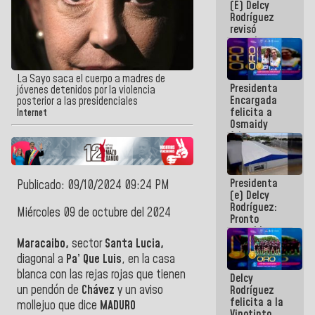
(E) Delcy
y del Caribe
Rodríguez
2026
revisó
agenda
económica y
ejecución de
fondos de
La Sayo saca el cuerpo a madres de
Presidenta
emergencia
jóvenes detenidos por la violencia
Encargada
post-sismos
posterior a las presidenciales
felicita a
Internet
Osmaidy
Arias y
Giraly
Marcano por
hacer
Presidenta
historia en
Publicado: 09/10/2024 09:24 PM
(e) Delcy
los
Rodríguez:
Centroamericanos
Miércoles 09 de octubre del 2024
Pronto
restableceremos
las
Maracaibo,
sector
Santa Lucia,
operaciones
diagonal a
Pa’ Que Luis
, en la casa
en el
blanca con las rejas rojas que tienen
Delcy
Aeropuerto
un pendón de
Chávez
y un aviso
Rodríguez
Internacional
felicita a la
de
mollejuo que dice
MADURO
Vinotinto