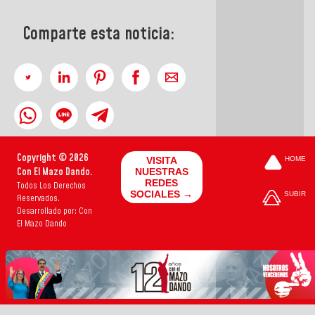
Comparte esta noticia:
Copyright © 2026
VISITA
HOME
Con El Mazo Dando.
NUESTRAS
REDES
Todos Los Derechos
SOCIALES →
SUBIR
Reservados.
Desarrollado por: Con
El Mazo Dando