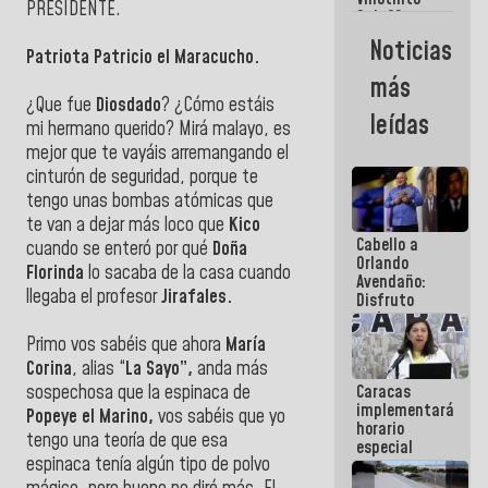
Maiquetía
PRESIDENTE.
Sub 20
campeona
Noticias
frente
Patriota Patricio el Maracucho.
México Sub
más
23 en los
¿Que fue
Diosdado
? ¿Cómo estáis
Centroamericanos
leídas
mi hermano querido? Mirá malayo, es
mejor que te vayáis arremangando el
cinturón de seguridad, porque te
tengo unas bombas atómicas que
te van a dejar más loco que
Kico
Cabello a
cuando se enteró por qué
Doña
Orlando
Florinda
lo sacaba de la casa cuando
Avendaño:
llegaba el profesor
Jirafales.
Disfruto
cada vez
que escribes
Primo vos sabéis que ahora
María
porque lo
Corina
, alias “
La Sayo”,
anda más
que haces
Caracas
sospechosa que la espinaca de
es
implementará
embarrarla
Popeye el Marino,
vos sabéis que yo
horario
tengo una teoría de que esa
especial
espinaca tenía algún tipo de polvo
para
adaptarse