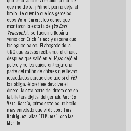
que te enviaré los detalles por el fax
que me diste. ¡Primo!, por no dejar el
brollo, te cuento que los gemelos
esos
Vera-García
, los coños que
montaron la estafa de ¡
Ya Casi
Venezuel
a!, se fueron a
Dubái
a
verse con
Erick Prince
y esperar que
las aguas bajen. El abogado de la
ONG que estaba recibiendo el dinero,
después que salió en el
Mazo
dejó el
pelero y no les quiere entregar una
parte del millón de dólares que llevan
recaudados porque dice que si el
FBI
los obliga, él prefiere devolver el
dinero, la otra parte del dinero cae en
la billetera digital del gemelo
Andrés
Vera-García,
primo esto es un brollo
mas enredado que el d
e José Luis
Rodríguez
, alias “
El Puma
”, con las
Morillo.