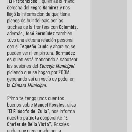
“
El Pretencioso
”, quien es la mano
derecha del
Negro Ramírez
y nos
llegó la información de que tiene
planes de huir del país por las
trochas de la frontera con
Colombia,
además,
José Bermúdez
también
tuvo una extraña relación personal
con el
Tequeño Crudo
y ahora no se
pueden ver ni en pintura.
Bermúdez
es quien está mandando a sabotear
las sesiones del
Concejo Municipal
pidiendo que se hagan por ZOOM
generando así un vacío de poder en
la
Cámara Municipal.
Primo te tengo unos cuentos
buenos sobre
Manuel Rosales
, alias
“
El Filósofo del Zulia
”, nos informa
nuestro patriota cooperante
“El
Chofer de Bella Vista”,
Rosales
anda muy preocupado por la