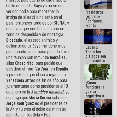
mágico, pero bueno no diré más. El
al plan de
brollo es que
La Sayo
ya no se deja
ahorro
ver con nadie para mantener la
Presidenta
energético
(e) Delcy
intriga de si está o no está en el
Rodríguez:
país, entonces todo es por SIGNAL y
Pronto
cada vez que nos habla es con un
restableceremos
las
tono de despedida y de nostalgia.
operaciones
Diosdado
, el estado anímico y
en el
delirante de
La Sayo
me tiene muy
Cabello:
Aeropuerto
preocupado, la semana pasada tuvo
Todos los
Internacional
diálogos son
de
una reunión con
Inmundo González,
bienvenidos
Maiquetía
alias
Chespirito,
para pedirle que
siempre que
asistiera al foro “
La Toja”
en
España
estén en el
marco de la
y prometiera que él iba a regresar a
Constitución
Venezuela
antes de fin de año para
¿Cómo
de la
juramentarse como presidente el 10
funciona la
República
guerra
de enero en la
Asamblea Nacional,
yo
cognitiva a
supongo que
María Corina
sabe que
favor de la
Jorge Rodríguez
es el presidente de
narrativa
la AN y tú eres el doble del ministro
hegemónica?
(1)
del Interior, Justicia y Paz.