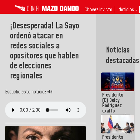
Chávez invicto
Noticias ↓
¡Desesperada! La Sayo
ordenó atacar en
redes sociales a
Noticias
opositores que hablen
destacadas
de elecciones
regionales
Escucha esta noticia: 🔊
Presidenta
(E) Delcy
Rodríguez
exaltó
participación
de
Venezuela
en Juegos
Presidenta
Centroamericanos