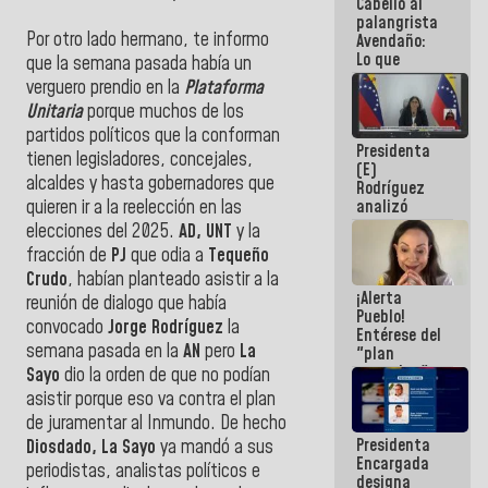
Cabello al
palangrista
Por otro lado hermano, te informo
Avendaño:
Lo que
que la semana pasada había un
vayas a
verguero prendio en la
Plataforma
escribir
Unitaria
porque muchos de los
hazlo hoy
por que no
partidos políticos que la conforman
Presidenta
sabemos si
tienen legisladores, concejales,
(E)
la semana
alcaldes y hasta gobernadores que
Rodríguez
que viene
analizó
quieren ir a la reelección en las
hay
junto a
programa
elecciones del 2025.
AD, UNT
y la
gobernadores
fracción de
PJ
que odia a
Tequeño
planes de
Crudo
, habían planteado asistir a la
recuperación
¡Alerta
del Sistema
reunión de dialogo que había
Pueblo!
Eléctrico
convocado
Jorge Rodríguez
la
Entérese del
Nacional
semana pasada en la
AN
pero
La
"plan
enjambre"
Sayo
dio la orden de que no podían
de La Sayo
asistir porque eso va contra el plan
para
de juramentar al Inmundo. De hecho
sabotear el
Presidenta
diálogo y
Diosdado, La Sayo
ya mandó a sus
Encargada
promover el
periodistas, analistas políticos e
designa
caos