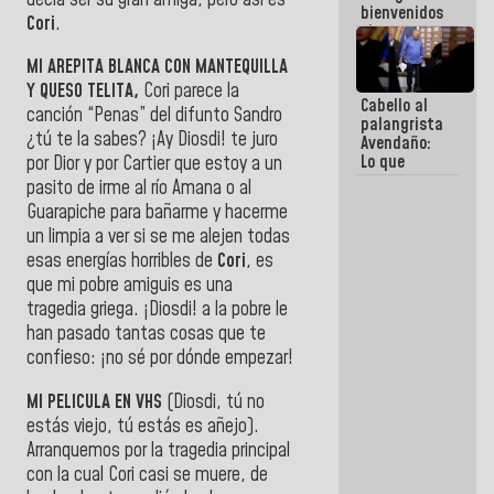
bienvenidos
Cori
.
siempre que
estén en el
MI AREPITA BLANCA CON MANTEQUILLA
marco de la
Constitución
Y QUESO TELITA,
Cori parece la
Cabello al
de la
canción “Penas” del difunto Sandro
palangrista
República
¿tú te la sabes? ¡Ay Diosdi! te juro
Avendaño:
Lo que
por Dior y por Cartier que estoy a un
vayas a
pasito de irme al río Amana o al
escribir
Guarapiche para bañarme y hacerme
hazlo hoy
un limpia a ver si se me alejen todas
por que no
sabemos si
esas energías horribles de
Cori
, es
la semana
que mi pobre amiguis es una
que viene
tragedia griega. ¡Diosdi! a la pobre le
hay
programa
han pasado tantas cosas que te
confieso: ¡no sé por dónde empezar!
MI PELICULA EN VHS
(Diosdi, tú no
estás viejo, tú estás es añejo).
Arranquemos por la tragedia principal
con la cual Cori casi se muere, de