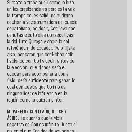
Súmate a trabajar allí como lo hizo
en las presidenciales pero esta vez
la trampa no les salió, no pudieron
ocultar la voz abrumadora del pueblo
ecuatoriano, es decir, Cori lleva dos
derrotas electorales consecutivas:
la del Tuto Quiroga y ahora la del
referéndum de Ecuador. Pero fíjate
algo, pensaron que por Noboa salir
hablando con Cori y decir, antes de
la elección, que Noboa sería el
edecán para acompañar a Cori a
Oslo, sería suficiente para ganar, lo
cual demuestra que Cori no es
ninguna líder de influencia en la
región como la quieren pintar.
MI PAPELÓN CON LIMÓN, DULCE Y
ÁCIDO.
Te cuento que la vibra
negativa de Cori es infinita. Justo el
día en el que Cori decide anunciar su