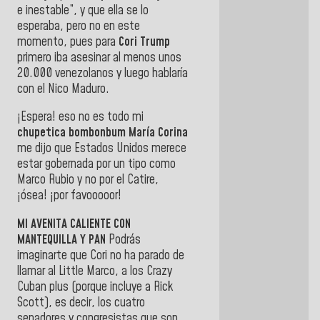
e inestable”, y que ella se lo
esperaba, pero no en este
momento, pues para
Cori
Trump
primero iba asesinar al menos unos
20.000 venezolanos y luego hablaría
con el Nico Maduro.
¡Espera! eso no es todo mi
chupetica bombonbum
María Corina
me dijo que Estados Unidos merece
estar gobernada por un tipo como
Marco Rubio y no por el Catire,
¡ósea! ¡por favooooor!
MI AVENITA CALIENTE CON
MANTEQUILLA Y PAN
Podrás
imaginarte que Cori no ha parado de
llamar al Little Marco, a los Crazy
Cuban plus (porque incluye a Rick
Scott), es decir, los cuatro
senadores y congresistas que son