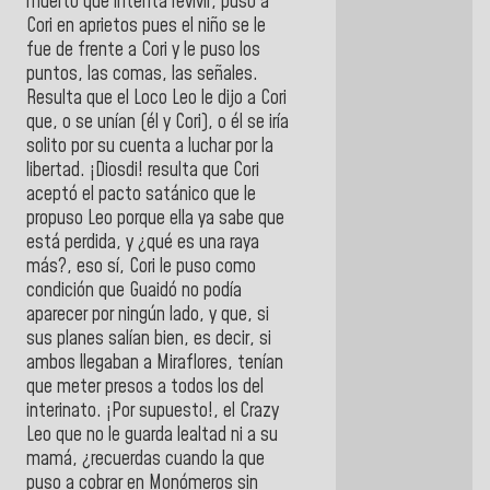
muerto que intenta revivir, puso a
Cori en aprietos pues el niño se le
fue de frente a Cori y le puso los
puntos, las comas, las señales.
Resulta que el Loco Leo le dijo a Cori
que, o se unían (él y Cori), o él se iría
solito por su cuenta a luchar por la
libertad. ¡Diosdi! resulta que Cori
aceptó el pacto satánico que le
propuso Leo porque ella ya sabe que
está perdida, y ¿qué es una raya
más?, eso sí, Cori le puso como
condición que Guaidó no podía
aparecer por ningún lado, y que, si
sus planes salían bien, es decir, si
ambos llegaban a Miraflores, tenían
que meter presos a todos los del
interinato. ¡Por supuesto!, el Crazy
Leo que no le guarda lealtad ni a su
mamá, ¿recuerdas cuando la que
puso a cobrar en Monómeros sin