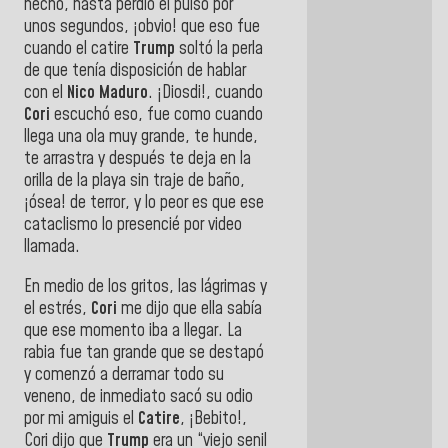
hecho, hasta perdió el pulso por
unos segundos, ¡obvio! que eso fue
cuando el catire
Trump
soltó la perla
de que tenía disposición de hablar
con el
Nico Maduro
. ¡Diosdi!, cuando
Cori
escuchó eso, fue como cuando
llega una ola muy grande, te hunde,
te arrastra y después te deja en la
orilla de la playa sin traje de baño,
¡ósea! de terror, y lo peor es que ese
cataclismo lo presencié por video
llamada.
En medio de los gritos, las lágrimas y
el estrés,
Cori
me dijo que ella sabía
que ese momento iba a llegar. La
rabia fue tan grande que se destapó
y comenzó a derramar todo su
veneno, de inmediato sacó su odio
por mi amiguis el
Catire
, ¡Bebito!,
Cori dijo que
Trump
era un “viejo senil