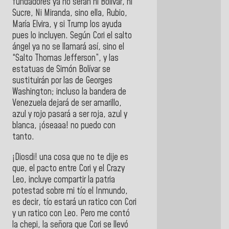
fundadores ya no serán ni Bolívar, ni
Sucre, Ni Miranda, sino ella, Rubio,
María Elvira, y si Trump los ayuda
pues lo incluyen. Según Cori el salto
ángel ya no se llamará así, sino el
“Salto Thomas Jefferson”, y las
estatuas de Simón Bolívar se
sustituirán por las de Georges
Washington; incluso la bandera de
Venezuela dejará de ser amarillo,
azul y rojo pasará a ser roja, azul y
blanca, ¡óseaaa! no puedo con
tanto.
¡Diosdi! una cosa que no te dije es
que, el pacto entre Cori y el Crazy
Leo, incluye compartir la patria
potestad sobre mi tío el Inmundo,
es decir, tío estará un ratico con Cori
y un ratico con Leo. Pero me contó
la chepi, la señora que Cori se llevó