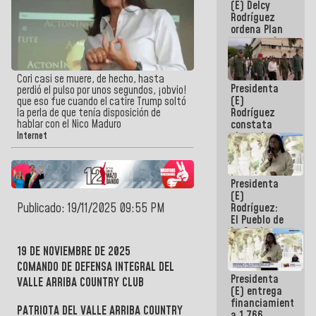
(E) Delcy
AmeriCup
Rodríguez
2027
ordena Plan
maestro de
desarrollo
logístico y
turístico
Cori casi se muere, de hecho, hasta
Presidenta
para La
perdió el pulso por unos segundos, ¡obvio!
(E)
Guaira
que eso fue cuando el catire Trump soltó
Rodríguez
la perla de que tenía disposición de
hablar con el Nico Maduro
constata
obras de
Internet
rehabilitación
de Escuela
Militar de
Presidenta
Mamo en La
(E)
Guaira
Publicado: 19/11/2025 09:55 PM
Rodríguez:
El Pueblo de
La Guaira
siempre
19 DE NOVIEMBRE DE 2025
estará
COMANDO DE DEFENSA INTEGRAL DEL
acompañada
Presidenta
por el
VALLE ARRIBA COUNTRY CLUB
(E) entrega
Gobierno
financiamientos
Nacional
PATRIOTA DEL VALLE ARRIBA COUNTRY
a 1.766