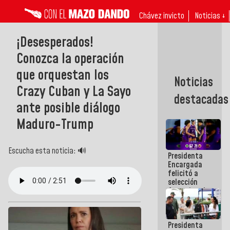
Chávez invicto
Noticias ↓
¡Desesperados!
Conozca la operación
que orquestan los
Noticias
Crazy Cuban y La Sayo
destacadas
ante posible diálogo
Maduro-Trump
Escucha esta noticia: 🔊
Presidenta
Encargada
felicitó a
selección
femenina de
baloncesto
por su
clasificación
Presidenta
a la