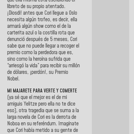
que ella misma está escribiendo el
libreto de su propio atentado.
¡Diosdi! antes que Cori llegue a Oslo
necesita algún trofeo, es decir, ella
armará algún show como el de la
carterita azul o la costilla rota que
denunció después de 5 meses, Cori
sabe que no puede llegar a recoger el
premio como la perdedora que es,
sino como la heroína sufrida que
“arriesgó la vida” para recibir su millón
de dólares, ¡perdón!, su Premio
Nobel.
MI MAJARETE PARA VERTE Y COMERTE
(ya sé que el mejor es el de mi
amiguis Yelitze pero ella no te dice
eso), otra tragedia que se suma a la
larga novela de Cori es la derrota de
Noboa en su referéndum. Imagínate
que Cori había metido a su gente de