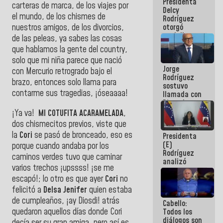
Presidenta
abordar
carteras de marca, de los viajes por
Delcy
planes de
el mundo, de los chismes de
Rodríguez
acción
otorgó
nuestros amigos, de los divorcios,
medalla
de las peleas, ya sabes las cosas
"Héroe de
que hablamos la gente del country,
Venezuela"
solo que mi niña parece que nació
a servidores
Jorge
públicos
con Mercurio retrogrado bajo el
Rodríguez
brazo, entonces solo llama para
sostuvo
contarme sus tragedias, ¡óseaaaa!
llamada con
Dinorah
Figuera y
¡Ya va!
MI COTUFITA ACARAMELADA
,
acuerdan
dos chismecitos previos, viste que
primer
la
Cori
se pasó de bronceado, eso es
Presidenta
encuentro
(E)
presencial
porque cuando andaba por los
Rodríguez
para el
caminos verdes tuvo que caminar
analizó
diálogo
varios trechos ¡upssss! ¡se me
junto a
escapó!; lo otro es que ayer
Cori
no
gobernadores
planes de
felicitó a
Delsa Jenifer
quien estaba
recuperación
de cumpleaños, ¡ay Diosdi! atrás
Cabello:
del Sistema
quedaron aquellos días donde Cori
Todos los
Eléctrico
diálogos son
Nacional
decía ser su gran amiga, pero así es