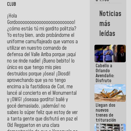
CLUB
comerciantes
y
Noticias
emprendedores
¡Hola
afectados
Gordooooooooooooooooooooooooo!
más
por
¿cómo estás tú mi gordito politzia?
terremotos
leídas
Yo estoy bien, ando probándome el
uniforme camuflajeado que vamos a
utilizar en nuestro comando de
defensa del Valle Arriba porque ¡aquí
no se rinde nadie! ¡Bueno bebito! lo
Cabello a
único es que tengo mis pies
Orlando
destruidos porque ¡ósea! ¡Diosdi!
Avendaño:
aprovechando que ya no tengo
Disfruto
cada vez
encima a la fastidiosa de Cori, me
que escribes
lancé al concierto en el Monumental
porque lo
y ¡OMG! ¡óseaaa gordito! bailé y
que haces
Llegan dos
es
gocé demasiado, ¡además! no
nuevos
embarrarla
sabes lo súper feliz que estoy de ver
trenes de
a tanta gente que disfrutó en paz el
trituración
Old Reggaeton en una clara
para
optimizar