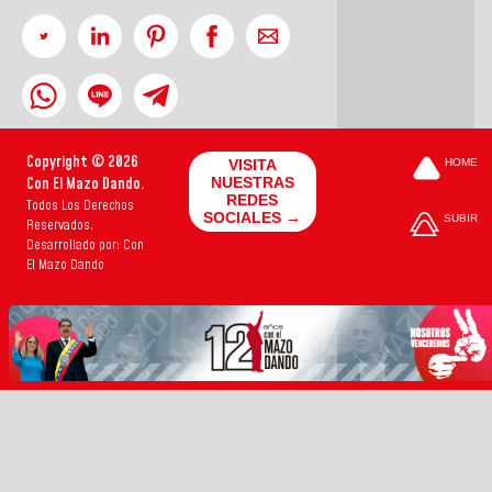
Copyright © 2026
VISITA
HOME
Con El Mazo Dando.
NUESTRAS
REDES
Todos Los Derechos
SOCIALES →
SUBIR
Reservados.
Desarrollado por: Con
El Mazo Dando