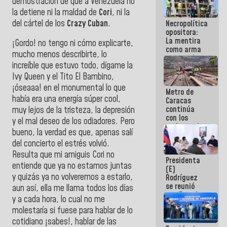
demostración de que a Venezuela no
manejo de
la detiene ni la maldad de
Cori
, ni la
escombros
del cártel de los
Crazy Cuban
.
Necropolítica
en La Guaira
opositora:
La mentira
¡Gordo! no tengo ni cómo explicarte,
como arma
mucho menos describirte, lo
contra el
increíble que estuvo todo, dígame la
Pueblo
Ivy Queen y el Tito El Bambino,
¡óseaaa! en el monumental lo que
Metro de
había era una energía súper cool,
Caracas
continúa
muy lejos de la tristeza, la depresión
con los
y el mal deseo de los odiadores. Pero
trabajos de
bueno, la verdad es que, apenas salí
mantenimiento
del concierto el estrés volvió.
e inspección
en la Línea 2
Resulta que mi amiguis Cori no
Presidenta
entiende que ya no estamos juntas
(E)
y quizás ya no volveremos a estarlo,
Rodríguez
se reunió
aun así, ella me llama todos los días
con Estado
y a cada hora, lo cual no me
Mayor
molestaría si fuese para hablar de lo
Eléctrico
para
cotidiano ¡sabes!, hablar de las