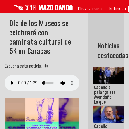
Chávez invicto
Noticias ↓
Día de los Museos se
celebrará con
caminata cultural de
Noticias
5K en Caracas
destacadas
Escucha esta noticia: 🔊
Cabello al
palangrista
Avendaño:
Lo que
vayas a
escribir
hazlo hoy
por que no
Cabello
sabemos si