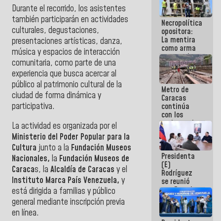
porque lo
Durante el recorrido, los asistentes
que haces
también participarán en actividades
Necropolítica
es
culturales, degustaciones,
opositora:
embarrarla
La mentira
presentaciones artísticas, danza,
como arma
música y espacios de interacción
contra el
comunitaria, como parte de una
Pueblo
experiencia que busca acercar al
público al patrimonio cultural de la
Metro de
ciudad de forma dinámica y
Caracas
participativa.
continúa
con los
trabajos de
La actividad es organizada por el
mantenimiento
Ministerio del Poder Popular para la
e inspección
Cultura
junto a la
Fundación Museos
en la Línea 2
Presidenta
Nacionales,
la
Fundación Museos de
(E)
Caraca
s, la
Alcaldía de Caracas
y el
Rodríguez
Instituto Marca País Venezuela,
y
se reunió
con Estado
está dirigida a familias y público
Mayor
general mediante inscripción previa
Eléctrico
en línea.
para