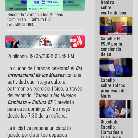
ironiza
la semana
sobre
que viene
contradicciones
hay
Recorrido “Vamos a los Museos
y mentiras
programa
Caminata + Cultura 5K”
de María
Foto MINCULTURA
Machado:
¡Créanle!
Cabello: El
PSUV por la
conciencia
de su
Publicado: 19/05/2026 03:49 PM
militancia
es la
La ciudad de Caracas celebrará el
Día
organización
Internacional de los Museos
con una
política más
Cabello
sólida de
actividad que integra cultura,
sobre falsas
Venezuela
patrimonio y ejercicio físico, a través
promesas de
del recorrido
“Vamos a los Museos
María
Machado:
Caminata + Cultura 5K”
, previsto
¿Quién le
para este domingo 24 de mayo
puede creer?
desde las 7:30 de la mañana.
¿Y la gente
Diosdado
que ella iba
Cabello:
a salvar en
La iniciativa propone un circuito
Llamados a
La Guaira?
guiado por distintos espacios
la calle de