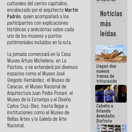
culturales del centro capitalino,
María
Machado se
encabezado por el arquitecto
Martín
Noticias
estrellaron
Padrón
, quien acompañará a los
de frente
más
participantes con explicaciones
contra el
históricas y anécdotas sobre cada
Pueblo
leídas
uno de los museos y puntos
patrimoniales incluidos en la ruta.
La jornada comenzará en la Casa
Museo Arturo Michelena, en La
Llegan dos
Pastora, y se extenderá por diversos
nuevos
espacios como el Museo José
trenes de
Gregorio Hernández, el Museo de
trituración
para
Caracas, el Museo Nacional de
optimizar
Arquitectura Juan Pedro Posani, el
manejo de
Museo de la Estampa y el Diseño
escombros
Carlos Cruz-Diez, hasta llegar a
Cabello a
en La Guaira
Orlando
instituciones como el Museo de
Avendaño:
Bellas Artes y la Galería de Arte
Disfruto
Nacional.
cada vez
que escribes