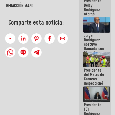
Presidenta
abordar
Delcy
planes de
REDACCIÓN MAZO
Rodríguez
acción
otorgó
medalla
Comparte esta noticia:
"Héroe de
Venezuela"
a servidores
Jorge
públicos
Rodríguez
sostuvo
llamada con
Dinorah
Figuera y
acuerdan
primer
Presidente
encuentro
del Metro de
presencial
Caracas
para el
inspeccionó
diálogo
trabajos de
rehabilitación
y
modernización
Presidenta
de la vía
(E)
férrea
Rodríguez