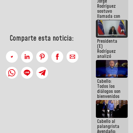
Jorge
públicos
Rodríguez
sostuvo
llamada con
Dinorah
Figuera y
acuerdan
primer
Comparte esta noticia:
Presidenta
encuentro
(E)
presencial
Rodríguez
para el
analizó
diálogo
junto a
gobernadores
planes de
recuperación
Cabello:
del Sistema
Todos los
Eléctrico
diálogos son
Nacional
bienvenidos
siempre que
estén en el
marco de la
Constitución
Cabello al
de la
palangrista
República
Avendaño: