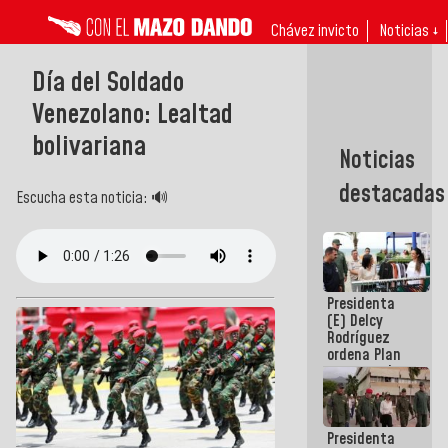
Chávez invicto
Noticias ↓
Día del Soldado
Venezolano: Lealtad
bolivariana
Noticias
destacadas
Escucha esta noticia: 🔊
Presidenta
(E) Delcy
Rodríguez
ordena Plan
maestro de
desarrollo
logístico y
turístico
Presidenta
para La