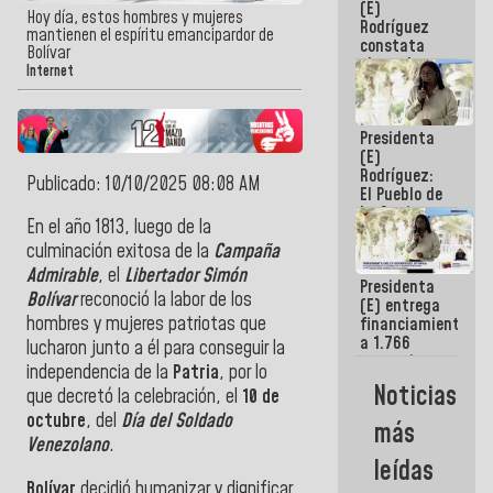
(E)
Guaira
Hoy día, estos hombres y mujeres
Rodríguez
mantienen el espíritu emancipardor de
constata
Bolívar
obras de
Internet
rehabilitación
de Escuela
Militar de
Presidenta
Mamo en La
(E)
Guaira
Rodríguez:
Publicado: 10/10/2025 08:08 AM
El Pueblo de
La Guaira
En el año 1813, luego de la
siempre
estará
culminación exitosa de la
Campaña
acompañada
Admirable
, el
Libertador Simón
Presidenta
por el
Bolívar
reconoció la labor de los
(E) entrega
Gobierno
hombres y mujeres patriotas que
financiamientos
Nacional
a 1.766
lucharon junto a él para conseguir la
comerciantes
independencia de la
Patria
, por lo
y
Noticias
que decretó la celebración, el
10 de
emprendedores
afectados
octubre
, del
Día del Soldado
más
por
Venezolano
.
terremotos
leídas
Bolívar
decidió humanizar y dignificar