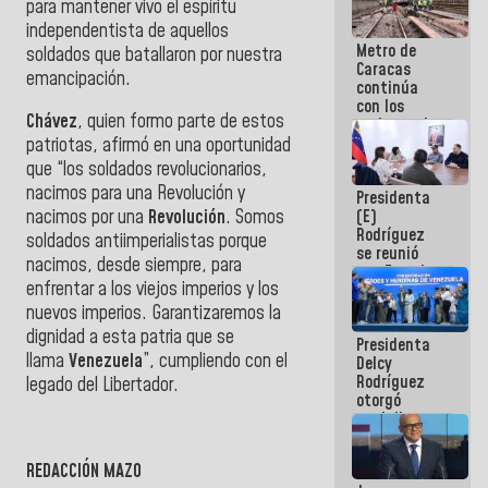
para mantener vivo el espíritu
independentista de aquellos
Metro de
soldados que batallaron por nuestra
Caracas
emancipación.
continúa
con los
Chávez
, quien formo parte de estos
trabajos de
mantenimiento
patriotas, afirmó en una oportunidad
e inspección
que “los soldados revolucionarios,
en la Línea 2
nacimos para una Revolución y
Presidenta
(E)
nacimos por una
Revolución
. Somos
Rodríguez
soldados antiimperialistas porque
se reunió
nacimos, desde siempre, para
con Estado
enfrentar a los viejos imperios y los
Mayor
Eléctrico
nuevos imperios. Garantizaremos la
para
dignidad a esta patria que se
Presidenta
abordar
llama
Venezuela
”, cumpliendo con el
Delcy
planes de
Rodríguez
acción
legado del Libertador.
otorgó
medalla
"Héroe de
Venezuela"
REDACCIÓN MAZO
a servidores