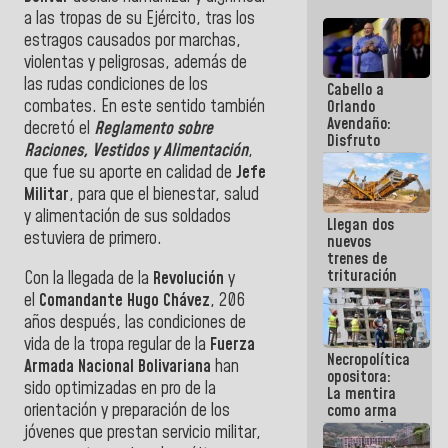
a las tropas de su Ejército, tras los
estragos causados por marchas,
violentas y peligrosas, además de
las rudas condiciones de los
Cabello a
combates. En este sentido también
Orlando
Avendaño:
decretó el
Reglamento sobre
Disfruto
Raciones, Vestidos y Alimentación
,
cada vez
que fue su aporte en calidad de
Jefe
que escribes
porque lo
Militar
, para que el bienestar, salud
que haces
y alimentación de sus soldados
Llegan dos
es
estuviera de primero.
nuevos
embarrarla
trenes de
trituración
Con la llegada de la
Revolución
y
para
el
Comandante Hugo Chávez
, 206
optimizar
años después, las condiciones de
manejo de
vida de la tropa regular de la
Fuerza
escombros
Necropolítica
en La Guaira
Armada Nacional Bolivariana
han
opositora:
sido optimizadas en pro de la
La mentira
orientación y preparación de los
como arma
contra el
jóvenes que prestan servicio militar,
Pueblo