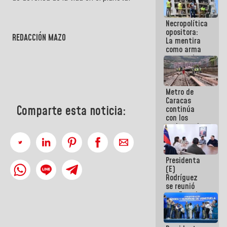
manejo de
escombros
Necropolítica
en La Guaira
opositora:
REDACCIÓN MAZO
La mentira
como arma
contra el
Pueblo
Metro de
Caracas
Comparte esta noticia:
continúa
con los
trabajos de
mantenimiento
e inspección
en la Línea 2
Presidenta
(E)
Rodríguez
se reunió
con Estado
Mayor
Eléctrico
para