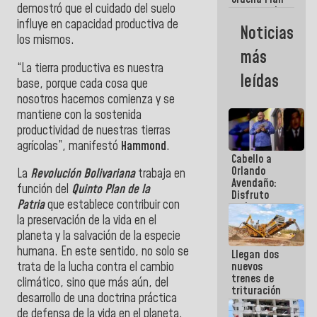
demostró que el cuidado del suelo
maestro de
desarrollo
influye en capacidad productiva de
Noticias
logístico y
los mismos.
turístico
más
para La
“La tierra productiva es nuestra
Guaira
leídas
base, porque cada cosa que
nosotros hacemos comienza y se
mantiene con la sostenida
productividad de nuestras tierras
agrícolas”, manifestó
Hammond
.
Cabello a
Orlando
La
Revolución Bolivariana
trabaja en
Avendaño:
función del
Quinto Plan de la
Disfruto
Patria
que establece contribuir con
cada vez
que escribes
la preservación de la vida en el
porque lo
planeta y la salvación de la especie
que haces
humana. En este sentido, no solo se
Llegan dos
es
nuevos
trata de la lucha contra el cambio
embarrarla
trenes de
climático, sino que más aún, del
trituración
desarrollo de una doctrina práctica
para
de defensa de la vida en el planeta.
optimizar