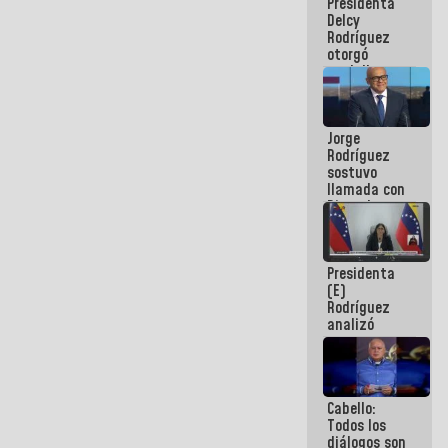
Presidenta
abordar
Delcy
planes de
Rodríguez
acción
otorgó
medalla
"Héroe de
Venezuela"
a servidores
Jorge
públicos
Rodríguez
sostuvo
llamada con
Dinorah
Figuera y
acuerdan
primer
Presidenta
encuentro
(E)
presencial
Rodríguez
para el
analizó
diálogo
junto a
gobernadores
planes de
recuperación
Cabello:
del Sistema
Todos los
Eléctrico
diálogos son
Nacional