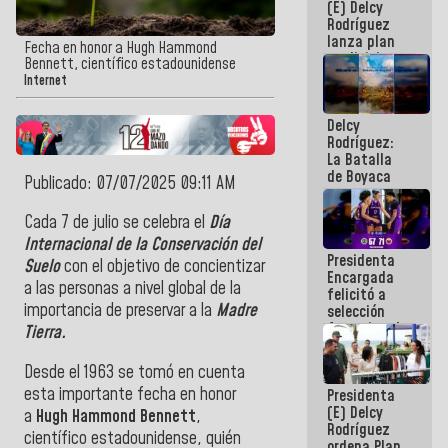
(E) Delcy
sísmica en
Rodríguez
la última
lanza plan
semana
Fecha en honor a Hugh Hammond
crediticio
Bennett, científico estadounidense
con subsidio
Internet
a Juntas de
Condominio
Delcy
Rodríguez:
La Batalla
de Boyaca
Publicado: 07/07/2025 09:11 AM
representa
un capítulo
Cada 7 de julio se celebra el
Día
decisivo en
Internacional de la Conservación del
la gesta
Presidenta
emancipadora
Suelo
con el objetivo de concientizar
Encargada
de nuestra
a las personas a nivel global de la
felicitó a
América
importancia de preservar a la
Madre
selección
femenina de
Tierra.
baloncesto
por su
Desde el 1963 se tomó en cuenta
clasificación
esta importante fecha en honor
Presidenta
a la
(E) Delcy
AmeriCup
a
Hugh Hammond Bennett
,
Rodríguez
2027
científico estadounidense, quién
ordena Plan