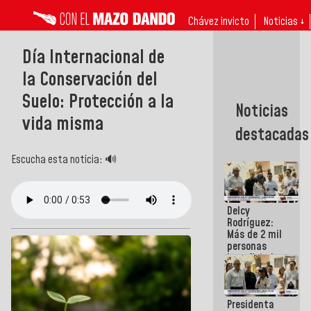
Chávez invicto
Noticias ↓
Día Internacional de
la Conservación del
Suelo: Protección a la
Noticias
vida misma
destacadas
Escucha esta noticia: 🔊
Delcy
Rodríguez:
Más de 2 mil
personas
beneficiadas
con planes
para
atención de
Presidenta
emergencia