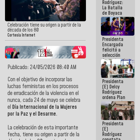
Rodríguez:
La Batalla
de Boyaca
representa
un capítulo
Celebración tiene su origen a partir de la
decisivo en
década de los 80
la gesta
Cortesía Internet
Presidenta
emancipadora
Encargada
de nuestra
felicitó a
América
selección
femenina de
baloncesto
Publicado: 24/05/2026 08:40 AM
por su
clasificación
Con el objetivo de incorporar las
Presidenta
a la
luchas feministas en los procesos
(E) Delcy
AmeriCup
Rodríguez
2027
de erradicación de la violencia en el
ordena Plan
nunca, cada 24 de mayo se celebra
maestro de
el
Día Internacional de la Mujeres
desarrollo
logístico y
por la Paz y el Desarme
.
turístico
Presidenta
para La
La celebración de esta importante
(E)
Guaira
Rodríguez
fecha, tiene su origen a partir de la
constata