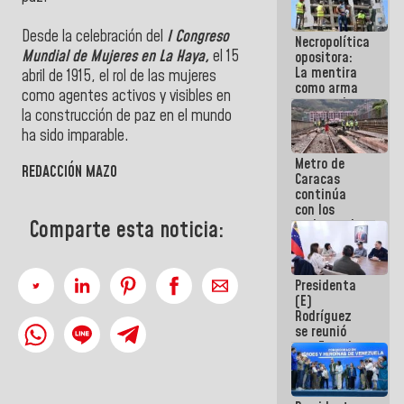
manejo de
escombros
Desde la celebración del
I Congreso
Necropolítica
en La Guaira
Mundial de Mujeres en La Haya,
el 15
opositora:
La mentira
abril de 1915, el rol de las mujeres
como arma
como agentes activos y visibles en
contra el
la construcción de paz en el mundo
Pueblo
ha sido imparable.
Metro de
REDACCIÓN MAZO
Caracas
continúa
con los
trabajos de
Comparte esta noticia:
mantenimiento
e inspección
en la Línea 2
Presidenta
(E)
Rodríguez
se reunió
con Estado
Mayor
Eléctrico
para