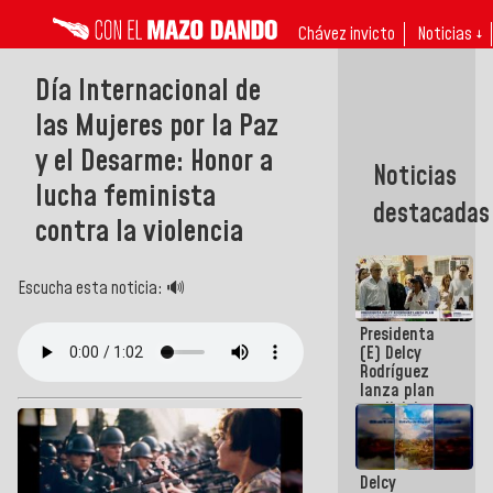
Chávez invicto
Noticias ↓
Día Internacional de
las Mujeres por la Paz
y el Desarme: Honor a
Noticias
lucha feminista
destacadas
contra la violencia
Escucha esta noticia: 🔊
Presidenta
(E) Delcy
Rodríguez
lanza plan
crediticio
con subsidio
a Juntas de
Condominio
Delcy