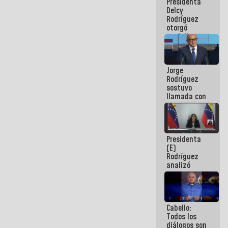
Presidenta
abordar
Delcy
planes de
Rodríguez
acción
otorgó
medalla
"Héroe de
Venezuela"
a servidores
Jorge
públicos
Rodríguez
sostuvo
llamada con
Dinorah
Figuera y
acuerdan
primer
Presidenta
encuentro
(E)
presencial
Rodríguez
para el
analizó
diálogo
junto a
gobernadores
planes de
recuperación
Cabello:
del Sistema
Todos los
Eléctrico
diálogos son
Nacional