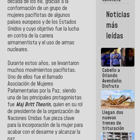
década de los 80, gracias a la
obras de
conformación de un grupo de
rehabilitación
Noticias
mujeres pacifistas de algunos
de Escuela
Militar de
países europeos y de los Estados
más
Mamo en La
Unidos y cuyo objetivo fue la lucha
Guaira
leídas
en contra de la carrera
armamentista y el uso de armas
nucleares.
Durante estos años, se levantaron
muchos movimientos pacifistas.
Cabello a
Orlando
Uno de ellos fue el llamado
Avendaño:
Asociación de Mujeres
Disfruto
Parlamentarias por la Paz, siendo
cada vez
que escribes
una de las principales protagonistas
porque lo
fue
Maj Britt Theorin,
quien en su rol
que haces
de presidente de la organización de
Llegan dos
es
nuevos
embarrarla
Naciones Unidas fue pieza clave
trenes de
para la incorporación de la mujer para
trituración
acabar con el desarme y alcanzar la
para
paz.
optimizar