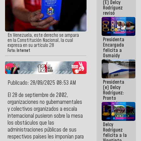
(E) Delcy
y del Caribe
Rodríguez
2026
revisó
agenda
económica y
ejecución de
fondos de
En Venezuela, este derecho se ampara
Presidenta
emergencia
en la Constitución Nacional, la cual
Encargada
post-sismos
expresa en su artículo 28
felicita a
Foto: Internet
Osmaidy
Arias y
Giraly
Marcano por
hacer
Presidenta
historia en
Publicado: 28/09/2025 08:53 AM
(e) Delcy
los
Rodríguez:
Centroamericanos
El 28 de septiembre de 2002,
Pronto
organizaciones no gubernamentales
restableceremos
las
y colectivos organizados a escala
operaciones
internacional pusieron sobre la mesa
en el
los obstáculos que las
Delcy
Aeropuerto
administraciones públicas de sus
Rodríguez
Internacional
felicita a la
de
respectivos países les imponían para
Vinotinto