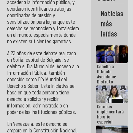
Maiquetía
acceder a la información pública, y
Sub 20
acordaron identificar estrategias
campeona
Noticias
frente
coordinadas de presión y
México Sub
sensibilización para lograr que este
más
23 en los
derecho se reconociera y fortaleciera
Centroamericanos
leídas
en el mundo, especialmente donde
no existen suficientes garantías.
A 23 años de este debate realizado
en Sofía, capital de Bulgaria, se
celebra el Día Mundial del Acceso a la
Cabello a
Orlando
Información Pública, también
Avendaño:
conocido como Día Mundial del
Disfruto
Derecho a Saber. Esta iniciativa se
cada vez
que escribes
basa en que toda persona tiene
porque lo
derecho a solicitar y recibir
que haces
información, administrada o en
Caracas
es
implementará
poder de las instituciones públicas.
embarrarla
horario
especial
En Venezuela, este derecho se
para
ampara en la Constitución Nacional,
adaptarse