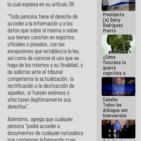
la cual expresa en su artículo 28:
al plan de
ahorro
Presidenta
energético
“Toda persona tiene el derecho de
(e) Delcy
acceder a la información y a los
Rodríguez:
datos que sobre sí misma o sobre
Pronto
restableceremos
sus bienes consten en registros
las
oficiales o privados, con las
operaciones
excepciones que establezca la ley,
en el
¿Cómo
Aeropuerto
así como de conocer el uso que se
funciona la
Internacional
haga de los mismos y su finalidad, y
guerra
de
de solicitar ante el tribunal
cognitiva a
Maiquetía
favor de la
competente la actualización, la
narrativa
rectificación o la destrucción de
hegemónica?
aquellos, si fuesen erróneos o
(1)
Cabello:
afectasen ilegítimamente sus
Todos los
derechos”.
diálogos son
bienvenidos
Asimismo, agrega que cualquier
siempre que
persona “podrá acceder a
estén en el
marco de la
documentos de cualquier naturaleza
Constitución
que contengan información cuyo