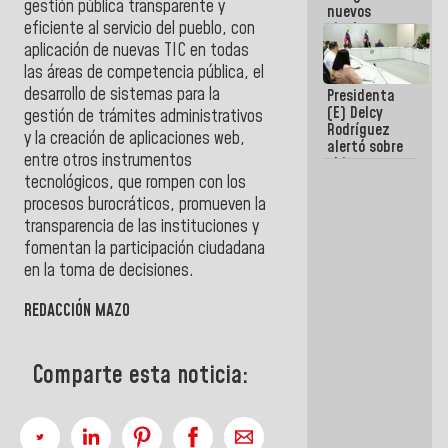
gestión pública transparente y
nuevos
eficiente al servicio del pueblo, con
titulares en
el
aplicación de nuevas TIC en todas
Viceministerio
las áreas de competencia pública, el
de Energía
desarrollo de sistemas para la
Presidenta
Eléctrica y
(E) Delcy
CORPOELEC
gestión de trámites administrativos
Rodríguez
y la creación de aplicaciones web,
alertó sobre
entre otros instrumentos
el impacto
de la
tecnológicos, que rompen con los
emergencia
procesos burocráticos, promueven la
climática en
transparencia de las instituciones y
los oceános
fomentan la participación ciudadana
en la toma de decisiones.
REDACCIÓN MAZO
Comparte esta noticia: