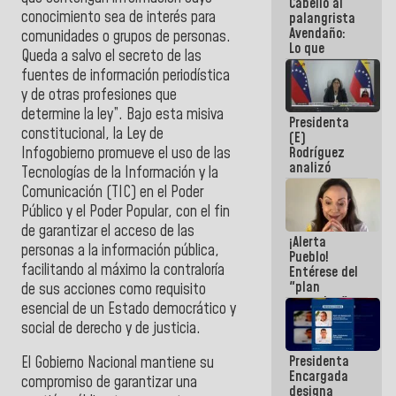
Cabello al
de la
conocimiento sea de interés para
palangrista
República
Avendaño:
comunidades o grupos de personas.
Lo que
Queda a salvo el secreto de las
vayas a
fuentes de información periodística
escribir
hazlo hoy
y de otras profesiones que
por que no
determine la ley”. Bajo esta misiva
Presidenta
sabemos si
constitucional, la Ley de
(E)
la semana
Infogobierno promueve el uso de las
Rodríguez
que viene
analizó
hay
Tecnologías de la Información y la
junto a
programa
Comunicación (TIC) en el Poder
gobernadores
Público y el Poder Popular, con el fin
planes de
recuperación
de garantizar el acceso de las
¡Alerta
del Sistema
personas a la información pública,
Pueblo!
Eléctrico
facilitando al máximo la contraloría
Entérese del
Nacional
"plan
de sus acciones como requisito
enjambre"
esencial de un Estado democrático y
de La Sayo
social de derecho y de justicia.
para
sabotear el
Presidenta
diálogo y
El Gobierno Nacional mantiene su
Encargada
promover el
compromiso de garantizar una
designa
caos