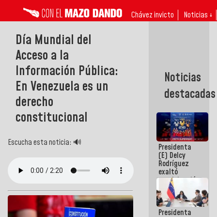
Chávez invicto
Noticias ↓
Día Mundial del
Acceso a la
Información Pública:
Noticias
En Venezuela es un
destacadas
derecho
constitucional
Escucha esta noticia: 🔊
Presidenta
(E) Delcy
Rodríguez
exaltó
participación
de
Venezuela
en Juegos
Presidenta
Centroamericanos