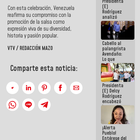
Presidenta
de la
(E)
República
Con esta celebración, Venezuela
Rodríguez
reafirma su compromiso con la
analizó
promoción de la salsa como
junto a
gobernadores
expresión viva de su diversidad,
planes de
historia y pasión popular.
recuperación
Cabello al
del Sistema
VTV / REDACCIÓN MAZO
palangrista
Eléctrico
Avendaño:
Nacional
Lo que
vayas a
Comparte esta noticia:
escribir
hazlo hoy
por que no
Presidenta
sabemos si
(E) Delcy
la semana
Rodríguez
que viene
encabezó
hay
lanzamiento
programa
del Plan
Nacional de
Recreación
¡Alerta
Vacacional
Pueblo!
Entérese del