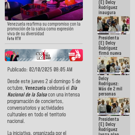
(E) Delcy
Rodríguez
inaugura
casa de los
Abuelos
Venezuela reafirma su compromiso con la
Primavera
promoción de la salsa como expresión
en Caracas
viva de su diversidad
Presidenta
Foto VTV
(E) Delcy
Rodríguez
firmó nueva
de Ley de
Arrendamiento
aprobada
Publicado: 02/10/2025 08:05 AM
por la AN
Delcy
Desde este jueves 2 al domingo 5 de
Rodríguez:
octubre,
Venezuela
celebrará el
Día
Más de 2 mil
personas
Nacional de la Salsa
con una intensa
beneficiadas
programación de conciertos,
con planes
conversatorios y actividades
para
atención de
culturales en todo el territorio
Presidenta
emergencia
nacional.
(E) Delcy
sísmica en
Rodríguez
la última
La iniciativa, organizada por el
lanza plan