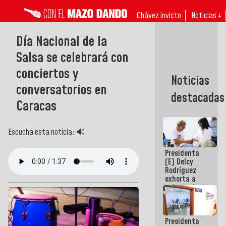
Chávez invicto
Noticias ↓
Día Nacional de la
Salsa se celebrará con
conciertos y
Noticias
conversatorios en
destacadas
Caracas
Escucha esta noticia: 🔊
Presidenta
(E) Delcy
Rodríguez
exhorta a
gobernadores
y alcaldes a
edificar
casas para
Presidenta
abuelos