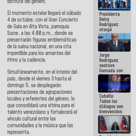
disfrute del género.
manejo de
escombros
El momento estelar llegará el sábado
Presidenta
en La Guaira
Delcy
4 de octubre, con el Gran Concierto
Rodríguez
de Gala en Alta Vista, parroquia
otorgó
Sucre, a las 4:00 p.m., donde se
medalla
presentarán figuras emblemáticas
"Héroe de
Venezuela"
de la salsa nacional, en una cita
a servidores
imperdible para los amantes del
Jorge
públicos
ritmo y la cadencia.
Rodríguez
sostuvo
llamada con
Simultáneamente, en el interior del
Dinorah
país, desde el viernes 3 hasta el
Figuera y
domingo 5, se desplegarán
acuerdan
primer
presentaciones de agrupaciones
Cabello:
encuentro
locales y referentes del género, lo
Todos los
presencial
que consolidará una vitrina para el
diálogos son
para el
bienvenidos
talento venezolano y fortalecerá el
diálogo
siempre que
vínculo cultural entre las
estén en el
comunidades y la música que las
marco de la
representa.
Constitución