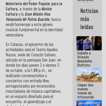
semana
Ministerio del Poder Popular para la
crediticio
con subsidio
Cultura,
a través de la
Misión
Noticias
a Juntas de
Cultura
y la
Gran Misión Viva
Condominio
más
Venezuela Mi Patria Querida
, busca
rendir homenaje a este género
leídas
musical fundamental en la identidad
venezolana.
En Caracas, el epicentro de las
actividades será el Teatro Aquiles
Cabello a
Nazoa, sede de Corazón Salsero,
Orlando
ubicado en la parroquia San Juan, en
Avendaño:
donde l
os días jueves 2 y viernes 3
Disfruto
cada vez
de octubre, a la 1:00 p.m., se
que escribes
realizarán conversatorios y
porque lo
conciertos con entrada libre,
que haces
Llegan dos
es
protagonizados por reconocidos
nuevos
embarrarla
mezcladores de música capitalinos,
trenes de
en un espacio diseñado para el
trituración
para
encuentro, el aprendizaje y el
optimizar