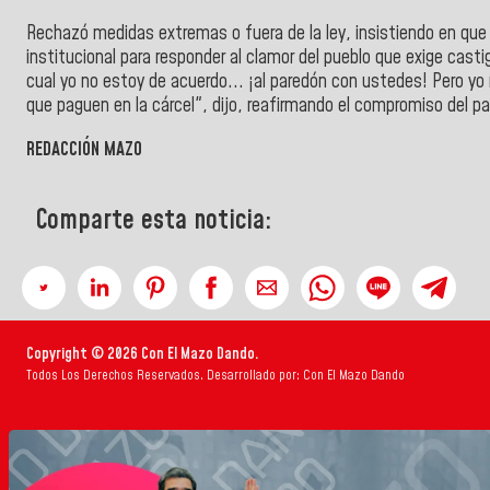
Rechazó medidas extremas o fuera de la ley, insistiendo en que e
institucional para responder al clamor del pueblo que exige casti
cual yo no estoy de acuerdo... ¡al paredón con ustedes! Pero yo 
que paguen en la cárcel", dijo, reafirmando el compromiso del part
REDACCIÓN MAZO
Comparte esta noticia:
Copyright © 2026 Con El Mazo Dando.
Todos Los Derechos Reservados. Desarrollado por: Con El Mazo Dando