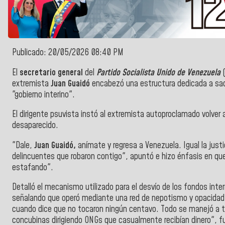
Publicado: 20/05/2026 08:40 PM
El
secretario general
del
Partido Socialista Unido de Venezuela
(
extremista
Juan Guaidó
encabezó
una estructura dedicada a saq
"gobierno interino".
El dirigente psuvista instó al extremista autoproclamado volver al
desaparecido.
"Dale,
Juan Guaidó,
anímate y regresa a Venezuela. Igual la justi
delincuentes que robaron contigo", apuntó e hizo énfasis en que e
estafando".
Detalló el mecanismo utilizado para el desvío de los fondos inte
señalando que operó mediante una red de nepotismo y opacidad fi
cuando dice que no tocaron ningún centavo. Todo se manejó a t
concubinas dirigiendo ONGs que casualmente recibían dinero", f