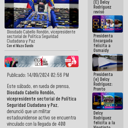
(E) Delcy
y del Caribe
Rodríguez
2026
revisó
agenda
económica y
ejecución de
fondos de
Diosdado Cabello Rondón, vicepresidente
Presidenta
emergencia
sectorial de Política Seguridad
Encargada
post-sismos
Ciudadana y Paz
felicita a
Con el Mazo Dando
Osmaidy
Arias y
Giraly
Marcano por
hacer
Presidenta
historia en
Publicado: 14/09/2024 02:56 PM
(e) Delcy
los
Rodríguez:
Centroamericanos
Este sábado, en rueda de prensa,
Pronto
Diosdado Cabello Rondón,
restableceremos
las
vicepresidente sectorial de Política
operaciones
Seguridad Ciudadana y Paz
,
en el
denunció que un militar
Delcy
Aeropuerto
estadounidense activo se encuentra
Rodríguez
Internacional
felicita a la
de
vinculado con la llegada de 400
Vinotinto