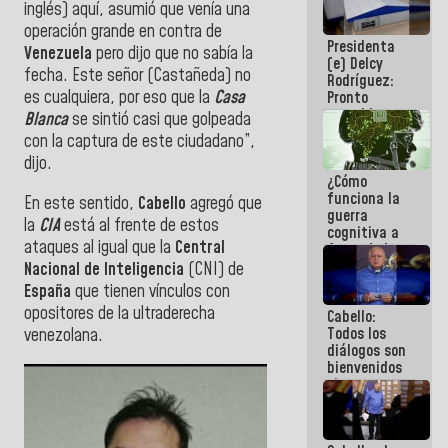
inglés) aquí, asumió que venía una
al plan de
ahorro
operación grande en contra de
Presidenta
energético
Venezuela
pero dijo que no sabía la
(e) Delcy
fecha. Este señor (Castañeda) no
Rodríguez:
es cualquiera, por eso que la
Casa
Pronto
restableceremos
Blanca
se sintió casi que golpeada
las
con la captura de este ciudadano”,
operaciones
dijo.
en el
¿Cómo
Aeropuerto
funciona la
Internacional
En este sentido,
Cabello
agregó que
guerra
de
la
CIA
está al frente de estos
cognitiva a
Maiquetía
ataques al igual que la
Central
favor de la
narrativa
Nacional de Inteligencia
(CNI) de
hegemónica?
España
que tienen vínculos con
(1)
opositores de la ultraderecha
Cabello:
Todos los
venezolana.
diálogos son
bienvenidos
siempre que
estén en el
marco de la
Constitución