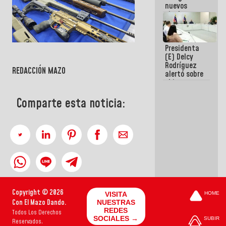
nuevos
titulares en
el
Viceministerio
de Energía
Presidenta
Eléctrica y
(E) Delcy
CORPOELEC
Rodríguez
REDACCIÓN
MAZO
alertó sobre
el impacto
de la
emergencia
Comparte esta noticia:
climática en
los oceános
Copyright © 2026
VISITA
HOME
Con El Mazo Dando.
NUESTRAS
REDES
Todos Los Derechos
SOCIALES →
SUBIR
Reservados.