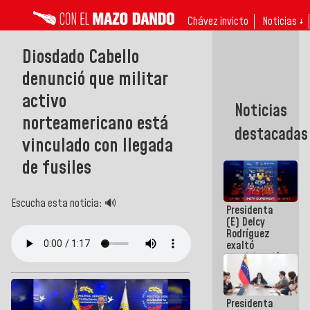
Chávez invicto
Noticias ↓
Diosdado Cabello
denunció que militar
activo
Noticias
norteamericano está
destacadas
vinculado con llegada
de fusiles
Escucha esta noticia: 🔊
Presidenta
(E) Delcy
Rodríguez
exaltó
participación
de
Venezuela
en Juegos
Presidenta
Centroamericanos