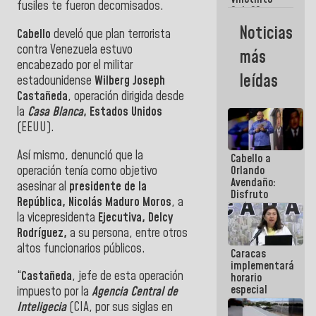
Maiquetía
fusiles te fueron decomisados.
Sub 20
campeona
Noticias
Cabello
develó que plan terrorista
frente
México Sub
contra Venezuela estuvo
más
23 en los
encabezado por el militar
Centroamericanos
leídas
estadounidense
Wilberg Joseph
Castañeda
, operación dirigida desde
la
Casa Blanca
, Estados Unidos
(EEUU).
Así mismo, denunció que la
Cabello a
operación tenía como objetivo
Orlando
Avendaño:
asesinar al
presidente de la
Disfruto
República, Nicolás Maduro Moros
, a
cada vez
la vicepresidenta
Ejecutiva, Delcy
que escribes
porque lo
Rodríguez,
a su persona, entre otros
que haces
altos funcionarios públicos.
Caracas
es
implementará
embarrarla
“
Castañeda
, jefe de esta operación
horario
especial
impuesto por la
Agencia Central de
para
Inteligecia
(CIA, por sus siglas en
adaptarse