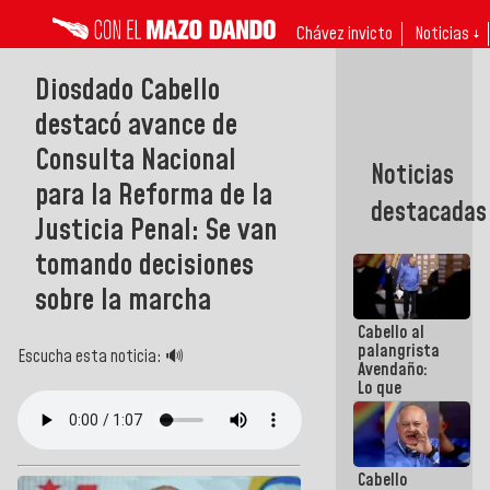
Chávez invicto
Noticias ↓
Diosdado Cabello
destacó avance de
Consulta Nacional
Noticias
para la Reforma de la
destacadas
Justicia Penal: Se van
tomando decisiones
sobre la marcha
Cabello al
palangrista
Escucha esta noticia: 🔊
Avendaño:
Lo que
vayas a
escribir
hazlo hoy
por que no
Cabello
sabemos si