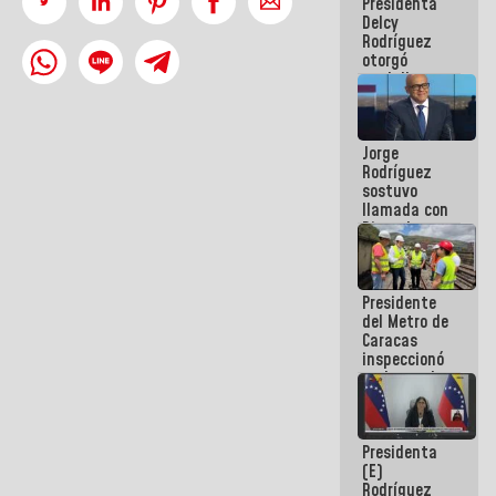
Presidenta
abordar
Delcy
planes de
Rodríguez
acción
otorgó
medalla
"Héroe de
Venezuela"
a servidores
Jorge
públicos
Rodríguez
sostuvo
llamada con
Dinorah
Figuera y
acuerdan
primer
Presidente
encuentro
del Metro de
presencial
Caracas
para el
inspeccionó
diálogo
trabajos de
rehabilitación
y
modernización
Presidenta
de la vía
(E)
férrea
Rodríguez