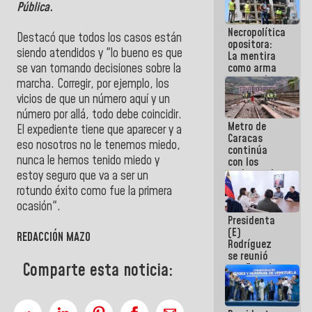
Pública.
porque lo
que haces
Necropolítica
es
Destacó que todos los casos están
opositora:
embarrarla
siendo atendidos y "lo bueno es que
La mentira
como arma
se van tomando decisiones sobre la
contra el
marcha. Corregir, por ejemplo, los
Pueblo
vicios de que un número aquí y un
número por allá, todo debe coincidir.
Metro de
El expediente tiene que aparecer y a
Caracas
eso nosotros no le tenemos miedo,
continúa
nunca le hemos tenido miedo y
con los
trabajos de
estoy seguro que va a ser un
mantenimiento
rotundo éxito como fue la primera
e inspección
ocasión".
en la Línea 2
Presidenta
(E)
REDACCIÓN MAZO
Rodríguez
se reunió
Comparte esta noticia:
con Estado
Mayor
Eléctrico
para