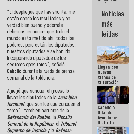
María
Machado se
"El despliegue que hay ahorita, me
Noticias
estrellaron
están dando los resultados y en
de frente
más
contra el
verdad bien bueno y además
Pueblo
debemos reconocer que todo el
leídas
mundo está metido ahí, todos los
poderes, pero están los diputados,
nuestros diputados y se han ido
incorporando diputados de los
sectores opositores", señaló
Llegan dos
Cabello
durante la rueda de prensa
nuevos
trenes de
semanal de la tolda roja.
trituración
para
Agregó que aunque "el grueso lo
optimizar
llevan los diputados de la
Asamblea
manejo de
escombros
Nacional
, que son los que conocen el
Cabello a
en La Guaira
tema" , también participa de la
Orlando
Defensoría del Pueblo
, la
Fiscalía
Avendaño:
Disfruto
General de la República
, el
Tribunal
cada vez
Supremo de Justicia
y la
Defensa
que escribes