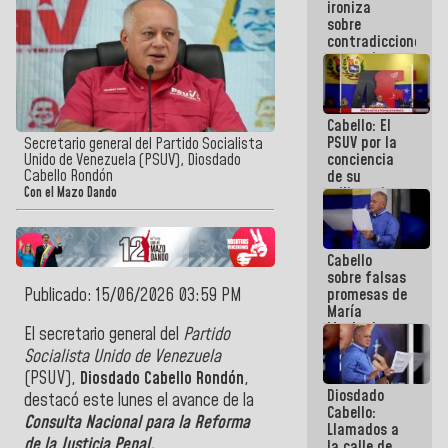
ironiza
la semana
sobre
que viene
contradicciones
hay
y mentiras
programa
de María
Machado:
¡Créanle!
Cabello: El
PSUV por la
Secretario general del Partido Socialista
conciencia
Unido de Venezuela (PSUV), Diosdado
Cabello Rondón
de su
militancia
Con el Mazo Dando
es la
organización
política más
Cabello
sólida de
sobre falsas
Venezuela
Publicado: 15/06/2026 03:59 PM
promesas de
María
Machado:
El
secretario general
del
Partido
¿Quién le
Socialista Unido de Venezuela
puede creer?
(PSUV),
Diosdado Cabello Rondón
,
¿Y la gente
Diosdado
que ella iba
destacó este lunes el avance de la
Cabello:
a salvar en
Consulta Nacional para la Reforma
Llamados a
La Guaira?
de la Justicia Penal.
la calle de