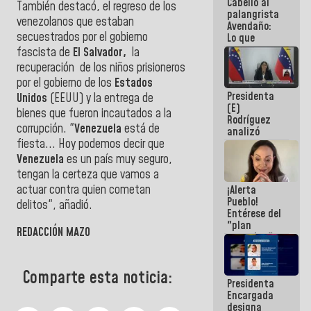
Cabello al
de la
También destacó, el regreso de los
palangrista
República
venezolanos que estaban
Avendaño:
secuestrados por el gobierno
Lo que
vayas a
fascista de
El Salvador,
la
escribir
recuperación de los niños prisioneros
hazlo hoy
por el gobierno de los
Estados
por que no
Presidenta
sabemos si
Unidos
(EEUU) y la entrega de
(E)
la semana
bienes que fueron incautados a la
Rodríguez
que viene
corrupción. "
Venezuela
está de
analizó
hay
fiesta... Hoy podemos decir que
junto a
programa
gobernadores
Venezuela
es un país muy seguro,
planes de
tengan la certeza que vamos a
recuperación
actuar contra quien cometan
¡Alerta
del Sistema
Pueblo!
Eléctrico
delitos", añadió.
Entérese del
Nacional
"plan
REDACCIÓN MAZO
enjambre"
de La Sayo
para
sabotear el
Comparte esta noticia:
Presidenta
diálogo y
Encargada
promover el
designa
caos