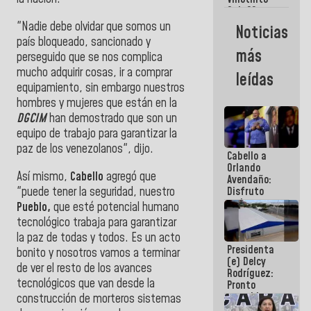
Maiquetía
Sub 20
campeona
"Nadie debe olvidar que somos un
Noticias
frente
país bloqueado, sancionado y
México Sub
más
perseguido que se nos complica
23 en los
Centroamericanos
mucho adquirir cosas, ir a comprar
leídas
equipamiento, sin embargo nuestros
hombres y mujeres que están en la
DGCIM
han demostrado que son un
equipo de trabajo para garantizar la
paz de los venezolanos", dijo.
Cabello a
Orlando
Así mismo,
Cabello
agregó que
Avendaño:
"puede tener la seguridad, nuestro
Disfruto
cada vez
Pueblo,
que esté potencial humano
que escribes
tecnológico trabaja para garantizar
porque lo
la paz de todas y todos. Es un acto
que haces
Presidenta
es
bonito y nosotros vamos a terminar
(e) Delcy
embarrarla
de ver el resto de los avances
Rodríguez:
tecnológicos que van desde la
Pronto
restableceremos
construcción de morteros sistemas
las