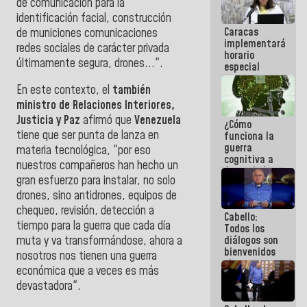
de comunicación para la
operaciones
identificación facial, construcción
en el
Caracas
de municiones comunicaciones
Aeropuerto
implementará
Internacional
redes sociales de carácter privada
horario
de
últimamente segura, drones...".
especial
Maiquetía
para
En este contexto, el
también
adaptarse
al plan de
ministro de Relaciones Interiores,
ahorro
Justicia y Paz
afirmó que
Venezuela
¿Cómo
energético
tiene que ser punta de lanza en
funciona la
guerra
materia tecnológica, "por eso
cognitiva a
nuestros compañeros han hecho un
favor de la
gran esfuerzo para instalar, no solo
narrativa
hegemónica?
drones, sino antidrones, equipos de
(1)
chequeo, revisión, detección a
Cabello:
tiempo para la guerra que cada día
Todos los
diálogos son
muta y va transformándose, ahora a
bienvenidos
nosotros nos tienen una guerra
siempre que
económica que a veces es más
estén en el
devastadora".
marco de la
Constitución