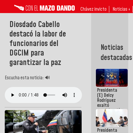
Chávez invicto
Noticias ↓
Diosdado Cabello
destacó la labor de
funcionarios del
Noticias
DGCIM para
destacadas
garantizar la paz
Escucha esta noticia: 🔊
Presidenta
(E) Delcy
Rodríguez
exaltó
participación
de
Venezuela
en Juegos
Presidenta
Centroamericanos