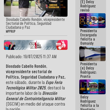
(E) Delcy
y del Caribe
Rodríguez
2026
revisó
agenda
económica y
Diosdado Cabello Rondón, vicepresidente
ejecución de
Sectorial de Política, Seguridad
fondos de
Ciudadana y Paz
Presidenta
emergencia
MPPRIJP
Encargada
post-sismos
felicita a
Osmaidy
Arias y
Giraly
Marcano por
Publicado: 19/07/2025 11:37 AM
hacer
Presidenta
historia en
Diosdado Cabello Rondón
,
(e) Delcy
los
vicepresidente sectorial
de
Rodríguez:
Centroamericanos
Pronto
Política, Seguridad Ciudadana y Paz
,
restableceremos
este sábado, durante la
Expo Feria
las
Tecnológica Militar 2025
, destacó la
operaciones
en el
importante labor de la
Dirección
Delcy
Aeropuerto
General de Contrainteligencia Militar
Rodríguez
Internacional
(DGCIM) en medio del ataque contra
felicita a la
de
la nación.
Vinotinto