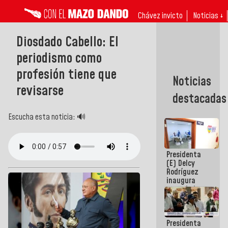
Chávez invicto
Noticias ↓
Diosdado Cabello: El
periodismo como
profesión tiene que
Noticias
revisarse
destacadas
Escucha esta noticia: 🔊
Presidenta
(E) Delcy
Rodríguez
inaugura
casa de los
Abuelos
Primavera
en Caracas
Presidenta