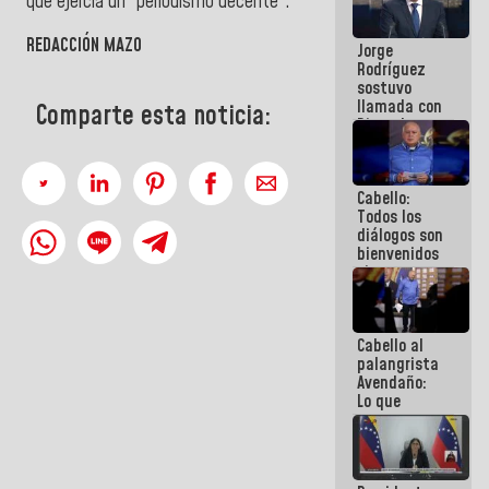
que ejercía un “periodismo decente”.
Venezuela"
a servidores
REDACCIÓN MAZO
Jorge
públicos
Rodríguez
sostuvo
llamada con
Comparte esta noticia:
Dinorah
Figuera y
acuerdan
primer
Cabello:
encuentro
Todos los
presencial
diálogos son
para el
bienvenidos
diálogo
siempre que
estén en el
marco de la
Constitución
Cabello al
de la
palangrista
República
Avendaño:
Lo que
vayas a
escribir
hazlo hoy
por que no