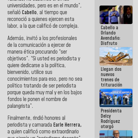
universidades, pero es en el mundo”,
señaló
Cabello
, al tiempo que
reconoció a quienes ejercen esta
labor, a la que calificó de compleja.
Cabello a
Orlando
Además, invitó a los profesionales
Avendaño:
Disfruto
de la comunicación a ejercer de
cada vez
manera ética procurando “ser
que escribes
objetivos”. “Si usted es periodista y
porque lo
que haces
quiere dedicarse a la política,
Llegan dos
es
bienvenido, utilice sus
nuevos
embarrarla
conocimientos para eso, pero no sea
trenes de
trituración
político tratando de ser periodista
para
porque queda muy mal y en los bajos
optimizar
fondos le ponen el nombre de
manejo de
palangrista”.
escombros
Presidenta
en La Guaira
Delcy
Finalmente, rindió honores al
Rodríguez
periodista y camarada
Earle Herrera,
otorgó
a quien calificó como extraordinario
medalla
"Héroe de