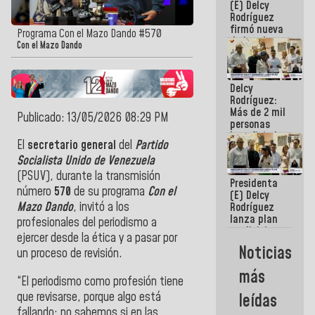
(E) Delcy
Rodríguez
firmó nueva
Programa Con el Mazo Dando #570
de Ley de
Con el Mazo Dando
Arrendamiento
aprobada
por la AN
Delcy
Rodríguez:
Más de 2 mil
Publicado: 13/05/2026 08:29 PM
personas
beneficiadas
El
secretario general
del
Partido
con planes
para
Socialista Unido de Venezuela
atención de
(PSUV), durante la transmisión
Presidenta
emergencia
número
570
de su programa
Con el
(E) Delcy
sísmica en
Mazo Dando
, invitó a los
Rodríguez
la última
lanza plan
semana
profesionales del periodismo a
crediticio
ejercer desde la ética y a pasar por
con subsidio
Noticias
un proceso de revisión.
a Juntas de
Condominio
más
“El periodismo como profesión tiene
que revisarse, porque algo está
leídas
fallando; no sabemos si en las