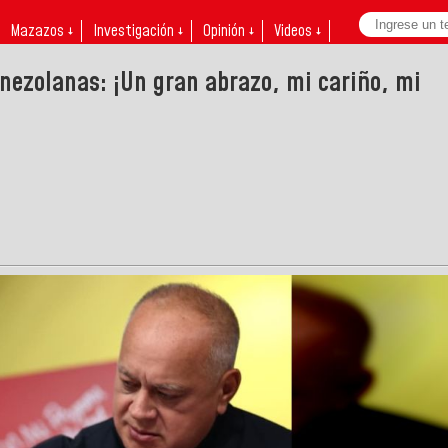
Mazazos ↓
Investigación ↓
Opinión ↓
Videos ↓
enezolanas: ¡Un gran abrazo, mi cariño, mi