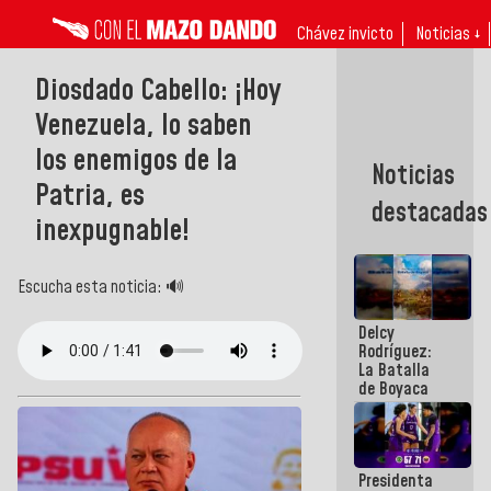
Chávez invicto
Noticias ↓
Diosdado Cabello: ¡Hoy
Venezuela, lo saben
los enemigos de la
Noticias
Patria, es
destacadas
inexpugnable!
Escucha esta noticia: 🔊
Delcy
Rodríguez:
La Batalla
de Boyaca
representa
un capítulo
decisivo en
la gesta
Presidenta
emancipadora