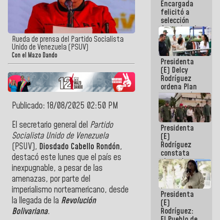
Encargada
de nuestra
felicitó a
América
selección
femenina de
baloncesto
Rueda de prensa del Partido Socialista
por su
Unido de Venezuela (PSUV)
clasificación
Con el Mazo Dando
Presidenta
a la
(E) Delcy
AmeriCup
Rodríguez
2027
ordena Plan
maestro de
desarrollo
Publicado: 18/08/2025 02:50 PM
logístico y
turístico
El
secretario general
del
Partido
Presidenta
para La
Socialista Unido de Venezuela
(E)
Guaira
Rodríguez
(PSUV),
Diosdado Cabello Rondón
,
constata
destacó este lunes que el país es
obras de
inexpugnable, a pesar de las
rehabilitación
de Escuela
amenazas, por parte del
Militar de
imperialismo norteamericano, desde
Presidenta
Mamo en La
la llegada de la
Revolución
(E)
Guaira
Rodríguez:
Bolivariana
.
El Pueblo de