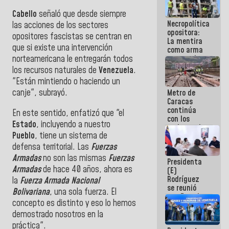
manejo de
Cabello
señaló que desde siempre
escombros
Necropolítica
en La Guaira
las acciones de los sectores
opositora:
opositores fascistas se centran en
La mentira
que si existe una intervención
como arma
contra el
norteamericana le entregarán todos
Pueblo
los recursos naturales de
Venezuela
.
"Están mintiendo o haciendo un
canje", subrayó.
Metro de
Caracas
continúa
En este sentido, enfatizó que "el
con los
Estado
, incluyendo a nuestro
trabajos de
Pueblo
, tiene un sistema de
mantenimiento
e inspección
defensa territorial. Las
Fuerzas
en la Línea 2
Armadas
no son las mismas
Fuerzas
Presidenta
Armadas
de hace 40 años, ahora es
(E)
Rodríguez
la
Fuerza Armada Nacional
se reunió
Bolivariana
, una sola fuerza. El
con Estado
concepto es distinto y eso lo hemos
Mayor
demostrado nosotros en la
Eléctrico
para
práctica".