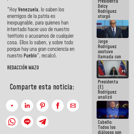
Presidenta
abordar
Delcy
planes de
"Hoy
Venezuela
, lo saben los
Rodríguez
acción
enemigos de la patria es
otorgó
medalla
inexpugnable, para quienes han
"Héroe de
intentado hacer uso de nuestro
Venezuela"
territorio o acusarnos de cualquier
a servidores
Jorge
públicos
cosa. Ellos lo saben, y sobre todo
Rodríguez
porque hay una gran conciencia en
sostuvo
nuestro
Pueblo
", recalcó.
llamada con
Dinorah
Figuera y
REDACCIÓN MAZO
acuerdan
primer
Presidenta
encuentro
Comparte esta noticia:
(E)
presencial
Rodríguez
para el
analizó
diálogo
junto a
gobernadores
planes de
recuperación
Cabello:
del Sistema
Todos los
Eléctrico
diálogos son
Nacional