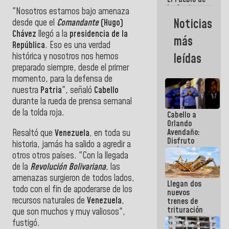
La Guaira
"Nosotros estamos bajo amenaza
siempre
Noticias
desde que el
Comandante
(Hugo)
estará
Chávez
llegó a la
presidencia de la
acompañada
más
por el
República
. Eso es una verdad
Gobierno
histórica y nosotros nos hemos
leídas
Nacional
preparado siempre, desde el primer
momento, para la defensa de
nuestra
Patria
", señaló
Cabello
durante la rueda de prensa semanal
de la tolda roja.
Cabello a
Orlando
Avendaño:
Resaltó que
Venezuela
, en toda su
Disfruto
historia, jamás ha salido a agredir a
cada vez
otros otros países. "Con la llegada
que escribes
de la
Revolución Bolivariana
, las
porque lo
que haces
amenazas surgieron de todos lados,
Llegan dos
es
todo con el fin de apoderarse de los
nuevos
embarrarla
recursos naturales de
Venezuela
,
trenes de
trituración
que son muchos y muy valiosos",
para
fustigó.
optimizar