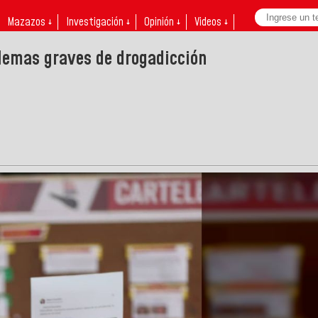
Mazazos ↓
Investigación ↓
Opinión ↓
Videos ↓
blemas graves de drogadicción