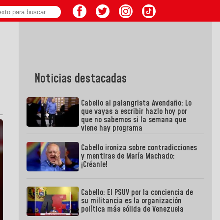
Noticias destacadas
Cabello al palangrista Avendaño: Lo
que vayas a escribir hazlo hoy por
que no sabemos si la semana que
viene hay programa
Cabello ironiza sobre contradicciones
y mentiras de María Machado:
¡Créanle!
Cabello: El PSUV por la conciencia de
su militancia es la organización
política más sólida de Venezuela