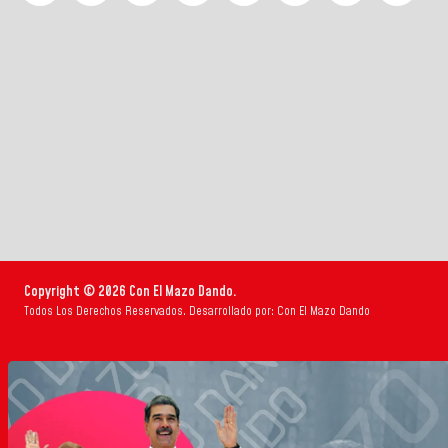
Copyright © 2026 Con El Mazo Dando.
Todos Los Derechos Reservados. Desarrollado por: Con El Mazo Dando