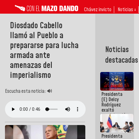
Chávez invicto
Noticias ↓
Diosdado Cabello
llamó al Pueblo a
prepararse para lucha
Noticias
armada ante
destacadas
amenazas del
imperialismo
Escucha esta noticia: 🔊
Presidenta
(E) Delcy
Rodríguez
exaltó
participación
de
Venezuela
en Juegos
Presidenta
Centroamericanos