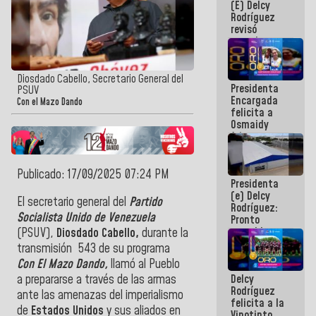
(E) Delcy
y del Caribe
Rodríguez
2026
revisó
agenda
económica y
ejecución de
fondos de
Diosdado Cabello, Secretario General del
Presidenta
emergencia
PSUV
Encargada
post-sismos
Con el Mazo Dando
felicita a
Osmaidy
Arias y
Giraly
Marcano por
hacer
Publicado: 17/09/2025 07:24 PM
Presidenta
historia en
(e) Delcy
los
El secretario general del
Partido
Rodríguez:
Centroamericanos
Socialista Unido de Venezuela
Pronto
restableceremos
(PSUV),
Diosdado Cabello,
durante la
las
transmisión 543 de su programa
operaciones
Con El Mazo Dando,
llamó al Pueblo
en el
Delcy
a prepararse a través de las armas
Aeropuerto
Rodríguez
Internacional
ante las amenazas del imperialismo
felicita a la
de
de
Estados Unidos
y sus aliados en
Vinotinto