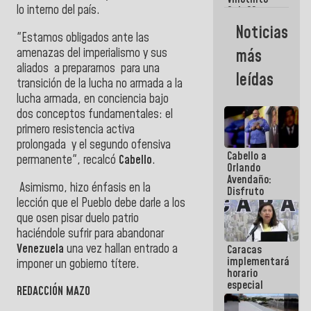
Maiquetía
lo interno del país.
Sub 20
campeona
Noticias
frente
"Estamos obligados ante las
México Sub
amenazas del imperialismo y sus
más
23 en los
aliados a prepararnos para una
Centroamericanos
leídas
transición de la lucha no armada a la
lucha armada, en conciencia bajo
dos conceptos fundamentales: el
primero resistencia activa
prolongada y el segundo ofensiva
Cabello a
permanente", recalcó
Cabello
.
Orlando
Avendaño:
Asimismo, hizo énfasis en la
Disfruto
lección
que el Pueblo debe darle a los
cada vez
que escribes
que osen pisar duelo patrio
porque lo
haciéndole sufrir para abandonar
que haces
Venezuela
una vez hallan entrado a
Caracas
es
implementará
embarrarla
imponer un gobierno títere.
horario
especial
REDACCIÓN MAZO
para
adaptarse