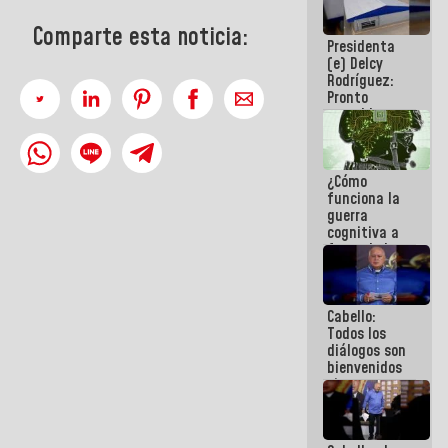
al plan de
ahorro
Comparte esta noticia:
Presidenta
energético
(e) Delcy
Rodríguez:
Pronto
restableceremos
las
operaciones
en el
¿Cómo
Aeropuerto
funciona la
Internacional
guerra
de
cognitiva a
Maiquetía
favor de la
narrativa
hegemónica?
(1)
Cabello:
Todos los
diálogos son
bienvenidos
siempre que
estén en el
marco de la
Constitución