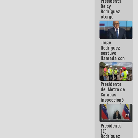
Presidenta
abordar
Delcy
planes de
Rodríguez
acción
otorgó
medalla
"Héroe de
Venezuela"
a servidores
Jorge
públicos
Rodríguez
sostuvo
llamada con
Dinorah
Figuera y
acuerdan
primer
Presidente
encuentro
del Metro de
presencial
Caracas
para el
inspeccionó
diálogo
trabajos de
rehabilitación
y
modernización
Presidenta
de la vía
(E)
férrea
Rodríguez