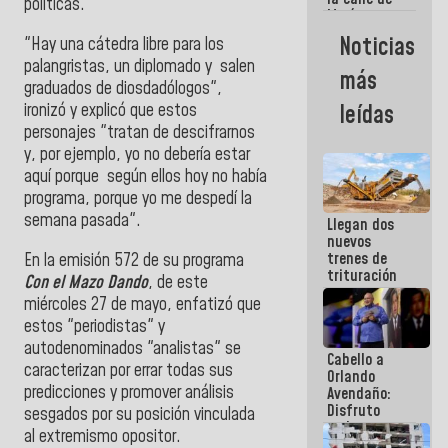
políticas.
María
Machado se
Noticias
"Hay una cátedra libre para los
estrellaron
palangristas, un diplomado y salen
de frente
más
contra el
graduados de diosdadólogos",
Pueblo
ironizó y explicó que estos
leídas
personajes "tratan de descifrarnos
y, por ejemplo, yo no debería estar
aquí porque según ellos hoy no había
programa, porque yo me despedí la
semana pasada".
Llegan dos
nuevos
trenes de
En la emisión 572 de su programa
trituración
Con el Mazo Dando
, de este
para
miércoles 27 de mayo, enfatizó que
optimizar
estos "periodistas" y
manejo de
escombros
autodenominados "analistas" se
Cabello a
en La Guaira
caracterizan por errar todas sus
Orlando
predicciones y promover análisis
Avendaño:
Disfruto
sesgados por su posición vinculada
cada vez
al extremismo opositor.
que escribes