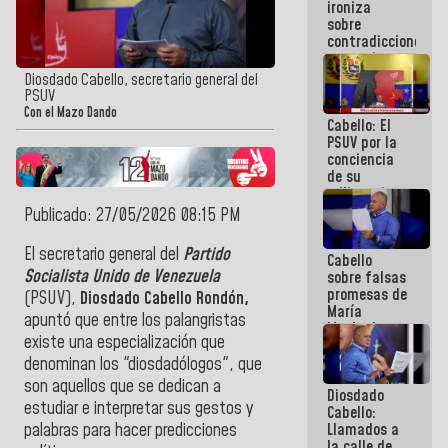
ironiza
la semana
sobre
que viene
contradicciones
hay
y mentiras
programa
de María
Diosdado Cabello, secretario general del
Machado:
PSUV
¡Créanle!
Con el Mazo Dando
Cabello: El
PSUV por la
conciencia
de su
militancia
es la
Publicado: 27/05/2026 08:15 PM
organización
política más
El secretario general del
Partido
Cabello
sólida de
Socialista Unido de Venezuela
sobre falsas
Venezuela
promesas de
(PSUV),
Diosdado Cabello Rondón,
María
apuntó que entre los palangristas
Machado:
existe una especialización que
¿Quién le
puede creer?
denominan los "diosdadólogos", que
¿Y la gente
son aquellos que se dedican a
Diosdado
que ella iba
estudiar e interpretar sus gestos y
Cabello:
a salvar en
Llamados a
palabras para hacer predicciones
La Guaira?
la calle de