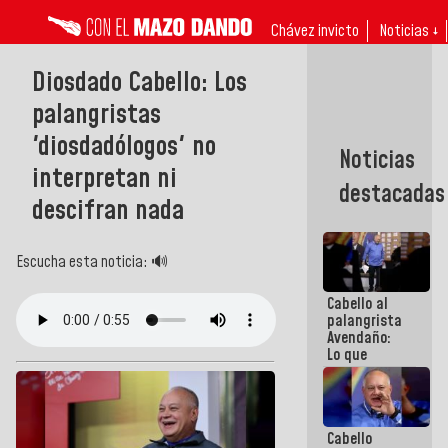
Chávez invicto
Noticias ↓
Diosdado Cabello: Los
palangristas
'diosdadólogos' no
Noticias
interpretan ni
destacadas
descifran nada
Escucha esta noticia: 🔊
Cabello al
palangrista
Avendaño:
Lo que
vayas a
escribir
hazlo hoy
por que no
Cabello
sabemos si