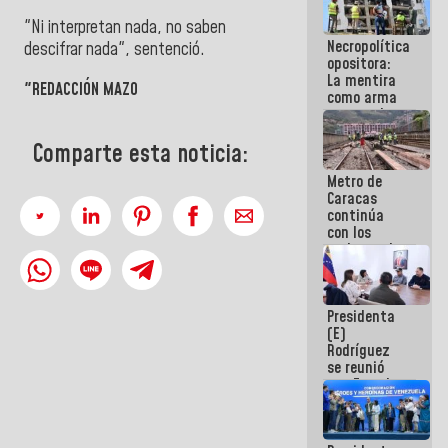
porque lo
"Ni interpretan nada, no saben
que haces
Necropolítica
es
descifrar nada", sentenció.
opositora:
embarrarla
La mentira
"REDACCIÓN MAZO
como arma
contra el
Pueblo
Comparte esta noticia:
Metro de
Caracas
continúa
con los
trabajos de
mantenimiento
e inspección
en la Línea 2
Presidenta
(E)
Rodríguez
se reunió
con Estado
Mayor
Eléctrico
para