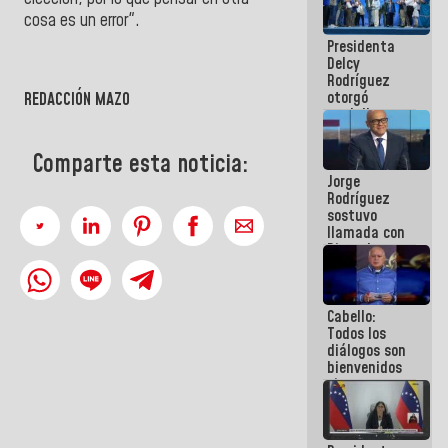
manejo de
cosa es un error".
escombros
Presidenta
en La Guaira
Delcy
Rodríguez
otorgó
REDACCIÓN MAZO
medalla
"Héroe de
Venezuela"
Comparte esta noticia:
a servidores
Jorge
públicos
Rodríguez
sostuvo
llamada con
Dinorah
Figuera y
acuerdan
primer
Cabello:
encuentro
Todos los
presencial
diálogos son
para el
bienvenidos
diálogo
siempre que
estén en el
marco de la
Constitución