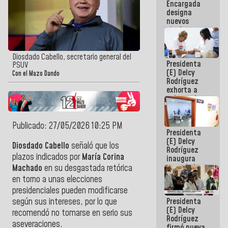
Encargada
Centroamericanos
designa
nuevos
titulares en
el
Viceministerio
de Energía
Diosdado Cabello, secretario general del
Presidenta
Eléctrica y
PSUV
(E) Delcy
CORPOELEC
Con el Mazo Dando
Rodríguez
exhorta a
gobernadores
y alcaldes a
edificar
casas para
Publicado: 27/05/2026 10:25 PM
Presidenta
abuelos
(E) Delcy
Diosdado Cabello
señaló que los
Rodríguez
plazos indicados por
María Corina
inaugura
casa de los
Machado
en su desgastada retórica
Abuelos
en torno a unas elecciones
Primavera
presidenciales pueden modificarse
en Caracas
Presidenta
según sus intereses, por lo que
(E) Delcy
recomendó no tomarse en serio sus
Rodríguez
aseveraciones.
firmó nueva