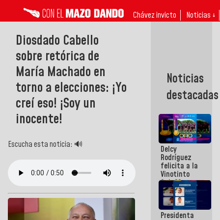
Chávez invicto
Noticias ↓
Diosdado Cabello
sobre retórica de
María Machado en
Noticias
torno a elecciones: ¡Yo
destacadas
creí eso! ¡Soy un
inocente!
Escucha esta noticia: 🔊
Delcy
Rodríguez
felicita a la
Vinotinto
Sub 20
campeona
frente
México Sub
Presidenta
23 en los