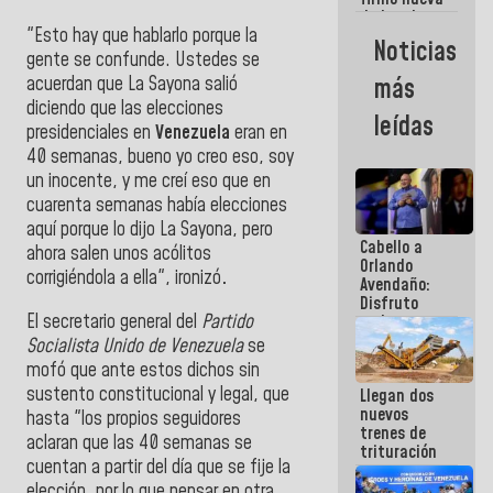
de Ley de
"Esto hay que hablarlo porque la
Arrendamiento
Noticias
aprobada
gente se confunde. Ustedes se
por la AN
acuerdan que La Sayona salió
más
diciendo que las elecciones
leídas
presidenciales en
Venezuela
eran en
40 semanas, bueno yo creo eso, soy
un inocente, y me creí eso que en
cuarenta semanas había elecciones
aquí porque lo dijo La Sayona, pero
Cabello a
ahora salen unos acólitos
Orlando
corrigiéndola a ella", ironizó
.
Avendaño:
Disfruto
El secretario general del
Partido
cada vez
que escribes
Socialista Unido de Venezuela
se
porque lo
mofó que ante estos dichos sin
que haces
sustento constitucional y legal, que
Llegan dos
es
nuevos
embarrarla
hasta "
los propios seguidores
trenes de
aclaran que las 40 semanas se
trituración
cuentan a partir del día que se fije la
para
optimizar
elección, por lo que pensar en otra