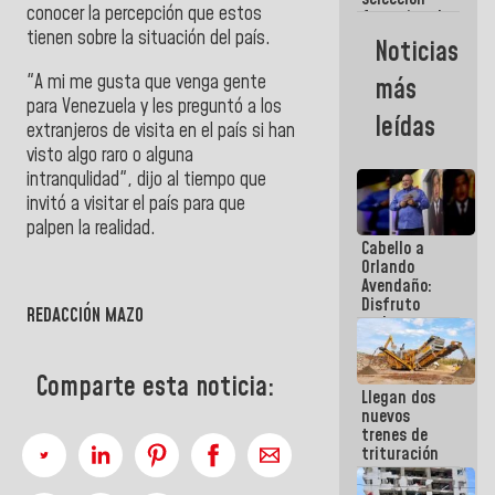
conocer la percepción que estos
femenina de
baloncesto
tienen sobre la situación del país.
Noticias
por su
clasificación
"A mi me gusta que venga gente
más
a la
para Venezuela y les preguntó a los
AmeriCup
leídas
extranjeros de visita en el país si han
2027
visto algo raro o alguna
intranqulidad", dijo al tiempo que
invitó a visitar el país para que
palpen la realidad.
Cabello a
Orlando
Avendaño:
Disfruto
REDACCIÓN MAZO
cada vez
que escribes
porque lo
que haces
Comparte esta noticia:
Llegan dos
es
nuevos
embarrarla
trenes de
trituración
para
optimizar