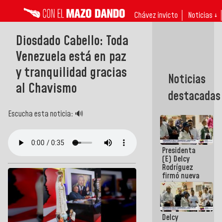
Chávez invicto
Noticias ↓
Diosdado Cabello: Toda
Venezuela está en paz
y tranquilidad gracias
Noticias
al Chavismo
destacadas
Escucha esta noticia: 🔊
Presidenta
(E) Delcy
Rodríguez
firmó nueva
de Ley de
Arrendamiento
aprobada
por la AN
Delcy