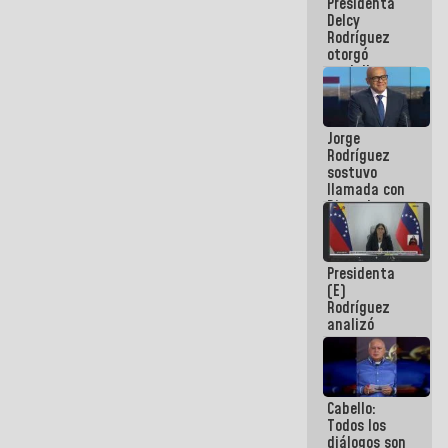
Presidenta
abordar
Delcy
planes de
Rodríguez
acción
otorgó
medalla
"Héroe de
Venezuela"
a servidores
Jorge
públicos
Rodríguez
sostuvo
llamada con
Dinorah
Figuera y
acuerdan
primer
Presidenta
encuentro
(E)
presencial
Rodríguez
para el
analizó
diálogo
junto a
gobernadores
planes de
recuperación
Cabello:
del Sistema
Todos los
Eléctrico
diálogos son
Nacional