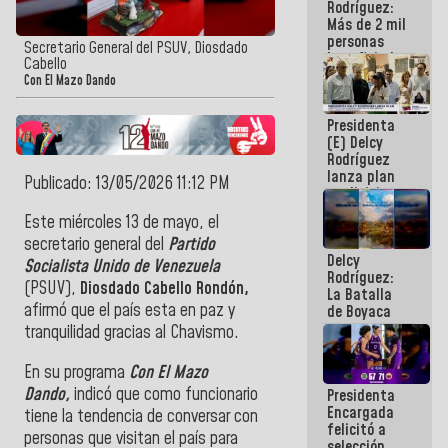
Rodríguez:
Más de 2 mil
personas
Secretario General del PSUV, Diosdado
beneficiadas
Cabello
con planes
Con El Mazo Dando
para
atención de
Presidenta
emergencia
(E) Delcy
sísmica en
Rodríguez
la última
lanza plan
semana
Publicado: 13/05/2026 11:12 PM
crediticio
con subsidio
Este miércoles 13 de mayo, el
a Juntas de
secretario general del
Partido
Condominio
Delcy
Socialista Unido de Venezuela
Rodríguez:
(PSUV),
Diosdado Cabello Rondón,
La Batalla
afirmó que el país esta en paz y
de Boyaca
representa
tranquilidad gracias al Chavismo.
un capítulo
decisivo en
En su programa
Con El Mazo
la gesta
Dando,
indicó que como funcionario
Presidenta
emancipadora
Encargada
de nuestra
tiene la tendencia de conversar con
felicitó a
América
personas que visitan el país para
selección