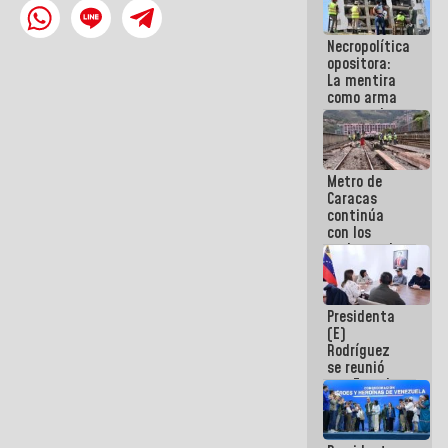
manejo de
escombros
Necropolítica
en La Guaira
opositora:
La mentira
como arma
contra el
Pueblo
Metro de
Caracas
continúa
con los
trabajos de
mantenimiento
e inspección
en la Línea 2
Presidenta
(E)
Rodríguez
se reunió
con Estado
Mayor
Eléctrico
para