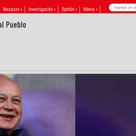
Mazazos ↓
Investigación ↓
Opinión ↓
Videos ↓
al Pueblo