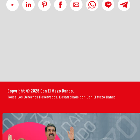
Copyright © 2026 Con El Mazo Dando.
Todos Los Derechos Reservados. Desarrollado por: Con El Mazo Dando