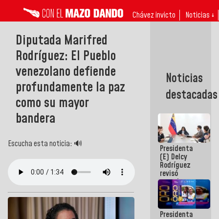
Chávez invicto
Noticias ↓
Diputada Marifred
Rodríguez: El Pueblo
venezolano defiende
Noticias
profundamente la paz
destacadas
como su mayor
bandera
Escucha esta noticia: 🔊
Presidenta
(E) Delcy
Rodríguez
revisó
agenda
económica y
ejecución de
fondos de
Presidenta
emergencia