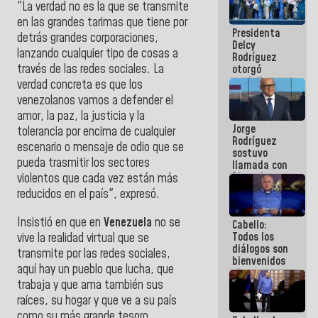
"La verdad no es la que se transmite
al plan de
ahorro
en las grandes tarimas que tiene por
Presidenta
energético
detrás grandes corporaciones,
Delcy
lanzando cualquier tipo de cosas a
Rodríguez
través de las redes sociales. La
otorgó
medalla
verdad concreta es que los
"Héroe de
venezolanos vamos a defender el
Venezuela"
amor, la paz, la justicia y la
a servidores
Jorge
públicos
tolerancia por encima de cualquier
Rodríguez
escenario o mensaje de odio que se
sostuvo
pueda trasmitir los sectores
llamada con
Dinorah
violentos que cada vez están más
Figuera y
reducidos en el país", expresó.
acuerdan
primer
Insistió en que en
Venezuela
no se
Cabello:
encuentro
Todos los
vive la realidad virtual que se
presencial
diálogos son
para el
transmite por las redes sociales,
bienvenidos
diálogo
aquí hay un pueblo que lucha, que
siempre que
trabaja y que ama también sus
estén en el
marco de la
raíces, su hogar y que ve a su país
Constitución
como su más grande tesoro.