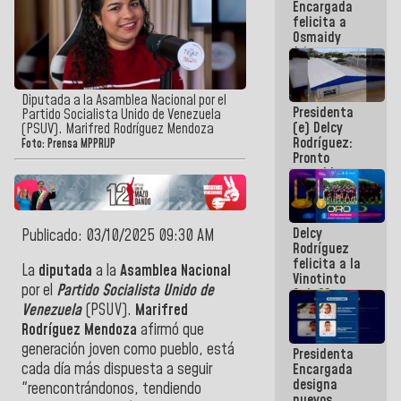
Encargada
post-sismos
felicita a
Osmaidy
Arias y
Giraly
Marcano por
hacer
Diputada a la Asamblea Nacional por el
Presidenta
historia en
Partido Socialista Unido de Venezuela
(e) Delcy
los
(PSUV). Marifred Rodríguez Mendoza
Rodríguez:
Centroamericanos
Foto: Prensa MPPRIJP
Pronto
restableceremos
las
operaciones
en el
Delcy
Aeropuerto
Publicado: 03/10/2025 09:30 AM
Rodríguez
Internacional
felicita a la
de
La
diputada
a la
Asamblea Nacional
Vinotinto
Maiquetía
por el
Partido Socialista Unido de
Sub 20
campeona
Venezuela
(PSUV).
Marifred
frente
Rodríguez Mendoza
afirmó que
México Sub
generación joven como pueblo, está
Presidenta
23 en los
cada día más dispuesta a seguir
Encargada
Centroamericanos
designa
"reencontrándonos, tendiendo
nuevos