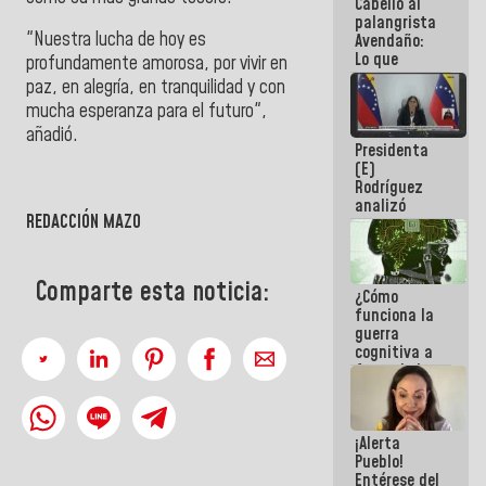
Cabello al
de la
palangrista
República
"Nuestra lucha de hoy es
Avendaño:
Lo que
profundamente amorosa, por vivir en
vayas a
paz, en alegría, en tranquilidad y con
escribir
mucha esperanza para el futuro",
hazlo hoy
por que no
añadió.
Presidenta
sabemos si
(E)
la semana
Rodríguez
que viene
analizó
hay
REDACCIÓN MAZO
junto a
programa
gobernadores
planes de
recuperación
Comparte esta noticia:
¿Cómo
del Sistema
funciona la
Eléctrico
guerra
Nacional
cognitiva a
favor de la
narrativa
hegemónica?
(1)
¡Alerta
Pueblo!
Entérese del