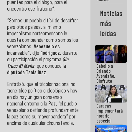
puentes para el diálogo, para el
titulares en
encuentro ese fraterno".
el
Noticias
Viceministerio
de Energía
"Somos un pueblo difícil de descifrar
más
Eléctrica y
para otros países, al mismo
CORPOELEC
leídas
imperialismo norteamericano le
cuesta comprender como somos los
venezolanos.
Venezuela
es
incansable", dijo
Rodríguez
, durante
su participación el programa
Sin
Truco Ni Maña
, que conduce la
Cabello a
Orlando
diputada Tania Díaz.
Avendaño:
Disfruto
Enfatizó, que el tricolor nacional no
cada vez
tiene tilde político o ideológico y hoy
que escribes
porque lo
en dia hay un gran consenso
que haces
nacional entorno a la Paz, "el pueblo
Caracas
es
venezolano defiende profundamente
implementará
embarrarla
horario
la paz como su mayor bandera" por
especial
encima de cualquier circunstancia.
para
adaptarse