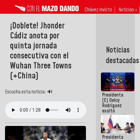
Chávez invicto
Noticias ↓
¡Doblete! Jhonder
Cádiz anota por
quinta jornada
Noticias
consecutiva con el
destacadas
Wuhan Three Towns
(+China)
Escucha esta noticia: 🔊
Presidenta
(E) Delcy
Rodríguez
exaltó
participación
de
Venezuela
en Juegos
Presidenta
Centroamericanos