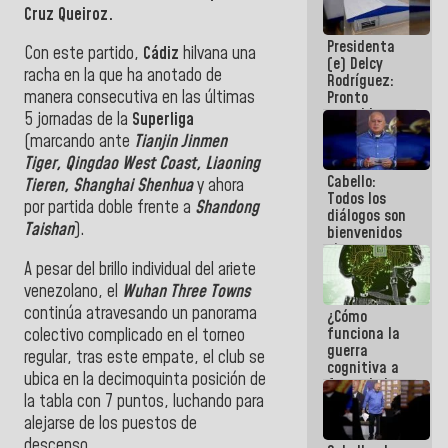
Cruz Queiroz.
al plan de
ahorro
Presidenta
energético
Con este partido,
Cádiz
hilvana una
(e) Delcy
racha en la que ha anotado de
Rodríguez:
manera consecutiva en las últimas
Pronto
restableceremos
5 jornadas de la
Superliga
las
(marcando ante
Tianjin Jinmen
operaciones
Tiger, Qingdao West Coast, Liaoning
en el
Cabello:
Aeropuerto
Tieren, Shanghai Shenhua
y ahora
Todos los
Internacional
por partida doble frente a
Shandong
diálogos son
de
Taishan
).
bienvenidos
Maiquetía
siempre que
estén en el
A pesar del brillo individual del ariete
marco de la
venezolano, el
Wuhan Three Towns
Constitución
continúa atravesando un panorama
¿Cómo
de la
funciona la
colectivo complicado en el torneo
República
guerra
regular, tras este empate, el club se
cognitiva a
ubica en la decimoquinta posición de
favor de la
la tabla con 7 puntos, luchando para
narrativa
hegemónica?
alejarse de los puestos de
(1)
descenso.