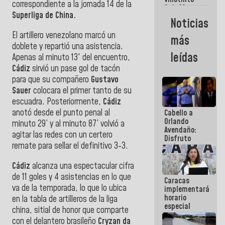
Maiquetía
correspondiente a la jornada 14 de la
Sub 20
Superliga de China.
campeona
Noticias
frente
México Sub
El artillero venezolano marcó un
más
23 en los
doblete y repartió una asistencia.
Centroamericanos
leídas
Apenas al minuto 13' del encuentro,
Cádiz
sirvió un pase gol de tacón
para que su compañero
Gustavo
Sauer
colocara el primer tanto de su
escuadra. Posteriormente,
Cádiz
anotó desde el punto penal al
Cabello a
Orlando
minuto 29’ y al minuto 87’ volvió a
Avendaño:
agitar las redes con un certero
Disfruto
remate para sellar el definitivo 3-3.
cada vez
que escribes
porque lo
Cádiz
alcanza una espectacular cifra
que haces
de 11 goles y 4 asistencias en lo que
Caracas
es
va de la temporada, lo que lo ubica
implementará
embarrarla
horario
en la tabla de artilleros de la liga
especial
china, sitial de honor que comparte
para
con el delantero brasileño
Cryzan
da
adaptarse