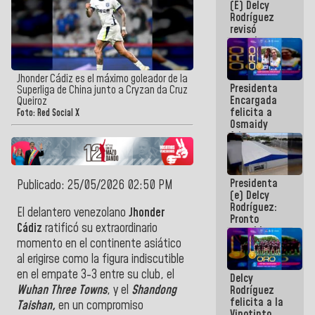
(E) Delcy
y del Caribe
Rodríguez
2026
revisó
agenda
económica y
ejecución de
fondos de
Jhonder Cádiz es el máximo goleador de la
Presidenta
emergencia
Superliga de China junto a Cryzan da Cruz
Encargada
post-sismos
Queiroz
felicita a
Foto: Red Social X
Osmaidy
Arias y
Giraly
Marcano por
hacer
Presidenta
historia en
Publicado: 25/05/2026 02:50 PM
(e) Delcy
los
Rodríguez:
Centroamericanos
El delantero venezolano
Jhonder
Pronto
Cádiz
ratificó su extraordinario
restableceremos
las
momento en el continente asiático
operaciones
al erigirse como la figura indiscutible
en el
en el empate 3-3 entre su club, el
Delcy
Aeropuerto
Wuhan Three Towns
, y el
Shandong
Rodríguez
Internacional
felicita a la
de
Taishan,
en un compromiso
Vinotinto