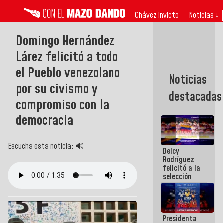
Chávez invicto
Noticias ↓
Domingo Hernández
Lárez felicitó a todo
el Pueblo venezolano
Noticias
por su civismo y
destacadas
compromiso con la
democracia
Escucha esta noticia: 🔊
Delcy
Rodríguez
felicitó a la
selección
nacional
masculina
de voleibol
campeona
Presidenta
de la Copa