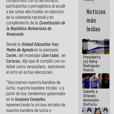
compromiso con la democracia
restableceremos
participativa y protagónica al acudir
las
Noticias
a las urnas electorales en ejercicio
operaciones
en el
de la soberanía nacional y en
más
Aeropuerto
cumplimiento de la
Constitución de
Internacional
leídas
la República Bolivariana de
de
Venezuela
.
Maiquetía
Desde la
Unidad Educativa Fray
Pedro de Agreda
en la parroquia
Coche,
del municipio
Libertador
, en
Presidenta
Caracas,
dijo que él cumplió con su
(e) Delcy
Rodríguez:
deber como venezolano, ejerciendo
Pronto
el voto en estas elecciones.
restableceremos
las
“Hoy izamos nuestra bandera de
operaciones
en el
lucha, nuestra bandera tricolor, y a
Cabello a
Aeropuerto
partir de hoy tendremos gobernador
Orlando
Internacional
en la
Guayana Esequiba
.
Avendaño:
de
Disfruto
representando la octava estrella de
Maiquetía
cada vez
nuestra bandera de lucha y
que escribes