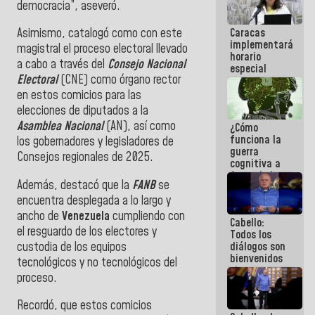
democracia”, aseveró.
porque lo
que haces
Caracas
Asimismo, catalogó como con este
es
implementará
embarrarla
magistral el proceso electoral llevado
horario
a cabo a través del
Consejo Nacional
especial
Electoral
(CNE) como órgano rector
para
adaptarse
en estos comicios para las
al plan de
elecciones de diputados a la
ahorro
Asamblea Nacional
(AN), así como
¿Cómo
energético
funciona la
los gobernadores y legisladores de
guerra
Consejos regionales de 2025.
cognitiva a
favor de la
Además, destacó que la
FANB
se
narrativa
hegemónica?
encuentra desplegada a lo largo y
(1)
ancho de
Venezuela
cumpliendo con
Cabello:
el resguardo de los electores y
Todos los
custodia de los equipos
diálogos son
bienvenidos
tecnológicos y no tecnológicos del
siempre que
proceso.
estén en el
marco de la
Recordó, que estos comicios
Constitución