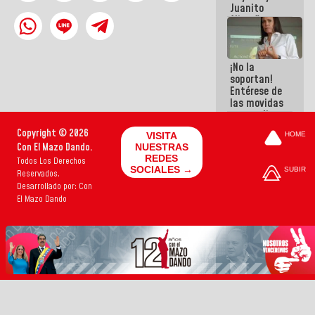
Juanito
Alimaña son
harina del
mismo
costal
¡No la
soportan!
Entérese de
las movidas
que realizan
antiguos
Copyright © 2026
VISITA
HOME
cómplices
Con El Mazo Dando.
NUESTRAS
de La Sayo
REDES
Todos Los Derechos
para
SOCIALES →
SUBIR
Reservados.
sacudírsela
Desarrollado por: Con
El Mazo Dando