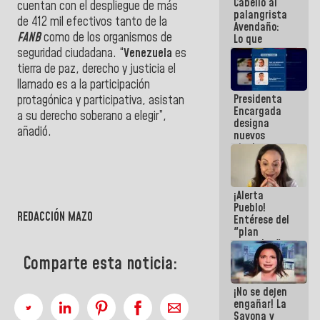
Cabello al
de la
cuentan con el despliegue de más
palangrista
República
de 412 mil efectivos tanto de la
Avendaño:
FANB
como de los organismos de
Lo que
vayas a
seguridad ciudadana. “
Venezuela
es
escribir
tierra de paz, derecho y justicia el
hazlo hoy
llamado es a la participación
por que no
Presidenta
sabemos si
protagónica y participativa, asistan
Encargada
la semana
a su derecho soberano a elegir”,
designa
que viene
añadió.
nuevos
hay
titulares en
programa
el
Viceministerio
de Energía
¡Alerta
Eléctrica y
Pueblo!
CORPOELEC
REDACCIÓN MAZO
Entérese del
"plan
enjambre"
de La Sayo
Comparte esta noticia:
para
sabotear el
¡No se dejen
diálogo y
engañar! La
promover el
Sayona y
caos