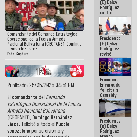
(E) Delcy
Panamericana
Rodríguez
Sub-17
exaltó
participación
de
Venezuela
en Juegos
Comandante del Comando Estratégico
Presidenta
Centroamericanos
Operacional de la Fuerza Armada
(E) Delcy
y del Caribe
Nacional Bolivariana (CEOFANB), Domingo
Rodríguez
Hernández Lárez
2026
revisó
Foto: Captura
agenda
económica y
ejecución de
fondos de
Presidenta
emergencia
Encargada
Publicado: 25/05/2025 04:51 PM
post-sismos
felicita a
Osmaidy
El
comandante
del
Comando
Arias y
Estratégico Operacional de la Fuerza
Giraly
Armada Nacional Bolivariana
Marcano por
hacer
(CEOFANB),
Domingo Hernández
Presidenta
historia en
Lárez,
felicitó a todo el
Pueblo
(e) Delcy
los
venezolano
por su civismo y
Rodríguez:
Centroamericanos
Pronto